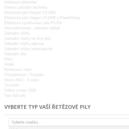
Reklamní předměty
Elektro zahradní technika
Elektrická pila Oregon CS1400
Elektrická pila Oregon CS1500 s PowerSharp
Elektrická vyvětvovací pila PS750
Vesco/Archman - zahradní nářadí
Zahradní nůžky
Zahradní nůžky na živý plot
Zahradní nůžky pákové
Zahradní nůžky teleskopické
Náhradní díly
Pilky
Hrábě
Roubovací nože
Příslušenství / Pouzdra
Vesco AKU - X serie
Tecomec
Oděvy a boty 2026
Typ Vaší pily
VYBERTE TYP VAŠÍ ŘETĚZOVÉ PILY