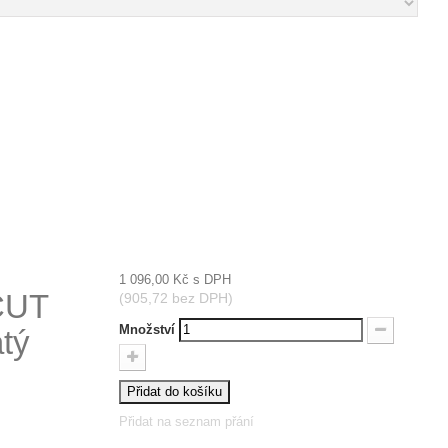
1 096,00 Kč
s DPH
CUT
(905,72 bez DPH)
Množství
atý
Přidat do košíku
Přidat na seznam přání