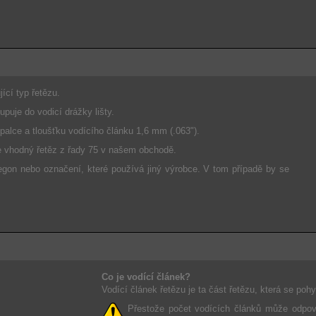
ící typ řetězu.
upuje do vodicí drážky lišty.
palce a tloušťku vodícího článku 1,6 mm (.063").
te vhodný řetěz z řady 75 v našem obchodě.
gon nebo označení, které používá jiný výrobce. V tom případě by se
Co je vodící článek?
Vodící článek řetězu je ta část řetězu, která se pohyb
Přestože počet vodících článků může odpov