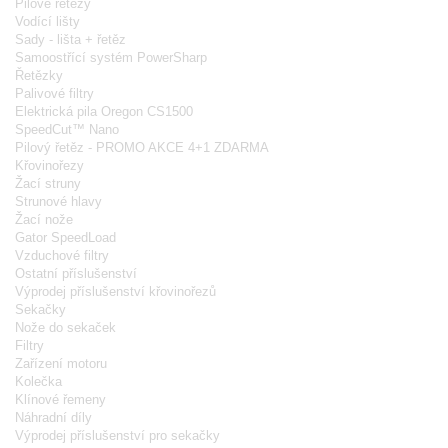
Pilové řetězy
Vodící lišty
Sady - lišta + řetěz
Samoostřící systém PowerSharp
Řetězky
Palivové filtry
Elektrická pila Oregon CS1500
SpeedCut™ Nano
Pilový řetěz - PROMO AKCE 4+1 ZDARMA
Křovinořezy
Žací struny
Strunové hlavy
Žací nože
Gator SpeedLoad
Vzduchové filtry
Ostatní příslušenství
Výprodej příslušenství křovinořezů
Sekačky
Nože do sekaček
Filtry
Zařízení motoru
Kolečka
Klínové řemeny
Náhradní díly
Výprodej příslušenství pro sekačky