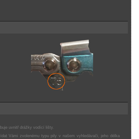
uje uvnitř drážky vodící lišty.
ídat Vámi zvolenému typu pily v našem vyhledávači, jeho délka