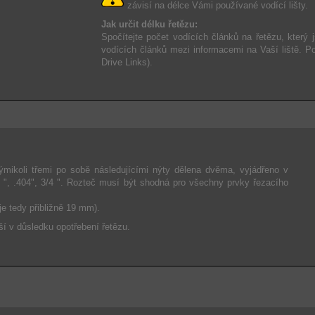
závisí na délce Vámi používané vodící lišty.
Jak určit délku řetězu:
Spočítejte počet vodících článků na řetězu, který j
vodících článků mezi informacemi na Vaší liště. P
Drive Links).
rýmikoli třemi po sobě následujícími nýty dělena dvěma, vyjádřeno v
8 ", .404", 3/4 ". Rozteč musí být shodná pro všechny prvky řezacího
 je tedy přibližně 19 mm).
ší v důsledku opotřebení řetězu.