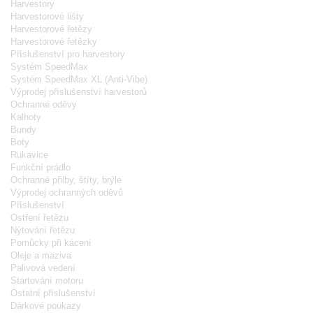
Harvestory
Harvestorové lišty
Harvestorové řetězy
Harvestorové řetězky
Příslušenství pro harvestory
Systém SpeedMax
Systém SpeedMax XL (Anti-Vibe)
Výprodej příslušenství harvestorů
Ochranné oděvy
Kalhoty
Bundy
Boty
Rukavice
Funkční prádlo
Ochranné přilby, štíty, brýle
Výprodej ochranných oděvů
Příslušenství
Ostření řetězu
Nýtování řetězu
Pomůcky při kácení
Oleje a maziva
Palivová vedení
Startování motoru
Ostatní příslušenství
Dárkové poukazy