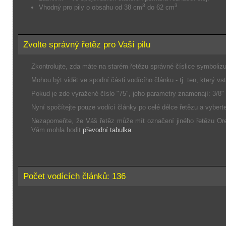
3
3
Vhodný pro pily o obsahu od 38 cm
do 62 cm
Zvolte správný řetěz pro Vaší pilu
Zkontrolujte, zda máte na starém řetězu správné číslice symbolizuj
Mohou být vidět ve spodní části vodícího článku - tj. ten, který vst
Pokud je zde vyražené číslo "75", jeho parametry znamenají: 3/8" 
Nyní spočítejte pouze vodící články po celé délce řetězu a vyber
Nezapomeňte, že Váš řetěz může mít označení jiného řetězu Ore
Vám mohla hodit
převodní tabulka
.
Počet vodících článků: 136