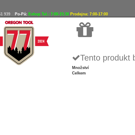
61 939
Po-Pá:
Eshop Tel.: 7:00-15:30
Prodejna: 7:00-17:00
Doprava zdarma
Tento produkt 
Množství
Celkem