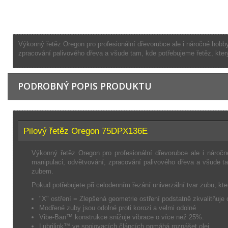
Výkonný řetěz Oregon pro profesionální dřevorubce ale i náročné hobby u
zpracování palivového dřeva a všude tam, kde potřebujeme řetěz, kter
PODROBNÝ POPIS PRODUKTU
Pilový řetěz Oregon 75DPX136E
Výkonný řetěz Oregon pro profesionální dřevorubce ale i náročné
manipulaci, odvětvování, zpracování palivového dřeva a všude t
zubem.
Pokud potřebujete při celodenním řezání univerzální tvar zubu, kter
"X" ostření = Zlepšená geometrie ostření podstatně zkvalitňuje 
Modřené zuby jsou odolné proti korozi a velmi odolné
Vibe-Ban™ konstrukce snižuje vibrace o více než 25%.
Lubrilink™ ve spojovacích článcích pomáhá roznášet olej.