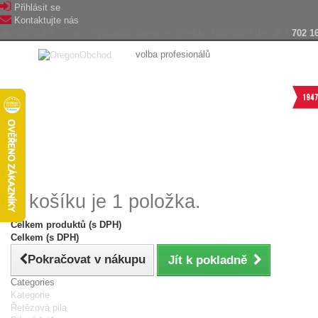
Přihlásit se
Kontaktujte nás
AGROLES, s.r.o. - Výhradní dovozce výrobků OREGON do ČR
702 1
volba profesionálů
V košíku je 1 položka.
Celkem produktů (s DPH)
Celkem (s DPH)
Pokračovat v nákupu
Jít k pokladně
Categories
Kategorie
Řetězová pila