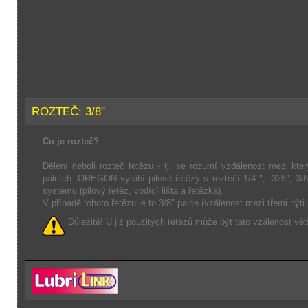
ROZTEČ: 3/8"
Co je rozteč?
Dělení neboli rozteč řetězu - tj. se rozumí vzdálenost mezi kte
palcích. OREGON vyrábí pilové řetězy s roztečí 1/4 ", .325", 3/
systému (pilový řetěz, vodící lišta a řetězka).
V případě tohoto řetězu je to 3/8" palce (vzálenost mezi třemi nýti
Důležité! U již použitých řetězů může být tato vzálenost vět