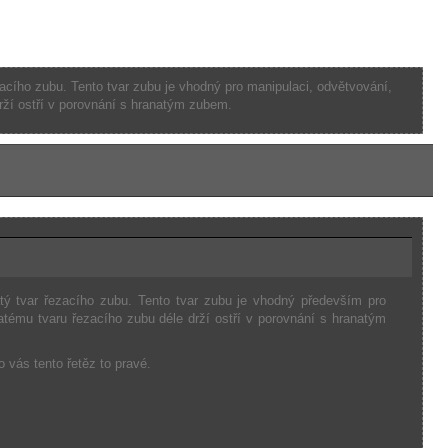
acího zubu. Tento tvar zubu je vhodný pro manipulaci, odvětvování,
rží ostří v porovnání s hranatým zubem.
latý tvar řezacího zubu. Tento tvar zubu je vhodný především pro
tému tvaru řezacího zubu déle drží ostří v porovnání s hranatým
o vás tento řetěz to pravé.