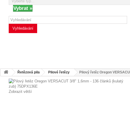
Vyhledávání
Řetězová pila
Pilové řetězy
Pilový řetěz Oregon VERSACUT
Zobrazit větší