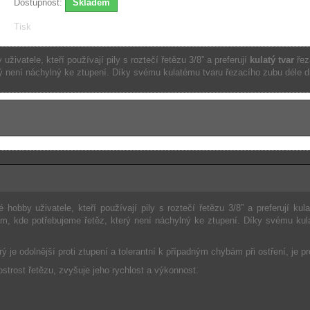
Dostupnost:
Skladem
Tisk
živatele, kteří používají pily s roztečí řetězu 3/8” a preferují
kulatý tvar
řez
ý není náchylný ke ztupení. Díky svému kulatému tvaru řezacího zubu déle d
 hobby uživatele, kteří používají pily s roztečí řetězu 3/8” a preferují ku
am, kde potřebujeme řetěz, který není náchylný ke ztupení. Díky svému kula
ý je odolnější proti ztupení a tolerantní k případným chybám při ostření, je pr
ostrost řetězu, zvyšuje jeho rychlost a výkonnost.