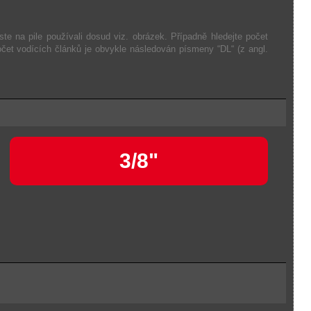
ste na pile používali dosud viz. obrázek. Případně hledejte počet
očet vodících článků je obvykle následován písmeny “DL“ (z angl.
3/8"