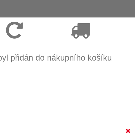
Vrácení zboží, reklamace
Expedice zboží do 24h
byl přidán do nákupního košíku