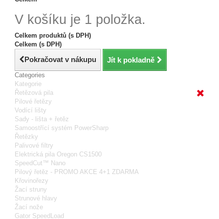
V košíku je 1 položka.
Celkem produktů (s DPH)
Celkem (s DPH)
Pokračovat v nákupu
Jít k pokladně
Categories
Kategorie
Řetězová pila
Pilové řetězy
Vodící lišty
Sady - lišta + řetěz
Samoostřící systém PowerSharp
Řetězky
Palivové filtry
Elektrická pila Oregon CS1500
SpeedCut™ Nano
Pilový řetěz - PROMO AKCE 4+1 ZDARMA
Křovinořezy
Žací struny
Strunové hlavy
Žací nože
Gator SpeedLoad