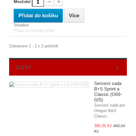
Množství
Přidat do košíku
Více
Skladem
Přidat na seznam přání
Zobrazeno 1 - 2 z 2 položek
SLEVY
Servisní sada
B+S Sprint a
Classic (O69-
025)
Servisní sada pro
Oregon B&S
Classic...
390,35 Kč
489,94
Kč