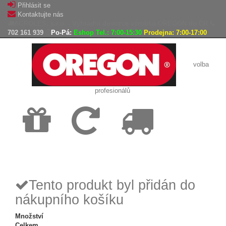
Přihlásit se
Kontaktujte nás
AGROLES, s.r.o. - Výhradní dovozce výrobků OREGON do ČR
702 161 939
Po-Pá:
Eshop Tel.: 7:00-15:30
Prodejna: 7:00-17:00
volba
profesionálů
Doprava
Vrácení
Expedice
zdarma
zboží,
zboží do
reklamace
24h
Tento produkt byl přidán do
nákupního košíku
Množství
Celkem