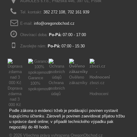
AGROLES s.r.o., Pražská 446, 397 01, Písek
Tel. kontakt:
382 272 108
,
702 161 939
E-mail:
info@oregonobchod.cz
Otevírací doba:
Po-Pá:
07:00 - 17:00
Zavolejte nám:
Po-Pá:
07:00 - 15:30
Ověřeno
Garance
Ochrana
zákazníky
zbozi.cz
100%
Doprava
osobních
-
spokojenosti
zdarma
údajů
Hodnocení
nad 3
000 Kč
Podle zákona o evidenci tržeb je prodávající povinen vystavit
kupujícímu účtenku. Zároveň je povinen zaevidovat přijatou tržbu
u správce daně online; v případě technického výpadku pak
nejpozději do 48 hodin.
© 2026
Všechna práva vyhrazena OregonObchod.cz