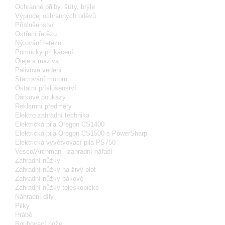
Ochranné přilby, štíty, brýle
Výprodej ochranných oděvů
Příslušenství
Ostření řetězu
Nýtování řetězu
Pomůcky při kácení
Oleje a maziva
Palivová vedení
Startování motoru
Ostatní příslušenství
Dárkové poukazy
Reklamní předměty
Elektro zahradní technika
Elektrická pila Oregon CS1400
Elektrická pila Oregon CS1500 s PowerSharp
Elektrická vyvětvovací pila PS750
Vesco/Archman - zahradní nářadí
Zahradní nůžky
Zahradní nůžky na živý plot
Zahradní nůžky pákové
Zahradní nůžky teleskopické
Náhradní díly
Pilky
Hrábě
Roubovací nože