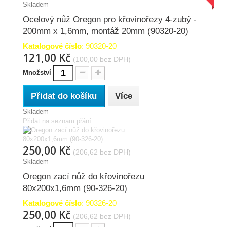
Skladem
Ocelový nůž Oregon pro křovinořezy 4-zubý -
200mm x 1,6mm, montáž 20mm (90320-20)
Katalogové číslo
: 90320-20
121,00 Kč
(100,00 bez DPH)
Množství
Přidat do košíku
Více
Skladem
Přidat na seznam přání
250,00 Kč
(206,62 bez DPH)
Skladem
Oregon zací nůž do křovinořezu
80x200x1,6mm (90-326-20)
Katalogové číslo
: 90326-20
250,00 Kč
(206,62 bez DPH)