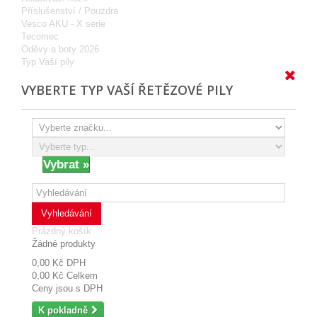
Příslušenství / Pouzdra
Vesco AKU - X serie
Tecomec
Oděvy a boty 2026
Typ Vaší pily
VYBERTE TYP VAŠÍ ŘETĚZOVÉ PILY
Vyhledávání
Prázdný košík
Žádné produkty
0,00 Kč
DPH
0,00 Kč
Celkem
Ceny jsou s DPH
K pokladně