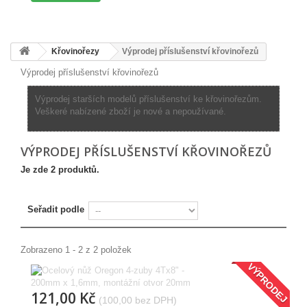
Křovinořezy
Výprodej příslušenství křovinořezů
Výprodej příslušenství křovinořezů
Výprodej starších modelů příslušenství ke křovinořezům.
Veškeré nabízené zboží je nové a nepoužívané.
VÝPRODEJ PŘÍSLUŠENSTVÍ KŘOVINOŘEZŮ
Je zde 2 produktů.
Seřadit podle
Zobrazeno 1 - 2 z 2 položek
VÝPRODEJ
121,00 Kč
(100,00 bez DPH)