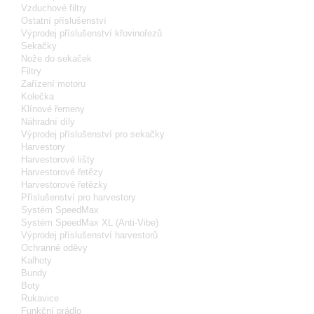
Vzduchové filtry
Ostatní příslušenství
Výprodej příslušenství křovinořezů
Sekačky
Nože do sekaček
Filtry
Zařízení motoru
Kolečka
Klínové řemeny
Náhradní díly
Výprodej příslušenství pro sekačky
Harvestory
Harvestorové lišty
Harvestorové řetězy
Harvestorové řetězky
Příslušenství pro harvestory
Systém SpeedMax
Systém SpeedMax XL (Anti-Vibe)
Výprodej příslušenství harvestorů
Ochranné oděvy
Kalhoty
Bundy
Boty
Rukavice
Funkční prádlo