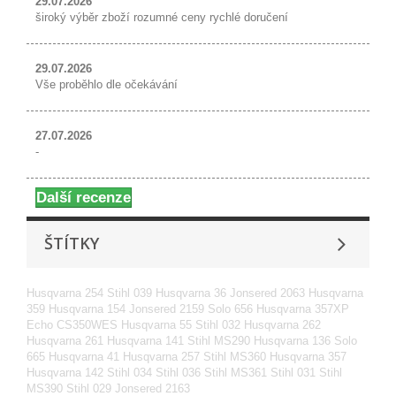
29.07.2026
široký výběr zboží rozumné ceny rychlé doručení
29.07.2026
Vše proběhlo dle očekávání
27.07.2026
-
Další recenze
ŠTÍTKY
Husqvarna 254
Stihl 039
Husqvarna 36
Jonsered 2063
Husqvarna
359
Husqvarna 154
Jonsered 2159
Solo 656
Husqvarna 357XP
Echo CS350WES
Husqvarna 55
Stihl 032
Husqvarna 262
Husqvarna 261
Husqvarna 141
Stihl MS290
Husqvarna 136
Solo
665
Husqvarna 41
Husqvarna 257
Stihl MS360
Husqvarna 357
Husqvarna 142
Stihl 034
Stihl 036
Stihl MS361
Stihl 031
Stihl
MS390
Stihl 029
Jonsered 2163