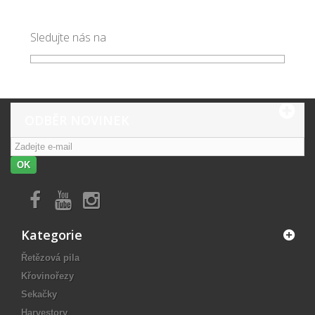
Sledujte nás na
ODBĚR NOVINEK
OK
Kategorie
Řetězová pila
Křovinořezy
Sekačky
Harvestory