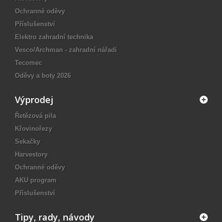
Ochranné oděvy
Příslušenství
Elektro zahradní technika
Vesco/Archman - zahradní nářadí
Tecomec
Oděvy a boty 2026
Výprodej
Řetězová pila
Křovinořezy
Sekačky
Harvestory
Ochranné oděvy
AKU program
Příslušenství
Tipy, rady, návody