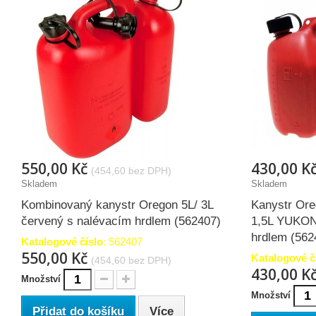
550,00 Kč
430,00 K
(454,60 bez DPH)
Skladem
Skladem
Kombinovaný kanystr Oregon 5L/ 3L
Kanystr Oreg
červený s nalévacím hrdlem (562407)
1,5L YUKON
hrdlem (562
Katalogové číslo
: 562407
550,00 Kč
Katalogové č
(454,60 bez DPH)
430,00 K
Množství
Množství
Přidat do košíku
Více