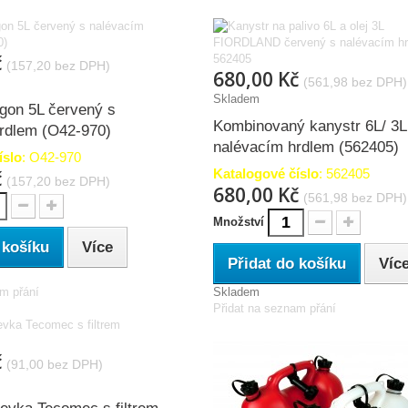
č
(157,20 bez DPH)
680,00 Kč
(561,98 bez DPH)
Skladem
gon 5L červený s
Kombinovaný kanystr 6L/ 3L
rdlem (O42-970)
nalévacím hrdlem (562405)
íslo
: O42-970
č
Katalogové číslo
: 562405
(157,20 bez DPH)
680,00 Kč
(561,98 bez DPH)
Množství
 košíku
Více
Přidat do košíku
Víc
am přání
Skladem
Přidat na seznam přání
č
(91,00 bez DPH)