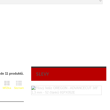
SLEVY
zde 11 produktů.
A
Mřížka
Seznam
-
Pi
ře
O
-