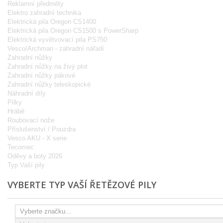
Reklamní předměty
Elektro zahradní technika
Elektrická pila Oregon CS1400
Elektrická pila Oregon CS1500 s PowerSharp
Elektrická vyvětvovací pila PS750
Vesco/Archman - zahradní nářadí
Zahradní nůžky
Zahradní nůžky na živý plot
Zahradní nůžky pákové
Zahradní nůžky teleskopické
Náhradní díly
Pilky
Hrábě
Roubovací nože
Příslušenství / Pouzdra
Vesco AKU - X serie
Tecomec
Oděvy a boty 2026
Typ Vaší pily
VYBERTE TYP VAŠÍ ŘETĚZOVÉ PILY