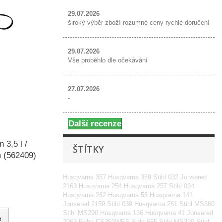
29.07.2026
široký výběr zboží rozumné ceny rychlé doručení
29.07.2026
Vše proběhlo dle očekávání
27.07.2026
-
Další recenze
3,5 l /
ŠTÍTKY
m (562409)
Husqvarna 357
Husqvarna 359
Stihl 032
Jonsered
2163
Husqvarna 254
Husqvarna 257
Stihl 034
Husqvarna 262
Husqvarna 55
Husqvarna 141
Jonsered 2159
Stihl 039
Husqvarna 261
Stihl MS360
Stihl MS290
Husqvarna 136
Husqvarna 41
Jonsered
e
2063
Echo CS350WES
Solo 665
Stihl MS390
Stihl