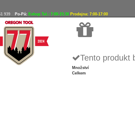
61 939
Po-Pá:
Eshop Tel.: 7:00-15:30
Prodejna: 7:00-17:00
Doprava zdarma
Tento produkt 
Množství
Celkem