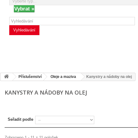
Vyhledávání
Příslušenství
Oleje a maziva
Kanystry a nádoby na olej
KANYSTRY A NÁDOBY NA OLEJ
Seřadit podle
Zobrazeno 1 - 11 z 11 položek