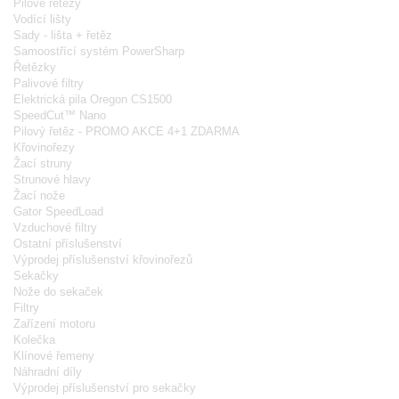
Pilové řetězy
Vodící lišty
Sady - lišta + řetěz
Samoostřící systém PowerSharp
Řetězky
Palivové filtry
Elektrická pila Oregon CS1500
SpeedCut™ Nano
Pilový řetěz - PROMO AKCE 4+1 ZDARMA
Křovinořezy
Žací struny
Strunové hlavy
Žací nože
Gator SpeedLoad
Vzduchové filtry
Ostatní příslušenství
Výprodej příslušenství křovinořezů
Sekačky
Nože do sekaček
Filtry
Zařízení motoru
Kolečka
Klínové řemeny
Náhradní díly
Výprodej příslušenství pro sekačky