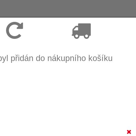
Vrácení zboží, reklamace
Expedice zboží do 24h
byl přidán do nákupního košíku