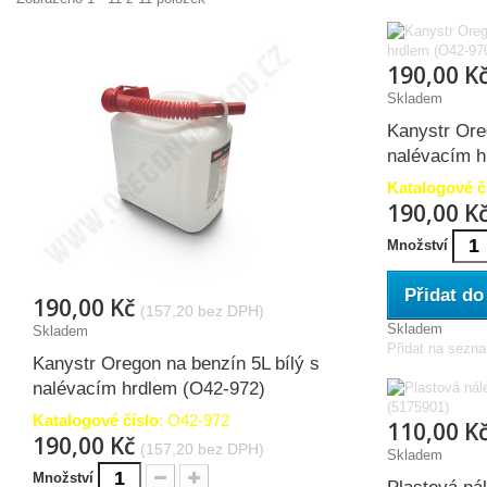
190,00 K
Skladem
Kanystr Ore
nalévacím h
Katalogové č
190,00 K
Množství
Přidat do
190,00 Kč
(157,20 bez DPH)
Skladem
Skladem
Přidat na sezn
Kanystr Oregon na benzín 5L bílý s
nalévacím hrdlem (O42-972)
Katalogové číslo
: O42-972
110,00 K
190,00 Kč
(157,20 bez DPH)
Skladem
Množství