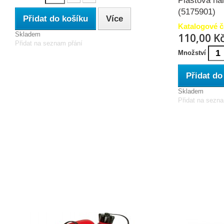
Plastová ná
(5175901)
Přidat do košíku
Více
Katalogové č
Skladem
110,00 K
Přidat na seznam přání
Množství
Přidat do
Skladem
Přidat na sezn