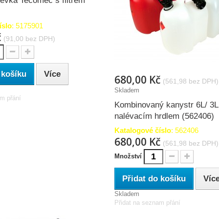
levka Tecomec s filtrem
íslo
: 5175901
č
(91,00 bez DPH)
 košíku
Více
680,00 Kč
(561,98 bez DPH)
Skladem
am přání
Kombinovaný kanystr 6L/ 3L 
nalévacím hrdlem (562406)
Katalogové číslo
: 562406
680,00 Kč
(561,98 bez DPH)
Množství
Přidat do košíku
Víc
Skladem
Přidat na seznam přání