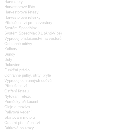
Harvestory
Harvestorové lišty
Harvestorové řetězy
Harvestorové řetězky
Příslušenství pro harvestory
Systém SpeedMax
Systém SpeedMax XL (Anti-Vibe)
Výprodej příslušenství harvestorů
Ochranné oděvy
Kalhoty
Bundy
Boty
Rukavice
Funkční prádlo
Ochranné přilby, štíty, brýle
Výprodej ochranných oděvů
Příslušenství
Ostření řetězu
Nýtování řetězu
Pomůcky při kácení
Oleje a maziva
Palivová vedení
Startování motoru
Ostatní příslušenství
Dárkové poukazy