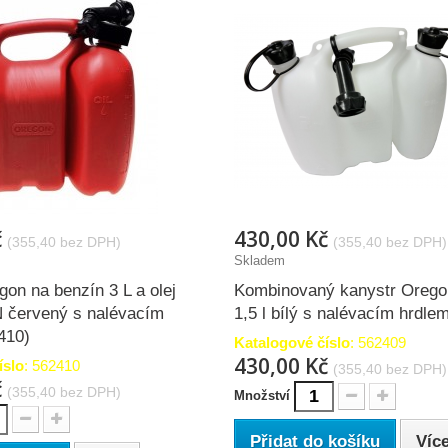
č
430,00 Kč
(355,40 bez DPH)
(355,40 bez DPH)
Skladem
on na benzín 3 L a olej
Kombinovaný kanystr Oregon 
 červený s nalévacím
1,5 l bílý s nalévacím hrdle
410)
Katalogové číslo
: 562409
430,00 Kč
íslo
: 562410
(355,40 bez DPH)
č
(355,40 bez DPH)
Množství
Přidat do košíku
Víc