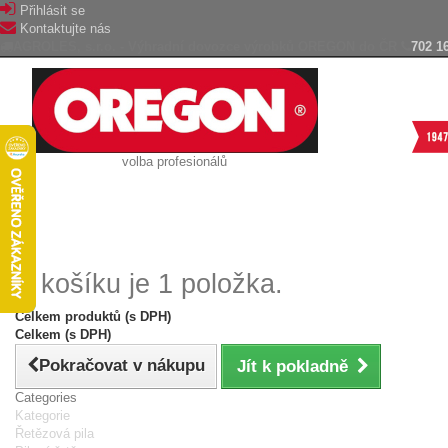
Přihlásit se
Kontaktujte nás
AGROLES, s.r.o. - Výhradní dovozce výrobků OREGON do ČR
702 1
volba profesionálů
V košíku je 1 položka.
Celkem produktů (s DPH)
Celkem (s DPH)
Pokračovat v nákupu
Jít k pokladně
Categories
Kategorie
Řetězová pila