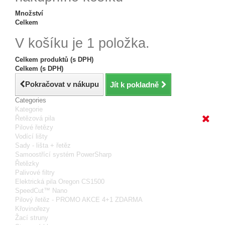
Množství
Celkem
V košíku je 1 položka.
Celkem produktů (s DPH)
Celkem (s DPH)
Pokračovat v nákupu
Jít k pokladně
Categories
Kategorie
Řetězová pila
Pilové řetězy
Vodící lišty
Sady - lišta + řetěz
Samoostřící systém PowerSharp
Řetězky
Palivové filtry
Elektrická pila Oregon CS1500
SpeedCut™ Nano
Pilový řetěz - PROMO AKCE 4+1 ZDARMA
Křovinořezy
Žací struny