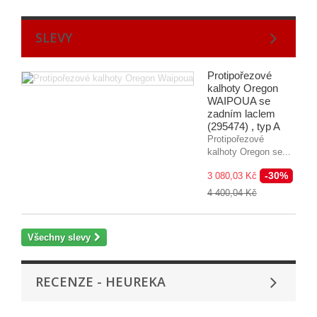
SLEVY
Protipořezové
kalhoty Oregon
WAIPOUA se
zadním laclem
(295474) , typ A
Protipořezové
kalhoty Oregon se...
-30%
3 080,03 Kč
4 400,04 Kč
Všechny slevy
RECENZE - HEUREKA