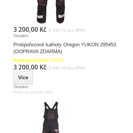
3 200,00 Kč
(2 644,70 bez DPH)
Skladem
Protipořezové kalhoty Oregon YUKON 295453
(DOPRAVA ZDARMA)
Katalogové číslo
: 295453
3 200,00 Kč
(2 644,70 bez DPH)
Více
Skladem
Přidat na seznam přání