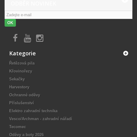
ODBĚR NOVINEK
OK
Kategorie
Řetězová pila
Křovinořezy
Sekačky
Harvestory
Ochranné oděvy
Příslušenství
Elektro zahradní technika
Vesco/Archman - zahradní nářadí
Tecomec
Oděvy a boty 2026