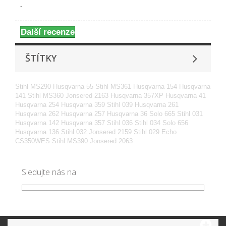
-
Další recenze
ŠTÍTKY
Stihl MS290
Husqvarna 55
Stihl MS361
Husqvarna 154
Husqvarna
141
Stihl MS360
Jonsered 2163
Husqvarna 357XP
Husqvarna 41
Husqvarna 254
Husqvarna 359
Stihl 039
Husqvarna 261
Husqvarna 262
Husqvarna 257
Husqvarna 36
Solo 665
Stihl 031
Husqvarna 142
Husqvarna 357
Stihl 036
Stihl 034
Solo 656
Husqvarna 136
Stihl 032
Jonsered 2159
Stihl 029
Echo
CS350WES
Stihl MS390
Jonsered 2063
Sledujte nás na