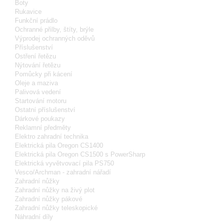
Boty
Rukavice
Funkční prádlo
Ochranné přilby, štíty, brýle
Výprodej ochranných oděvů
Příslušenství
Ostření řetězu
Nýtování řetězu
Pomůcky při kácení
Oleje a maziva
Palivová vedení
Startování motoru
Ostatní příslušenství
Dárkové poukazy
Reklamní předměty
Elektro zahradní technika
Elektrická pila Oregon CS1400
Elektrická pila Oregon CS1500 s PowerSharp
Elektrická vyvětvovací pila PS750
Vesco/Archman - zahradní nářadí
Zahradní nůžky
Zahradní nůžky na živý plot
Zahradní nůžky pákové
Zahradní nůžky teleskopické
Náhradní díly