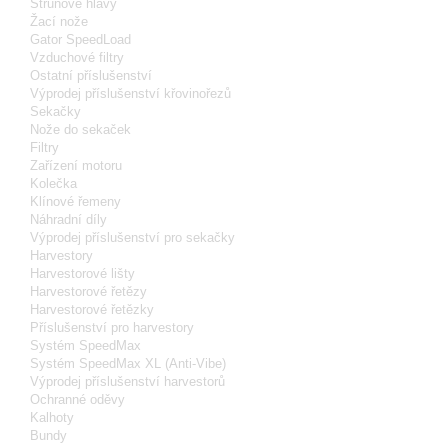
Strunové hlavy
Žací nože
Gator SpeedLoad
Vzduchové filtry
Ostatní příslušenství
Výprodej příslušenství křovinořezů
Sekačky
Nože do sekaček
Filtry
Zařízení motoru
Kolečka
Klínové řemeny
Náhradní díly
Výprodej příslušenství pro sekačky
Harvestory
Harvestorové lišty
Harvestorové řetězy
Harvestorové řetězky
Příslušenství pro harvestory
Systém SpeedMax
Systém SpeedMax XL (Anti-Vibe)
Výprodej příslušenství harvestorů
Ochranné oděvy
Kalhoty
Bundy