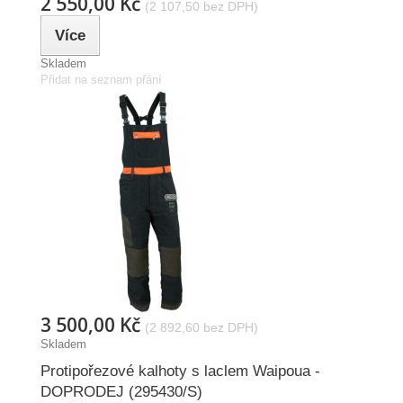
2 550,00 Kč
(2 107,50 bez DPH)
Více
Skladem
Přidat na seznam přání
3 500,00 Kč
(2 892,60 bez DPH)
Skladem
Protipořezové kalhoty s laclem Waipoua -
DOPRODEJ (295430/S)