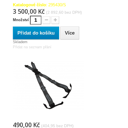
Katalogové číslo
: 295430/S
3 500,00 Kč
(2 892,60 bez DPH)
Množství
Přidat do košíku
Více
Skladem
Přidat na seznam přání
490,00 Kč
(404,95 bez DPH)