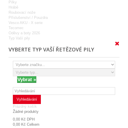
Pilky
Hrábě
Roubovací nože
Příslušenství / Pouzdra
Vesco AKU - X serie
Tecomec
Oděvy a boty 2026
Typ Vaší pily
VYBERTE TYP VAŠÍ ŘETĚZOVÉ PILY
Vyhledávání
Prázdný košík
Žádné produkty
0,00 Kč
DPH
0,00 Kč
Celkem