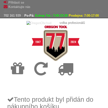
Přihlásit se
Kontaktujte nás
AGROLES, s.r.o. - Výhradní dovozce výrobků OREGON do ČR
702 161 939
Po-Pá:
Eshop Tel.: 7:00-15:30
Prodejna: 7:00-17:00
volba profesionálů
Doprava
Vrácení
Expedice
zdarma
zboží,
zboží do
reklamace
24h
Tento produkt byl přidán do
nákupního košíku