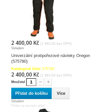
2 400,00 Kč
(1 983,50 bez DPH)
Skladem
Univerzální protipořezové návleky Oregon
(575780)
Katalogové číslo
: 575780
2 400,00 Kč
(1 983,50 bez DPH)
Množství
Přidat do košíku
Více
Skladem
Přidat na seznam přání