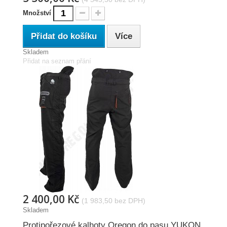
Množství
Přidat do košíku
Více
Skladem
Přidat na seznam přání
2 400,00 Kč
(1 983,50 bez DPH)
Skladem
Protipořezové kalhoty Oregon do pasu YUKON