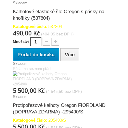
Skladem
Kalhotové elastické šle Oregon s pásky na
knoflíky (537804)
Katalogové číslo
: 537804
490,00 Kč
(404,95 bez DPH)
Množství
Přidat do košíku
Více
Skladem
Přidat na seznam přání
5 500,00 Kč
(4 545,50 bez DPH)
Skladem
Protipořezové kalhoty Oregon FIORDLAND
(DOPRAVA ZDARMA) -295490/S
Katalogové číslo
: 295490/S
5 500,00 Kč
(4 545,50 bez DPH)