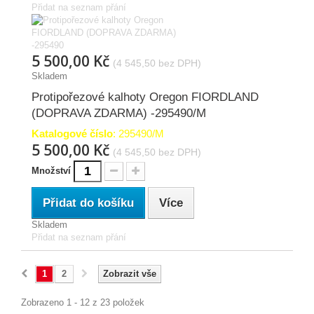
Přidat na seznam přání
5 500,00 Kč
(4 545,50 bez DPH)
Skladem
Protipořezové kalhoty Oregon FIORDLAND
(DOPRAVA ZDARMA) -295490/M
Katalogové číslo
: 295490/M
5 500,00 Kč
(4 545,50 bez DPH)
Množství
Přidat do košíku
Více
Skladem
Přidat na seznam přání
1
2
Zobrazit vše
Zobrazeno 1 - 12 z 23 položek