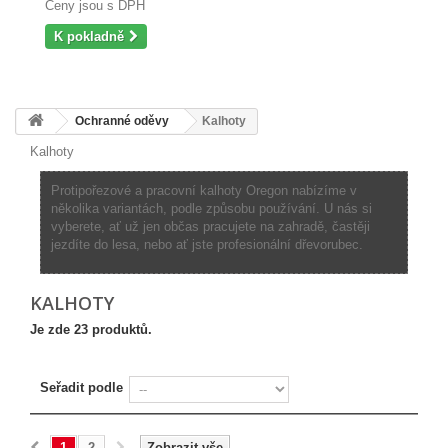
Ceny jsou s DPH
K pokladně
Ochranné oděvy
Kalhoty
Kalhoty
Protipořezové a pracovní kalhoty Oregon nabízíme v
několika variantách, podle způsobu používání. U nás si
vyberete, ať už jen občas pracujete na zahradě, častěji
jezdíte do lesa, nebo ať jste profesionální dřevorubec.
KALHOTY
Je zde 23 produktů.
Seřadit podle
1
2
Zobrazit vše