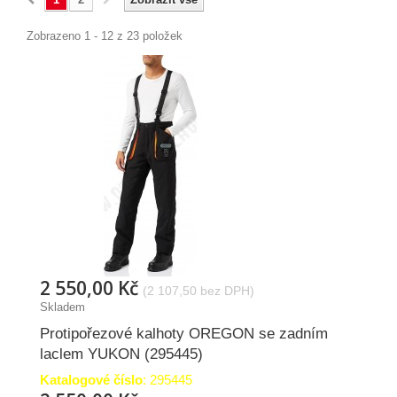
Zobrazeno 1 - 12 z 23 položek
2 550,00 Kč
(2 107,50 bez DPH)
Skladem
Protipořezové kalhoty OREGON se zadním
laclem YUKON (295445)
Katalogové číslo
: 295445