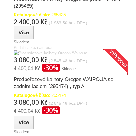
(295435)
Katalogové číslo
: 295435
2 400,00 Kč
(1 983,50 bez DPH)
Více
Skladem
Přidat na seznam přání
VÝPRODEJ
3 080,00 Kč
(2 545,48 bez DPH)
-30%
4 400,04 Kč
Skladem
Protipořezové kalhoty Oregon WAIPOUA se
zadním laclem (295474) , typ A
Katalogové číslo
: 295474
3 080,00 Kč
(2 545,48 bez DPH)
-30%
4 400,04 Kč
Více
Skladem