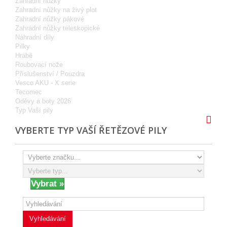
Zahradní nůžky
Zahradní nůžky na živý plot
Zahradní nůžky pákové
Zahradní nůžky teleskopické
Náhradní díly
Pilky
Hrábě
Roubovací nože
Příslušenství / Pouzdra
Vesco AKU - X serie
Tecomec
Oděvy a boty 2026
Typ Vaší pily
VYBERTE TYP VAŠÍ ŘETĚZOVÉ PILY
Vyhledávání