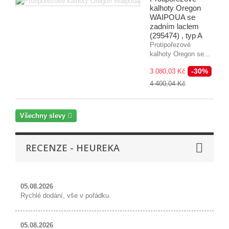
kalhoty Oregon
WAIPOUA se
zadním laclem
(295474) , typ A
Protipořezové
kalhoty Oregon se...
-30%
3 080,03 Kč
4 400,04 Kč
Všechny slevy
RECENZE - HEUREKA
05.08.2026
Rychlé dodání, vše v pořádku.
05.08.2026