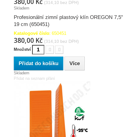
380,00 Kč
(314,10 bez DPH)
Skladem
Profesionální zimní plastový klín OREGON 7,5"
19 cm (650451)
Katalogové číslo
: 650451
380,00 Kč
(314,10 bez DPH)
Množství
Přidat do košíku
Více
Skladem
Přidat na seznam přání