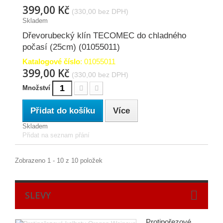
399,00 Kč
(330,00 bez DPH)
Skladem
Dřevorubecký klín TECOMEC do chladného
počasí (25cm) (01055011)
Katalogové číslo
: 01055011
399,00 Kč
(330,00 bez DPH)
Množství
Přidat do košíku
Více
Skladem
Přidat na seznam přání
Zobrazeno 1 - 10 z 10 položek
SLEVY
Protipořezové