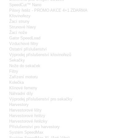
SpeedCut™ Nano
Pilový řetěz - PROMO AKCE 4+1 ZDARMA
Křovinořezy
Žací struny
Strunové hlavy
Žací nože
Gator SpeedLoad
Vzduchové filtry
Ostatní příslušenství
Výprodej příslušenství křovinořezů
Sekačky
Nože do sekaček
Filtry
Zařízení motoru
Kolečka
Klínové řemeny
Náhradní díly
Výprodej příslušenství pro sekačky
Harvestory
Harvestorové lišty
Harvestorové řetězy
Harvestorové řetězky
Příslušenství pro harvestory
Systém SpeedMax
Systém SpeedMax XL (Anti-Vibe)