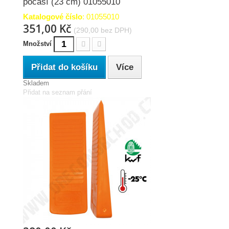
počasí (23 cm) 01055010
Katalogové číslo
: 01055010
351,00 Kč
(290,00 bez DPH)
Množství
Přidat do košíku
Více
Skladem
Přidat na seznam přání