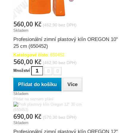
560,00 Kč
(462,90 bez DPH)
Skladem
Profesionální zimní plastový klín OREGON 10"
25 cm (650452)
Katalogové číslo
: 650452
560,00 Kč
(462,90 bez DPH)
Množství
Přidat do košíku
Více
Skladem
Přidat na seznam přání
690,00 Kč
(570,30 bez DPH)
Skladem
Profesionální zimní plastový klín OREGON 12"