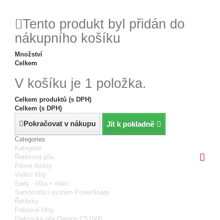
reklamace
24h
Tento produkt byl přidán do
nákupního košíku
Množství
Celkem
V košíku je 1 položka.
Celkem produktů (s DPH)
Celkem (s DPH)
Pokračovat v nákupu
Jít k pokladně
Categories
Kategorie
Řetězová pila
Pilové řetězy
Vodící lišty
Sady - lišta + řetěz
Samoostřící systém PowerSharp
Řetězky
Palivové filtry
Elektrická pila Oregon CS1500