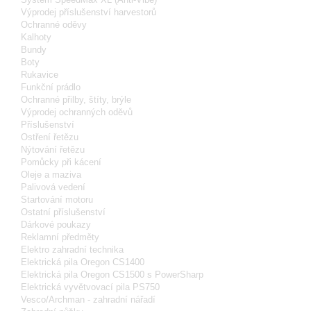
Výprodej příslušenství harvestorů
Ochranné oděvy
Kalhoty
Bundy
Boty
Rukavice
Funkční prádlo
Ochranné přilby, štíty, brýle
Výprodej ochranných oděvů
Příslušenství
Ostření řetězu
Nýtování řetězu
Pomůcky při kácení
Oleje a maziva
Palivová vedení
Startování motoru
Ostatní příslušenství
Dárkové poukazy
Reklamní předměty
Elektro zahradní technika
Elektrická pila Oregon CS1400
Elektrická pila Oregon CS1500 s PowerSharp
Elektrická vyvětvovací pila PS750
Vesco/Archman - zahradní nářadí