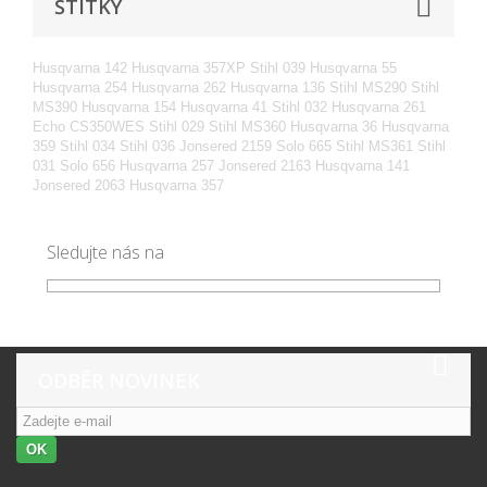
ŠTÍTKY
Husqvarna 142
Husqvarna 357XP
Stihl 039
Husqvarna 55
Husqvarna 254
Husqvarna 262
Husqvarna 136
Stihl MS290
Stihl
MS390
Husqvarna 154
Husqvarna 41
Stihl 032
Husqvarna 261
Echo CS350WES
Stihl 029
Stihl MS360
Husqvarna 36
Husqvarna
359
Stihl 034
Stihl 036
Jonsered 2159
Solo 665
Stihl MS361
Stihl
031
Solo 656
Husqvarna 257
Jonsered 2163
Husqvarna 141
Jonsered 2063
Husqvarna 357
Sledujte nás na
ODBĚR NOVINEK
OK