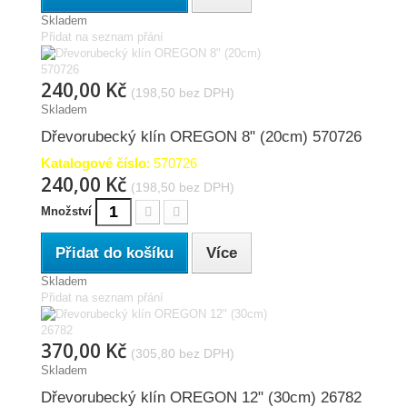
Skladem
Přidat na seznam přání
240,00 Kč
(198,50 bez DPH)
Skladem
Dřevorubecký klín OREGON 8" (20cm) 570726
Katalogové číslo
: 570726
240,00 Kč
(198,50 bez DPH)
Množství
Přidat do košíku
Více
Skladem
Přidat na seznam přání
370,00 Kč
(305,80 bez DPH)
Skladem
Dřevorubecký klín OREGON 12" (30cm) 26782