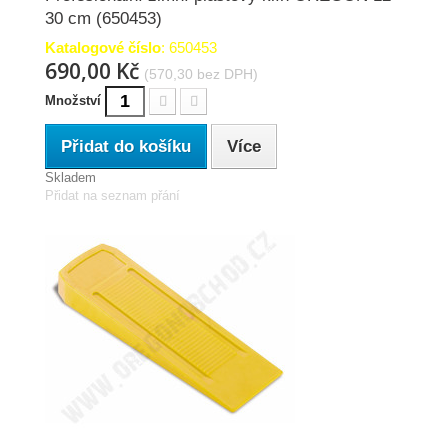
30 cm (650453)
Katalogové číslo
: 650453
690,00 Kč
(570,30 bez DPH)
Množství
Přidat do košíku
Více
Skladem
Přidat na seznam přání