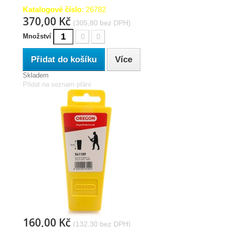
Katalogové číslo
: 26782
370,00 Kč
(305,80 bez DPH)
Množství
Přidat do košíku
Více
Skladem
Přidat na seznam přání
160,00 Kč
(132,30 bez DPH)