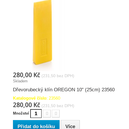
280,00 Kč
(231,50 bez DPH)
Skladem
Dřevorubecký klín OREGON 10" (25cm) 23560
Katalogové číslo
: 23560
280,00 Kč
(231,50 bez DPH)
Množství
Přidat do košíku
Více