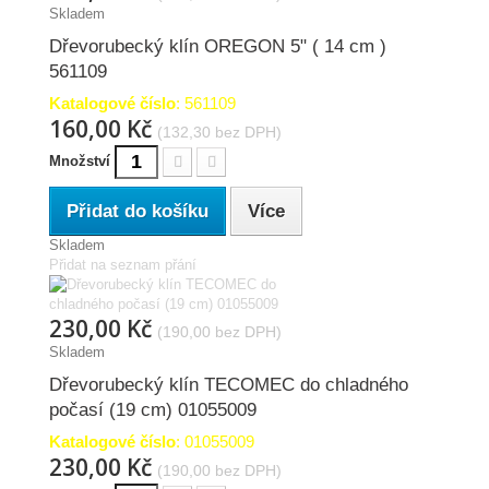
Skladem
Dřevorubecký klín OREGON 5" ( 14 cm )
561109
Katalogové číslo
: 561109
160,00 Kč
(132,30 bez DPH)
Množství
Přidat do košíku
Více
Skladem
Přidat na seznam přání
230,00 Kč
(190,00 bez DPH)
Skladem
Dřevorubecký klín TECOMEC do chladného
počasí (19 cm) 01055009
Katalogové číslo
: 01055009
230,00 Kč
(190,00 bez DPH)