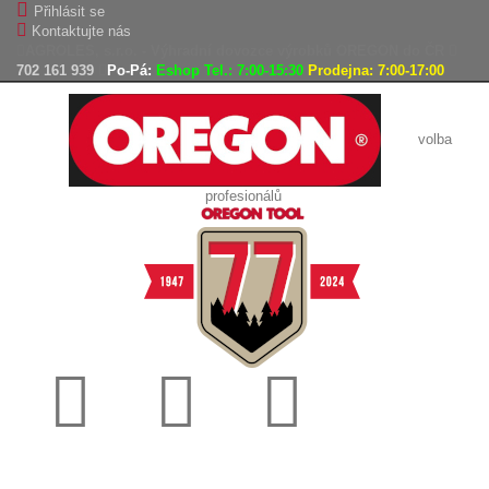
Přihlásit se
Kontaktujte nás
AGROLES, s.r.o. - Výhradní dovozce výrobků OREGON do ČR
702 161 939
Po-Pá:
Eshop Tel.: 7:00-15:30
Prodejna: 7:00-17:00
volba
profesionálů
Doprava
Vrácení
Expedice
zdarma
zboží,
zboží do