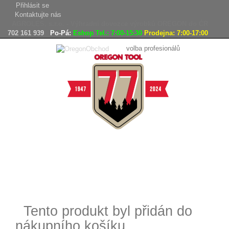
Přihlásit se
Kontaktujte nás
AGROLES, s.r.o. - Výhradní dovozce výrobků OREGON do ČR
702 161 939
Po-Pá:
Eshop Tel.: 7:00-15:30
Prodejna: 7:00-17:00
volba profesionálů
Doprava
Vrácení
Expedice
zdarma
zboží,
zboží do
reklamace
24h
Tento produkt byl přidán do
nákupního košíku