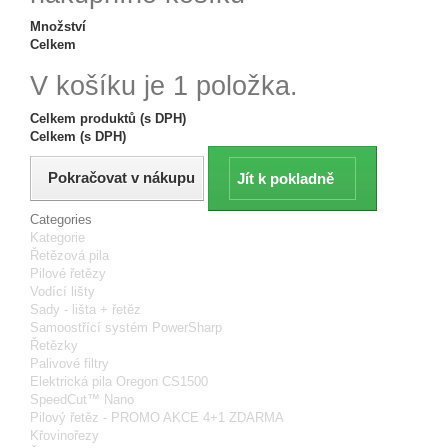
Množství
Celkem
V košíku je 1 položka.
Celkem produktů (s DPH)
Celkem (s DPH)
Pokračovat v nákupu
Jít k pokladně
Categories
Kategorie
Řetězová pila
Pilové řetězy
Vodící lišty
Sady - lišta + řetěz
Samoostřící systém PowerSharp
Řetězky
Palivové filtry
Elektrická pila Oregon CS1500
SpeedCut™ Nano
Pilový řetěz - PROMO AKCE 4+1 ZDARMA
Křovinořezy