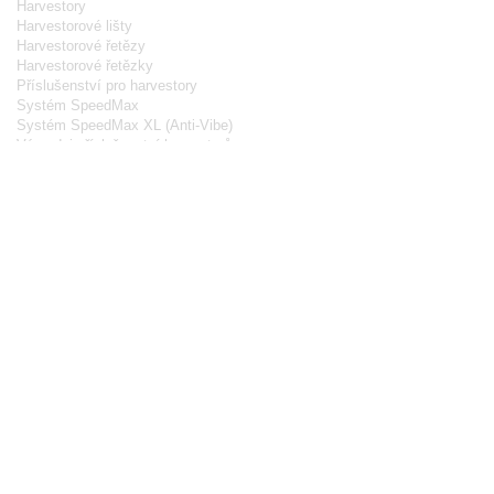
Harvestory
Harvestorové lišty
Harvestorové řetězy
Harvestorové řetězky
Příslušenství pro harvestory
Systém SpeedMax
Systém SpeedMax XL (Anti-Vibe)
Výprodej příslušenství harvestorů
Ochranné oděvy
Kalhoty
Bundy
Boty
Rukavice
Funkční prádlo
Ochranné přilby, štíty, brýle
Výprodej ochranných oděvů
Příslušenství
Ostření řetězu
Nýtování řetězu
Pomůcky při kácení
Oleje a maziva
Palivová vedení
Startování motoru
Ostatní příslušenství
Dárkové poukazy