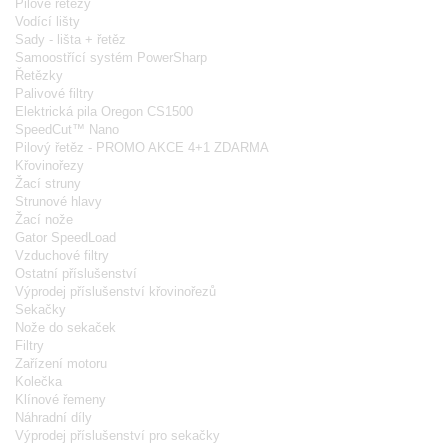
Pilové řetězy
Vodící lišty
Sady - lišta + řetěz
Samoostřící systém PowerSharp
Řetězky
Palivové filtry
Elektrická pila Oregon CS1500
SpeedCut™ Nano
Pilový řetěz - PROMO AKCE 4+1 ZDARMA
Křovinořezy
Žací struny
Strunové hlavy
Žací nože
Gator SpeedLoad
Vzduchové filtry
Ostatní příslušenství
Výprodej příslušenství křovinořezů
Sekačky
Nože do sekaček
Filtry
Zařízení motoru
Kolečka
Klínové řemeny
Náhradní díly
Výprodej příslušenství pro sekačky