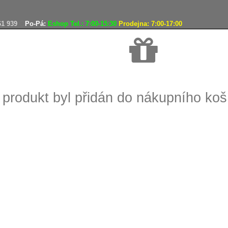
61 939
Po-Pá:
Eshop Tel.: 7:00-15:30
Prodejna: 7:00-17:00
Doprava zdarma
 produkt byl přidán do nákupního koš