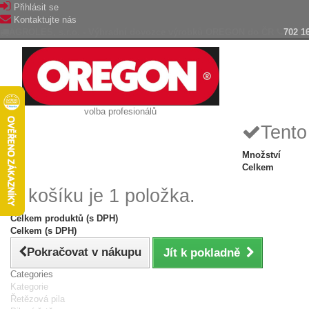
Přihlásit se
Kontaktujte nás
AGROLES, s.r.o. - Výhradní dovozce výrobků OREGON do ČR
702 1
volba profesionálů
Tento
Množství
Celkem
V košíku je 1 položka.
Celkem produktů (s DPH)
Celkem (s DPH)
Pokračovat v nákupu
Jít k pokladně
Categories
Kategorie
Řetězová pila