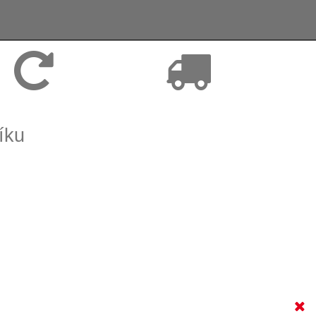
Vrácení zboží, reklamace
Expedice zboží do 24h
íku