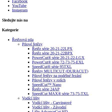
Facebook
YouTube
Instagram
Sledujte nás na
Kategorie
Řetězová pila
Pilové řetězy
Řetěz série 20-21-22LPX
Řetěz série 20-21-22BPX
PowerCut® série 20-21-22-LGX
PowerCut® série 72-73-75-EXL
SpeedCut® série 95TXL
Řetězy MULTICUT (DURACUT)
Pilové řetězy na podélné řezání
Pilové řetězy v rolích
SpeedCut™ Nano
Řetěz série 24AP
SpeedCut MAX® série 73-75-TXL
Vodící lišty
Vodící lišty - Carvingové
Vodící lišty - Závodní
Lišty AdvanceCut HD