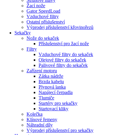
Strunové hlavy
Žací nože
Gator SpeedLoad
Vzduchové filtry
Ostatní příslušenství
Výprodej příslušenství křovinořezů
Sekačky
Nože do sekaček
Příslušenství pro žací nože
Filtry
Vzduchové filtry do sekaček
Olejové filtry do sekaček
Palivové filtry do sekaček
Zařízení motoru
Zátka nádrže
Brzda kabelu
Plynová lanka
Napájecí čerpadla
Tlumiče
Startéry pro sekačky
Startovací kliky
Kolečka
Klínové řemeny
Náhradní díly
Výprodej příslušenství pro sekačky