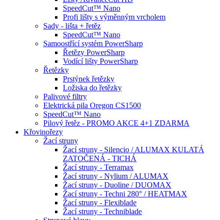
SpeedCut™ Nano
Profi lišty s výměnným vrcholem
Sady - lišta + řetěz
SpeedCut™ Nano
Samoostřící systém PowerSharp
Řetězy PowerSharp
Vodící lišty PowerSharp
Řetězky
Prstýnek řetězky
Ložiska do řetězky
Palivové filtry
Elektrická pila Oregon CS1500
SpeedCut™ Nano
Pilový řetěz - PROMO AKCE 4+1 ZDARMA
Křovinořezy
Žací struny
Žací struny - Silencio / ALUMAX KULATÁ
ZATOČENÁ - TICHÁ
Žací struny - Terramax
Žací struny - Nylium / ALUMAX
Žací struny - Duoline / DUOMAX
Žací struny - Techni 280° / HEATMAX
Žací struny - Flexiblade
Žací struny - Techniblade