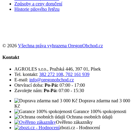
Způsoby a ceny doručení
Historie pilového řetězu
Podle zákona o evidenci tržeb je prodávající povinen vystavit
kupujícímu účtenku. Zároveň je povinen zaevidovat přijatou tržbu u
správce daně online; v případě technického výpadku pak nejpozději
do 48 hodin.
© 2026
Všechna práva vyhrazena OregonObchod.cz
Kontakt
AGROLES s.r.o., Pražská 446, 397 01, Písek
Tel. kontakt:
382 272 108
,
702 161 939
E-mail:
info@oregonobchod.cz
Otevírací doba:
Po-Pá:
07:00 - 17:00
Zavolejte nám:
Po-Pá:
07:00 - 15:30
Doprava zdarma nad 3 000
Kč
Garance 100% spokojenosti
Ochrana osobních údajů
Ověřeno zákazníky
zbozi.cz - Hodnocení