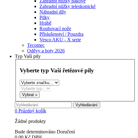
Zahradní nůžky pákové
Zahradní nůžky teleskopické
Náhradní díly
Pilky
Hrábě
Roubovací nože
Příslušenství / Pouzdra
Vesco AKU - X serie
Tecomec
Oděvy a boty 2026
Typ Vaší pily
Vyberte typ Vaší řetězové pily
Vyhledávání
0
Prázdný košík
Žádné produkty
Bude determinováno
Doručení
0,00 Kč
DPH