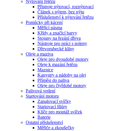
Nýtování řetězu
Přístroje nýtovací, roznýtovací
Článek s nýtem, bez nýtu
Příslušenství k nýtování řetězu
Pomůcky při kácení
Měřící pásma
Křídy a značící barvy
Stojany na řezání dřeva
Nástroje pro práci s poleny
Dřevorubecké klíny
Oleje a maziva
Oleje pro dvoudobé motory
Oleje k mazání řetězu
Maznice
Kanystry a nádoby na olej
Příměsi do paliva
Oleje pro čtyřdobé motory
Palivová vedení
Startování motoru
Zapalovací svíčky
Startovací šňůry
Klíče pro montáž svíček
Baterie
Ostatní příslušenství
Měřiče a zkoušečky