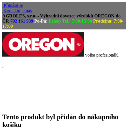
Přihlásit se
Kontaktujte nás
AGROLES, s.r.o. - Výhradní dovozce výrobků OREGON do
ČR
702 161 939
Po-Pá:
Eshop Tel.: 7:00-15:30
Prodejna: 7:00-
17:00
volba profesionálů
Doprava zdarma
Vrácení zboží, reklamace
Expedice zboží do 24h
Tento produkt byl přidán do nákupního
košíku