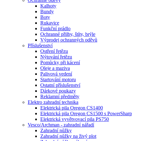
Ochranné oděvy
Kalhoty
Bundy
Boty
Rukavice
Funkční prádlo
Ochranné přilby, štíty, brýle
Výprodej ochranných oděvů
Příslušenství
Ostření řetězu
Nýtování řetězu
Pomůcky při kácení
Oleje a maziva
Palivová vedení
Startování motoru
Ostatní příslušenství
Dárkové poukazy
Reklamní předměty
Elektro zahradní technika
Elektrická pila Oregon CS1400
Elektrická pila Oregon CS1500 s PowerSharp
Elektrická vyvětvovací pila PS750
Vesco/Archman - zahradní nářadí
Zahradní nůžky
Zahradní nůžky na živý plot