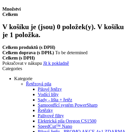
Množství
Celkem
V košíku je (jsou)
0
položek(y).
V košíku
je 1 položka.
Celkem produktů (s DPH)
Celkem doprava (s DPH.)
To be determined
Celkem (s DPH)
Pokračovat v nákupu
Jít k pokladně
Categories
Kategorie
Řetězová pila
Pilové řetězy
Vodící lišty
Sady - lišta + řetěz
Samoostřící systém PowerSharp
Řetězky
Palivové filtry
Elektrická pila Oregon CS1500
SpeedCut™ Nano
Pilový řetěz - PROMO AKCE 4+1 ZDARMA