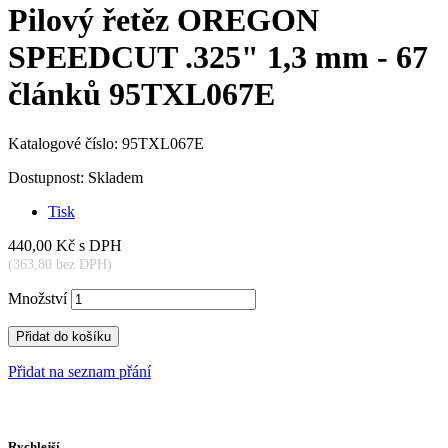
Pilový řetěz OREGON
SPEEDCUT .325" 1,3 mm - 67
článků 95TXL067E
Katalogové číslo:
95TXL067E
Dostupnost:
Skladem
Tisk
440,00 Kč
s DPH
(363,80 bez DPH)
Množství
Přidat do košíku
Přidat na seznam přání
Rychlejší