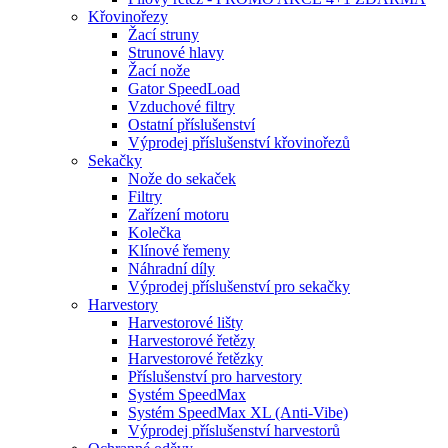
Křovinořezy
Žací struny
Strunové hlavy
Žací nože
Gator SpeedLoad
Vzduchové filtry
Ostatní příslušenství
Výprodej příslušenství křovinořezů
Sekačky
Nože do sekaček
Filtry
Zařízení motoru
Kolečka
Klínové řemeny
Náhradní díly
Výprodej příslušenství pro sekačky
Harvestory
Harvestorové lišty
Harvestorové řetězy
Harvestorové řetězky
Příslušenství pro harvestory
Systém SpeedMax
Systém SpeedMax XL (Anti-Vibe)
Výprodej příslušenství harvestorů