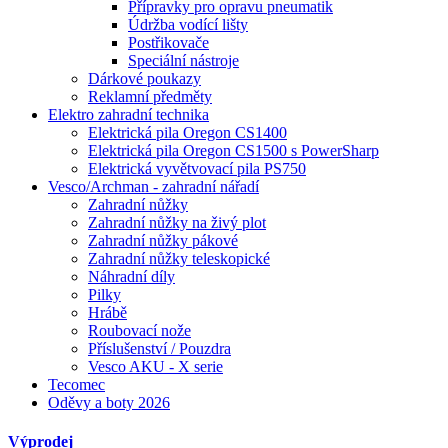
Přípravky pro opravu pneumatik
Údržba vodící lišty
Postřikovače
Speciální nástroje
Dárkové poukazy
Reklamní předměty
Elektro zahradní technika
Elektrická pila Oregon CS1400
Elektrická pila Oregon CS1500 s PowerSharp
Elektrická vyvětvovací pila PS750
Vesco/Archman - zahradní nářadí
Zahradní nůžky
Zahradní nůžky na živý plot
Zahradní nůžky pákové
Zahradní nůžky teleskopické
Náhradní díly
Pilky
Hrábě
Roubovací nože
Příslušenství / Pouzdra
Vesco AKU - X serie
Tecomec
Oděvy a boty 2026
Výprodej