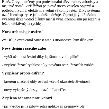
Řetěz Oregon určený pro profesionální dřevorubce, arboristy a
majitelé domů, kteří řežou palivové dřevo velkých objemů a
potřebují rychlý, efektivní a velmi výkonný řetěz. Díky systému
úzké řezné spáry se jednoduše udržuje. Oproti jiným řetězům
vyžadují úzké vodící články menší vynaloženou sílu při řezání a
řežou efektivněji a rychleji.
Nová technologie ostření
-zajišťuje excelentní ostrost hran s dlouhotrvajícím účinkem
Nový design řezacího zubu
- vyšší účinnost řezání díky lepšímu odvodu pilin*
- zvýšená řezací rychlost díky novému tvaru řezacích zubů*
Vylepšený proces ostření*
- laserem značené úhly ostření včetně ukazatele životnosti
- nový vylepšený design mazání LubriTec
Zlepšená ochrana proti korozi
- při výrobě je na pilový řetěz aplikován prémiový olej