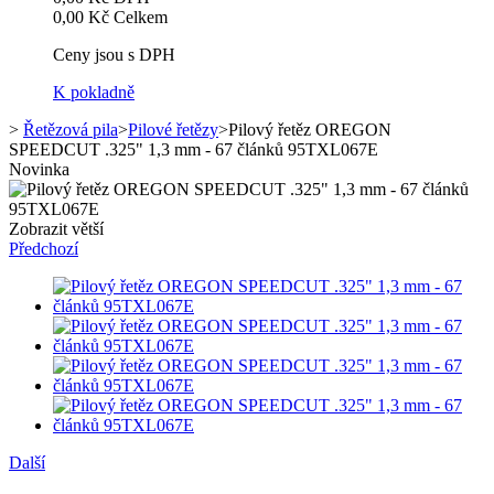
0,00 Kč
Celkem
Ceny jsou s DPH
K pokladně
>
Řetězová pila
>
Pilové řetězy
>
Pilový řetěz OREGON
SPEEDCUT .325" 1,3 mm - 67 článků 95TXL067E
Novinka
Zobrazit větší
Předchozí
Další