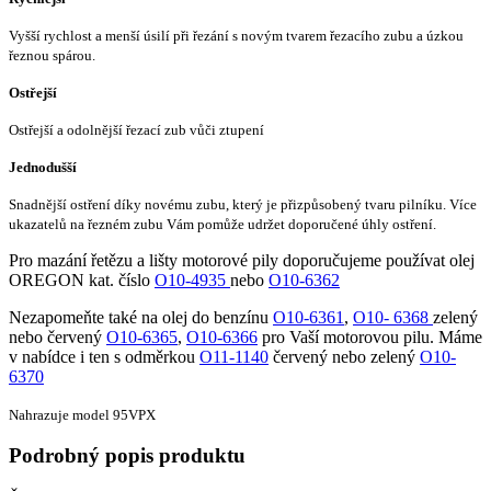
Vyšší rychlost a menší úsilí při řezání s novým tvarem
řezacího zubu a úzkou
řeznou spárou.
Ostřejší
Ostřejší a odolnější řezací zub vůči ztupení
Jednodušší
Snadnější ostření díky novému zubu, který je přizpůsobený tvaru pilníku. Více
ukazatelů na řezném zubu Vám pomůže udržet doporučené úhly ostření.
Pro mazání řetězu a lišty motorové pily doporučujeme používat olej
OREGON kat. číslo
O10-4935
nebo
O10-6362
Nezapomeňte také na olej do benzínu
O10-6361
,
O10- 6368
zelený
nebo červený
O10-6365
,
O10-6366
pro Vaší motorovou pilu. Máme
v nabídce i ten s odměrkou
O11-1140
červený nebo zelený
O10-
6370
Nahrazuje model 95VPX
Podrobný popis produktu