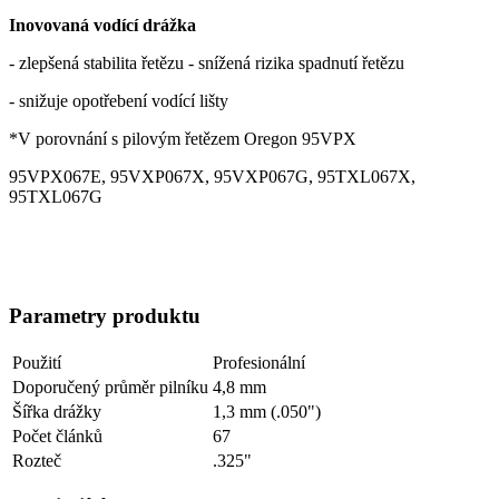
Inovovaná vodící drážka
- zlepšená stabilita řetězu - snížená rizika spadnutí řetězu
- snižuje opotřebení vodící lišty
*V porovnání s pilovým řetězem Oregon 95VPX
95VPX067E, 95VXP067X, 95VXP067G, 95TXL067X,
95TXL067G
Parametry produktu
Použití
Profesionální
Doporučený průměr pilníku
4,8 mm
Šířka drážky
1,3 mm (.050")
Počet článků
67
Rozteč
.325"