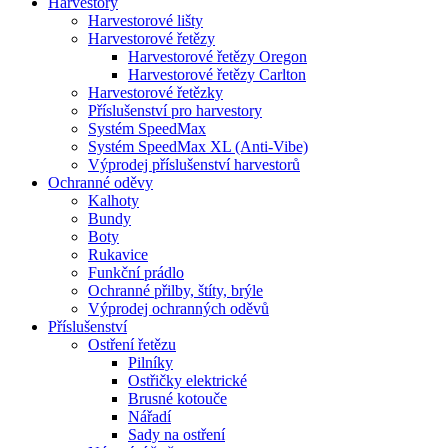
Harvestory
Harvestorové lišty
Harvestorové řetězy
Harvestorové řetězy Oregon
Harvestorové řetězy Carlton
Harvestorové řetězky
Příslušenství pro harvestory
Systém SpeedMax
Systém SpeedMax XL (Anti-Vibe)
Výprodej příslušenství harvestorů
Ochranné oděvy
Kalhoty
Bundy
Boty
Rukavice
Funkční prádlo
Ochranné přilby, štíty, brýle
Výprodej ochranných oděvů
Příslušenství
Ostření řetězu
Pilníky
Ostřičky elektrické
Brusné kotouče
Nářadí
Sady na ostření