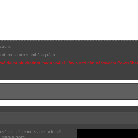
stření.
 přímo na pile v průběhu práce.
tné dokoupit vhodnou sadu vodící lišty s ostřícím nástavcem PowerShar
vé pile při práci za pár sekund!
ostření řetězu.