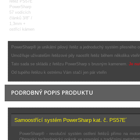
PowerSharp® je unikátní pilový řetěz a jednoduchý systém přesného o
Umožňuje uživatelům řetězové pily naostřit řetěz během několika vteřin
Tato sada se skládá z řetězu PowerSharp s brusným kamenem.
Je nu
Od tupého řetězu k ostrému Vám stačí jen pár vteřin
PODROBNÝ POPIS PRODUKTU
Samoostřící systém PowerSharp kat. č. PS57E´
PowerSharp® - revoluční systém ostření řetězů přímo na motoro
Obrovský technologický pokrok ve srovnání s tradičními metodami 