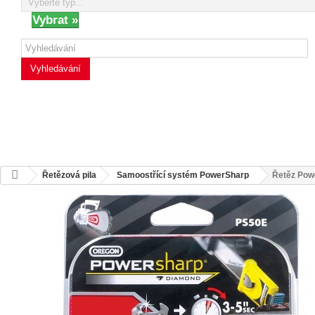
Vyhledávání
Řetězová pila
Samoostřící systém PowerSharp
Řetěz Powe