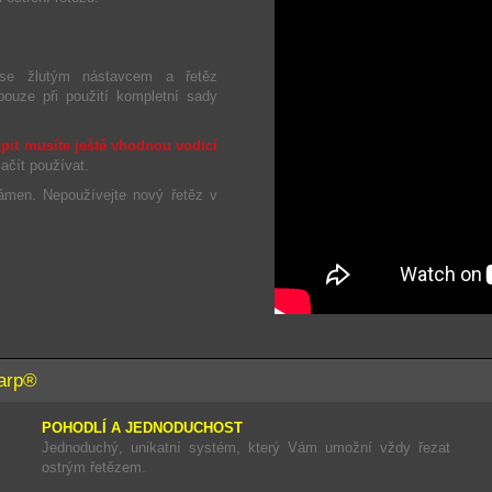
 se žlutým nástavcem a řetěz
uze při použití kompletní sady
pit musíte ještě vhodnou vodicí
ačít používat.
ámen. Nepoužívejte nový řetěz v
harp®
POHODLÍ A JEDNODUCHOST
Jednoduchý, unikatní systém, který Vám umožní vždy řezat
ostrým řetězem.