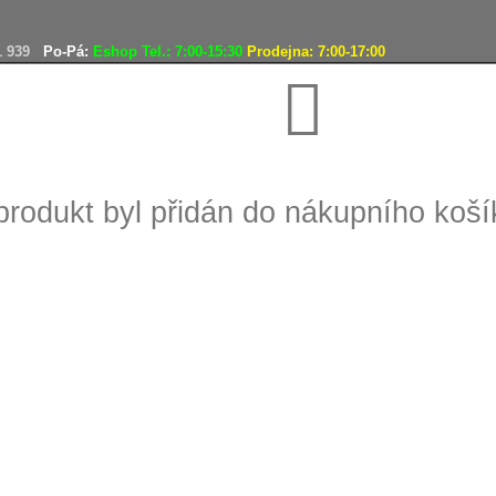
1 939
Po-Pá:
Eshop Tel.: 7:00-15:30
Prodejna: 7:00-17:00
Doprava zdarma
produkt byl přidán do nákupního koší