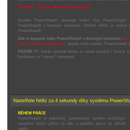
POZOR! - Tento produkt není kompletní!
Systém PowerSharp® obsahuje vodící lištu PowerSharp®
PowerSharp® s brusným kamenem. Ostření řetězu je možné po
PowerSharp®.
Zde si kupujete řetěz PowerSharp® s brusným kamenem.
Kou
lištu s ostřícím nástavcem
, abyste mohli systém PowerSharp® z
POZOR!
Při každé výměně řetězu je nutné vyměnit i brusný k
kombinaci se "starým" kamenem!
Naostřete řetěz za 4 sekundy díky systému PowerS
BĚHEM PRÁCE
PowerSharp® je jedinečný, patentovaný systém umožňující
naostření řetězu přímo na pile, v průběhu práce za několik
vteřin.