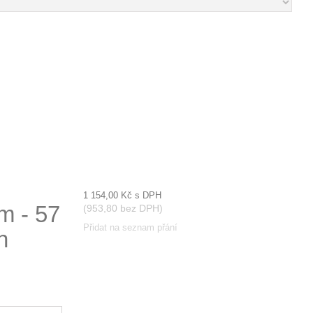
1 154,00 Kč
s DPH
m - 57
(953,80 bez DPH)
Přidat na seznam přání
n