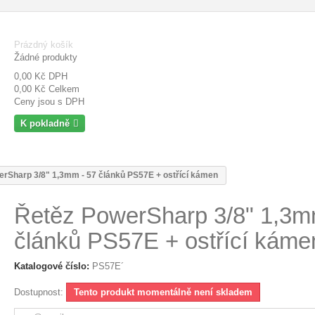
Prázdný košík
Žádné produkty
0,00 Kč
DPH
0,00 Kč
Celkem
Ceny jsou s DPH
K pokladně
rSharp 3/8" 1,3mm - 57 článků PS57E + ostřící kámen
Řetěz PowerSharp 3/8" 1,3m
článků PS57E + ostřící káme
Katalogové číslo:
PS57E´
Dostupnost:
Tento produkt momentálně není skladem