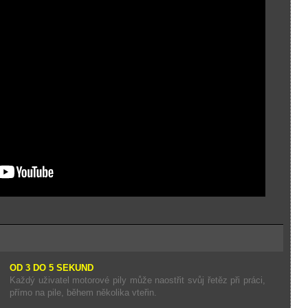
OD 3 DO 5 SEKUND
Každý uživatel motorové pily může naostřit svůj řetěz při práci,
přímo na pile, během několika vteřin.