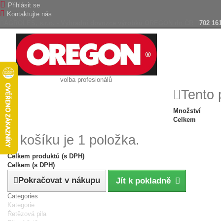
Přihlásit se
Kontaktujte nás
AGROLES, s.r.o. - Výhradní dovozce výrobků OREGON do ČR
702 16
volba profesionálů
Tento 
Množství
Celkem
V košíku je 1 položka.
Celkem produktů (s DPH)
Celkem (s DPH)
Pokračovat v nákupu
Jít k pokladně
Categories
Kategorie
Řetězová pila