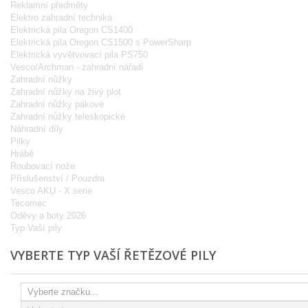
Reklamní předměty
Elektro zahradní technika
Elektrická pila Oregon CS1400
Elektrická pila Oregon CS1500 s PowerSharp
Elektrická vyvětvovací pila PS750
Vesco/Archman - zahradní nářadí
Zahradní nůžky
Zahradní nůžky na živý plot
Zahradní nůžky pákové
Zahradní nůžky teleskopické
Náhradní díly
Pilky
Hrábě
Roubovací nože
Příslušenství / Pouzdra
Vesco AKU - X serie
Tecomec
Oděvy a boty 2026
Typ Vaší pily
VYBERTE TYP VAŠÍ ŘETĚZOVÉ PILY