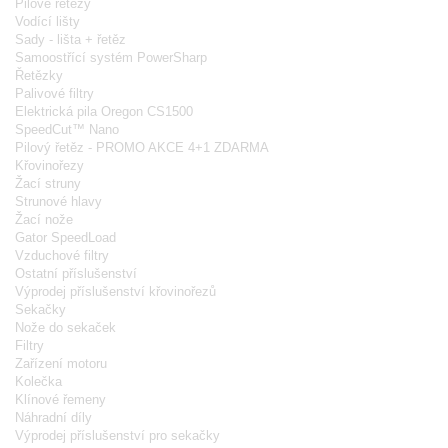
Pilové řetězy
Vodící lišty
Sady - lišta + řetěz
Samoostřící systém PowerSharp
Řetězky
Palivové filtry
Elektrická pila Oregon CS1500
SpeedCut™ Nano
Pilový řetěz - PROMO AKCE 4+1 ZDARMA
Křovinořezy
Žací struny
Strunové hlavy
Žací nože
Gator SpeedLoad
Vzduchové filtry
Ostatní příslušenství
Výprodej příslušenství křovinořezů
Sekačky
Nože do sekaček
Filtry
Zařízení motoru
Kolečka
Klínové řemeny
Náhradní díly
Výprodej příslušenství pro sekačky