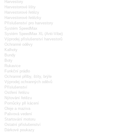
Harvestory
Harvestorové lišty
Harvestorové řetězy
Harvestorové řetězky
Příslušenství pro harvestory
Systém SpeedMax
Systém SpeedMax XL (Anti-Vibe)
Výprodej příslušenství harvestorů
Ochranné oděvy
Kalhoty
Bundy
Boty
Rukavice
Funkční prádlo
Ochranné přilby, štíty, brýle
Výprodej ochranných oděvů
Příslušenství
Ostření řetězu
Nýtování řetězu
Pomůcky při kácení
Oleje a maziva
Palivová vedení
Startování motoru
Ostatní příslušenství
Dárkové poukazy