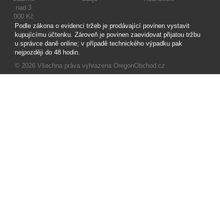
nad 3
000 Kč
Podle zákona o evidenci tržeb je prodávající povinen vystavit
kupujícímu účtenku. Zároveň je povinen zaevidovat přijatou tržbu
u správce daně online; v případě technického výpadku pak
nejpozději do 48 hodin.
© 2026
Všechna práva vyhrazena OregonObchod.cz