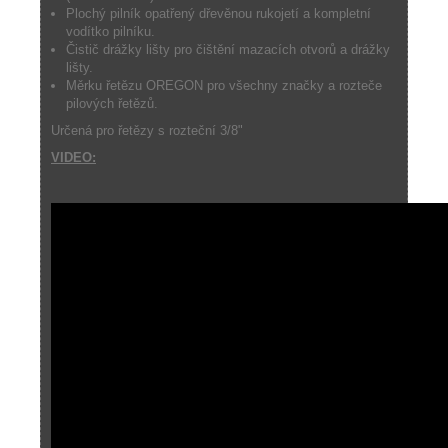
Plochý pilník opatřený dřevěnou rukojetí a kompletní
vodítko pilníku.
Čistič drážky lišty pro čištění mazacích otvorů a drážky
lišty.
Měrku řetězu OREGON pro všechny značky a rozteče
pilových řetězů.
Určená pro řetězy s rozteční 3/8"
VIDEO: