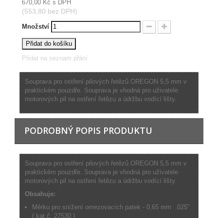
670,00 Kč
s DPH
(553,80 bez DPH)
Množství
Přidat do košíku
Přidat na seznam přání
Souprava pro ostření pilových řetězů OREGON 5,5 mm v
praktickém pouzdře. Souprava je vhodná pro uživatele
motorových pil na ostření řetězu a údržbu vodící lišty.
PODROBNÝ POPIS PRODUKTU
Souprava pro ostření pilových řetězů OREGON 5,5 mm v
praktickém pouzdře. Souprava je vhodná pro uživatele
motorových pil na ostření řetězu a údržbu vodící lišty.
Obsahuje:
Měrku pro snížení omezovacích patek - 0,65 mm .025"
( kat.č. 27530 )