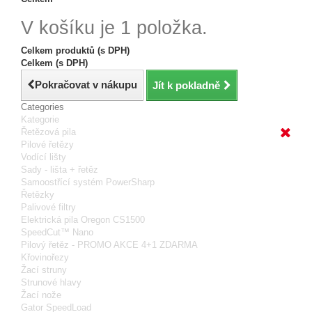
V košíku je 1 položka.
Celkem produktů (s DPH)
Celkem (s DPH)
Pokračovat v nákupu
Jít k pokladně
Categories
Kategorie
Řetězová pila
Pilové řetězy
Vodící lišty
Sady - lišta + řetěz
Samoostřící systém PowerSharp
Řetězky
Palivové filtry
Elektrická pila Oregon CS1500
SpeedCut™ Nano
Pilový řetěz - PROMO AKCE 4+1 ZDARMA
Křovinořezy
Žací struny
Strunové hlavy
Žací nože
Gator SpeedLoad