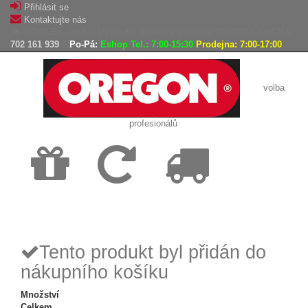
Přihlásit se
Kontaktujte nás
AGROLES, s.r.o. - Výhradní dovozce výrobků OREGON do ČR
702 161 939
Po-Pá:
Eshop Tel.: 7:00-15:30
Prodejna: 7:00-17:00
volba
profesionálů
Doprava
Vrácení
Expedice
zdarma
zboží,
zboží do
reklamace
24h
Tento produkt byl přidán do
nákupního košíku
Množství
Celkem