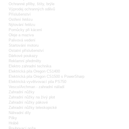
Ochranné přilby, štíty, brýle
Výprodej ochranných oděvů
Příslušenství
Ostření řetězu
Nýtování řetězu
Pomůcky při kácení
Oleje a maziva
Palivová vedení
Startování motoru
Ostatní příslušenství
Dárkové poukazy
Reklamní předměty
Elektro zahradní technika
Elektrická pila Oregon CS1400
Elektrická pila Oregon CS1500 s PowerSharp
Elektrická vyvětvovací pila PS750
Vesco/Archman - zahradní nářadí
Zahradní nůžky
Zahradní nůžky na živý plot
Zahradní nůžky pákové
Zahradní nůžky teleskopické
Náhradní díly
Pilky
Hrábě
Roubovací nože