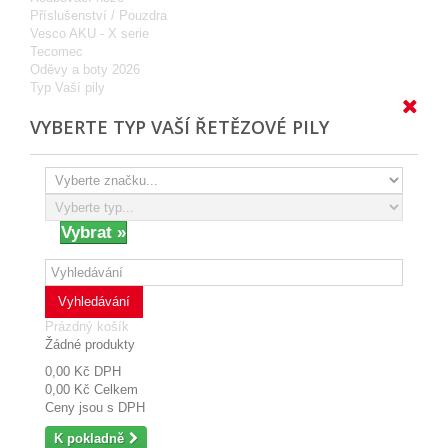
Příslušenství / Pouzdra
Vesco AKU - X serie
Tecomec
Oděvy a boty 2026
Typ Vaší pily
VYBERTE TYP VAŠÍ ŘETĚZOVÉ PILY
Vyhledávání
Prázdný košík
Žádné produkty
0,00 Kč
DPH
0,00 Kč
Celkem
Ceny jsou s DPH
K pokladně