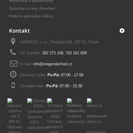
Informace o společnosti
Způsoby a ceny doručení
Historie pilového řetězu
Kontakt
AGROLES s.r.o., Pražská 446, 397 01, Písek
Tel. kontakt:
382 272 108
,
702 161 939
E-mail:
info@oregonobchod.cz
Otevírací doba:
Po-Pá:
07:00 - 17:00
Zavolejte nám:
Po-Pá:
07:00 - 15:30
Ověřeno
Garance
Ochrana
zákazníky
zbozi.cz
100%
Doprava
osobních
-
spokojenosti
zdarma
údajů
Hodnocení