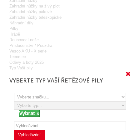
Zahradní nůžky
Zahradní nůžky na živý plot
Zahradní nůžky pákové
Zahradní nůžky teleskopické
Náhradní díly
Pilky
Hrábě
Roubovací nože
Příslušenství / Pouzdra
Vesco AKU - X serie
Tecomec
Oděvy a boty 2026
Typ Vaší pily
VYBERTE TYP VAŠÍ ŘETĚZOVÉ PILY
Vyhledávání