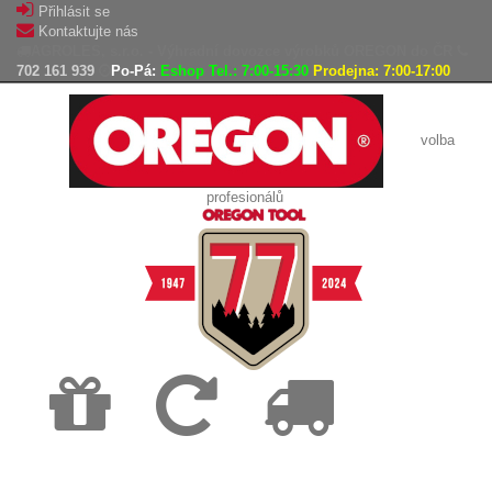
Přihlásit se
Kontaktujte nás
AGROLES, s.r.o. - Výhradní dovozce výrobků OREGON do ČR
702 161 939
Po-Pá:
Eshop Tel.: 7:00-15:30
Prodejna: 7:00-17:00
volba
profesionálů
Doprava
Vrácení
Expedice
zdarma
zboží,
zboží do