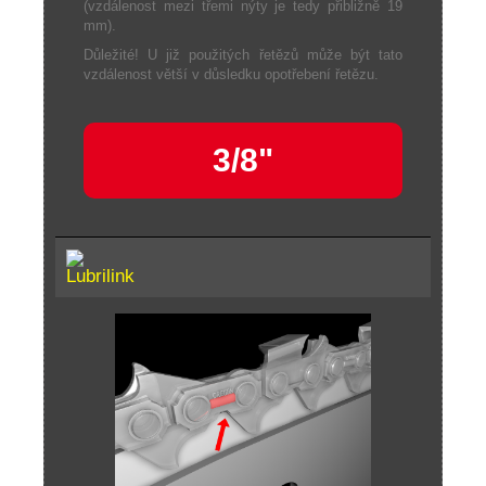
(vzdálenost mezi třemi nýty je tedy přibližně 19
mm).
Důležité! U již použitých řetězů může být tato
vzdálenost větší v důsledku opotřebení řetězu.
3/8"