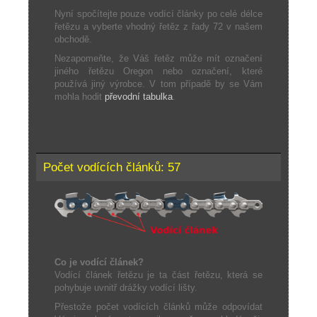
Nyní spočítejte pouze vodící články po celé délce
řetězu a vyberte vhodný řetěz z řady 72 v našem
obchodě.
Nezapomeňte, že Váš řetěz může mít označení
jiného řetězu Oregon nebo označení, které
používá jiný výrobce. V tom případě by se Vám
mohla hodit
převodní tabulka
.
Počet vodících článků: 57
Co je vodící článek?
Vodící článek řetězu je ta část řetězu, která se
pohybuje uvnitř drážky vodící lišty.
Přestože počet vodících článků může odpovídat