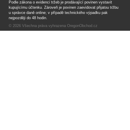
Podle zákona o evidenci tržeb je prodávající povinen vystavit
kupujícímu účtenku. Zároveň je povinen zaevidovat přijatou tržbu
u správce daně online; v případě technického výpadku pak
nejpozději do 48 hodin.
© 2026
Všechna práva vyhrazena OregonObchod.cz