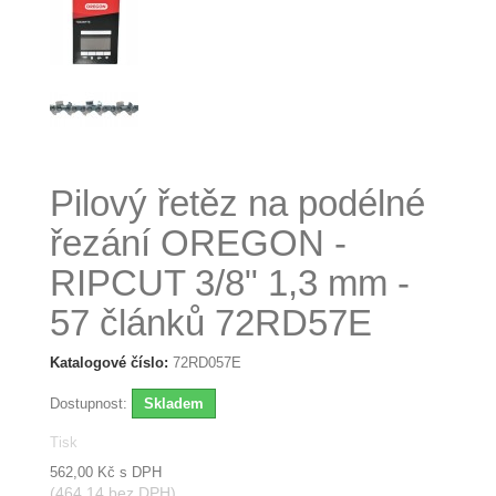
Pilový řetěz na podélné
řezání OREGON -
RIPCUT 3/8" 1,3 mm -
57 článků 72RD57E
Katalogové číslo:
72RD057E
Dostupnost:
Skladem
Tisk
562,00 Kč
s DPH
(464,14 bez DPH)