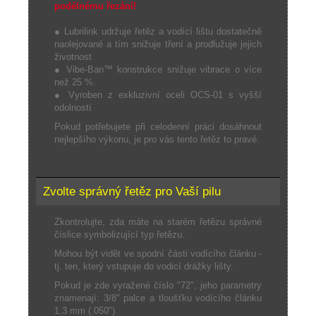
podélnému řezání!
● Lubrilink udržuje řetěz a vodící lištu dostatečně
naolejované a tím snižuje tření a prodlužuje jejich
životnost
● Vibe-Ban™ konstrukce snižuje vibrace o více
než 25 %.
● Vyroben z exkluzivní oceli OCS-01 s vyšší
odolností
Pokud potřebujete při celodenní práci dosáhnout
nejlepšího výkonu, je pro vás tento řetěz to pravé.
Zvolte správný řetěz pro Vaší pilu
Zkontrolujte, zda máte na starém řetězu správné
číslice symbolizující typ řetězu.
Mohou být vidět ve spodní části vodícího článku -
tj. ten, který vstupuje do vodicí drážky lišty.
Pokud je zde vyražené číslo "72", jeho parametry
znamenají: 3/8" palce a tloušťku vodícího článku
1,3 mm (.050").