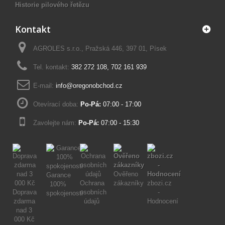
Historie pilového řetězu
Kontakt
AGROLES s.r.o., Pražská 446, 397 01, Písek
Tel. kontakt:
382 272 108
,
702 161 939
E-mail:
info@oregonobchod.cz
Otevírací doba:
Po-Pá:
07:00 - 17:00
Zavolejte nám:
Po-Pá:
07:00 - 15:30
Ověřeno
Garance
Ochrana
zákazníky
zbozi.cz
100%
Doprava
osobních
-
spokojenosti
zdarma
údajů
Hodnocení
nad 3
000 Kč