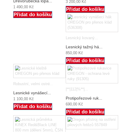
Dřevorubecká lopa...
3 200,00 Kč
1 490,00 Kč
Přidat do košíku
Přidat do košíku
Lesnický kovaný...
Lesnický tažný há...
850,00 Kč
Přidat do košíku
Robustní, velmi ostré...
|**|112|%**|...
Lesnické vynášecí...
Protipořezové ruk...
1 100,00 Kč
690,00 Kč
Přidat do košíku
Přidat do košíku