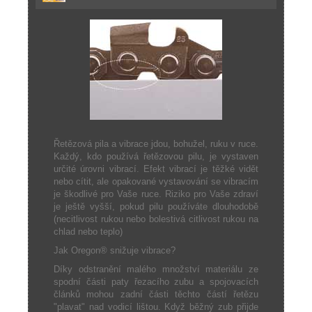
Řetězová pila a vibrace jdou, bohužel, ruku v ruce.
Každý, kdo používá řetězovou pilu, je vystaven
určité úrovni vibrací. Efekt vibrací je těžké vidět
nebo cítit, ale opakované vystavování se vibracím
je škodlivé pro Vaše ruce. Riziko pro Vaše zdraví
je ještě vyšší, pokud pilu používáte dlouhodobě
(necitlivost rukou nebo bolestivá citlivost rukou na
chlad nebo teplo)
Jak Oregon® snižuje vibrace?
Díky odstranění malého množství materiálu ze
spodní části paty řezacího zubu a spojovacích
článků mohou zadní části těchto částí řetězu
"plavat" nad vodicí lištou. Když běžný zub přijde