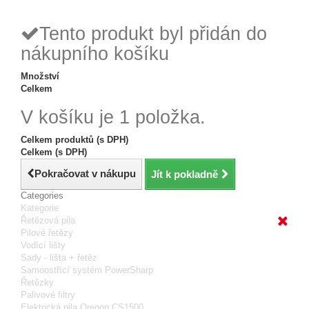
reklamace
24h
Tento produkt byl přidán do
nákupního košíku
Množství
Celkem
V košíku je 1 položka.
Celkem produktů (s DPH)
Celkem (s DPH)
Pokračovat v nákupu
Jít k pokladně
Categories
Kategorie
Řetězová pila
Pilové řetězy
Vodící lišty
Sady - lišta + řetěz
Samoostřící systém PowerSharp
Řetězky
Palivové filtry
Elektrická pila Oregon CS1500