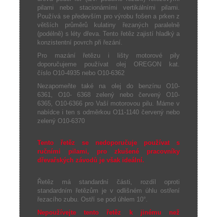
pilami nebo stacionárními vertikálními pilami.
Používá se především pro výrobu fošen a prken z
větších průměrů kulatiny řezaných paralelně
(podélně) s léty dřeva. Tento řetěz zajistí hladký a
konzistentní povrch při řezání.
Pro mazání řetězu i lišty motorové pily
doporučujeme používat olej OREGON kat.
číslo O10-4935 nebo O10-6362
Nezapomeňte také na olej do benzínu O10-
6361, O10- 6368 zelený nebo červený O10-
6365, O10-6366 pro Vaší motorovou pilu. Máme v
nabídce i ten s odměrkou O11-1140 červený nebo
zelený O10-6370
Tento řetěz se nedoporučuje používat s
ručními pilami, pro zkušené pracovníky
dřevařských závodů je však ideální.
Řetěz má standardní části, rozdíl oproti
standardním řetězům je v odlišném úhlu ostření
řezacího zubu. Ostří se pod úhlem 10°.
Nepoužívejte tento řetěz k jinému než