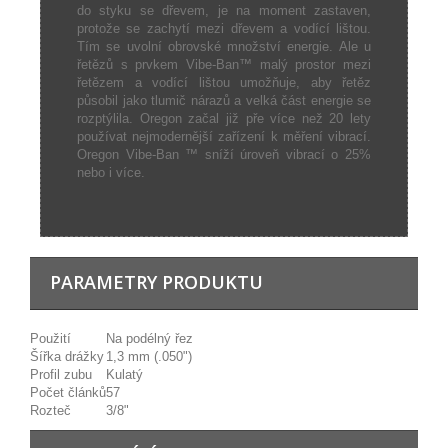
do styku se dřevem, je na moment zastaven,
protože se zachytí mezi dřevem a vodící lištou.
Tím se uvolní obrovské množství energie. Ale u
řetězů s prvkem Vibe-Ban™ malý prostor mezi
řetězem a vodící lištou umožňuje, aby řetěz
působil jako tlumič nárazů a velká část energie se
rozptýlila. Oregon začal již pře více než 20 lety
používat nejmodernější zařízení k měření vibrací.
Oregon Vibe-Ban ™ sníží úroveň vibrací o 25%
nebo i více.
PARAMETRY PRODUKTU
Použití
Na podélný řez
Šířka drážky
1,3 mm (.050")
Profil zubu
Kulatý
Počet článků
57
Rozteč
3/8"