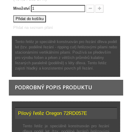
Množství
Přidat do košíku
Přidat na seznam přání
Tento řetěz je speciálně konstruován pro řezání dřeva podél
let (tzv. podélné řezání - ripping cut) řetězovými pilami nebo
stacionárními vertikálními pilami. Používá se především
pro výrobu fošen a prken z větších průměrů kulatiny
řezaných paralelně (podélně) s léty dřeva. Tento řetěz
zajistí hladký a konzistentní povrch při řezání.
PODROBNÝ POPIS PRODUKTU
Pilový řetěz Oregon 72RD057E
Tento řetěz je speciálně konstruován pro řezání
dřeva podél let (tzv. podélné řezání) řetězovými