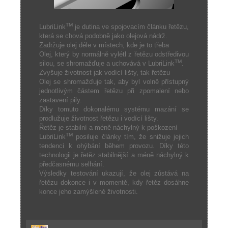
TM
LubriLink
je dutina ve spojovacím článku řetězu,
která se chová podobně jako olejová nádrž.
Zadržuje olej déle v místech, kde je to třeba
Olej, který by normálně vylétl z řetězu odstředivou
TM
silou, se shromažďuje a uchovává v LubriLink
.
Zvyšuje životnost jak vodící lišty, tak řetězu
Olej se shromažďuje tak, aby byl volně přístupný
jednotlivým částem řetězu při zpomalení nebo
zastavení pily.
Díky tomuto dokonalému systému mazání se
prodlužuje životnost řetězu i vodící lišty.
Řetěz je stabilní a méně náchylný k poškození
TM
LubriLink
posiluje články tím, že snižuje jejich
tendenci k ohýbání během provozu. Díky této
technologii je řetěz stabilnější a méně náchylný k
předčasnému selhání.
Výsledky testování ukazují, že olej zůstává na
řetězu dokonce i v momentě, kdy řetěz dosáhne
konce jeho zamýšlené životnosti.