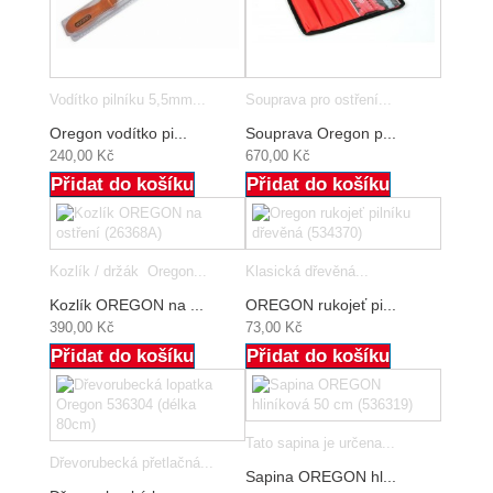
Vodítko pilníku 5,5mm...
Souprava pro ostření...
Oregon vodítko pi...
Souprava Oregon p...
240,00 Kč
670,00 Kč
Přidat do košíku
Přidat do košíku
Kozlík / držák Oregon...
Klasická dřevěná...
Kozlík OREGON na ...
OREGON rukojeť pi...
390,00 Kč
73,00 Kč
Přidat do košíku
Přidat do košíku
Tato sapina je určena...
Dřevorubecká přetlačná...
Sapina OREGON hl...