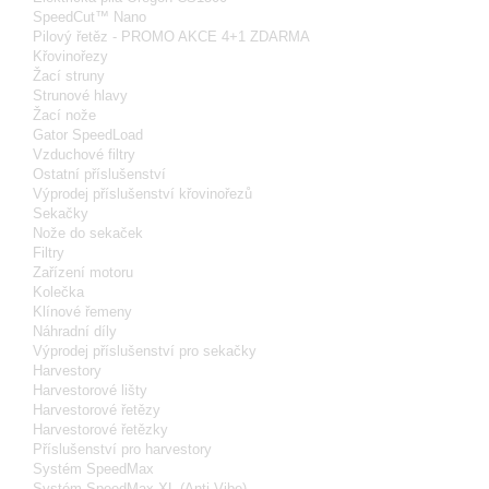
SpeedCut™ Nano
Pilový řetěz - PROMO AKCE 4+1 ZDARMA
Křovinořezy
Žací struny
Strunové hlavy
Žací nože
Gator SpeedLoad
Vzduchové filtry
Ostatní příslušenství
Výprodej příslušenství křovinořezů
Sekačky
Nože do sekaček
Filtry
Zařízení motoru
Kolečka
Klínové řemeny
Náhradní díly
Výprodej příslušenství pro sekačky
Harvestory
Harvestorové lišty
Harvestorové řetězy
Harvestorové řetězky
Příslušenství pro harvestory
Systém SpeedMax
Systém SpeedMax XL (Anti-Vibe)