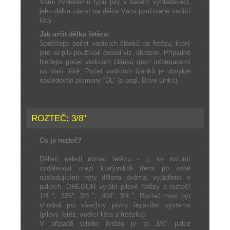
Vámi zvolenému typu pily v našem vyhledávači,
jeho délka závisí na délce Vámi používané vodící
lišty.
Jak určit délku řetězu:
Spočítejte počet vodících článků na řetězu, který
jste na pile používali dosud viz. obrázek. Případně
hledejte počet vodících článků mezi informacemi
na Vaší liště. Počet vodících článků je obvykle
následován písmeny “DL“ (z angl. Drive Links).
ROZTEČ: 3/8"
Co je rozteč?
Dělení neboli rozteč řetězu - tj. se rozumí
vzdálenost mezi kterýmikoli třemi po sobě
následujícími nýty dělena dvěma, vyjádřeno v
palcích. OREGON vyrábí pilové řetězy s roztečí
1/4 ", .325", 3/8 ", .404", 3/4 ". Rozteč musí být
shodná pro všechny prvky řezacího systému
(pilový řetěz, vodící lišta a řetězka).
V případě tohoto řetězu je to 3/8" palce