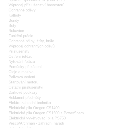
Výprodej příslušenství harvestorů
Ochranné oděvy
Kalhoty
Bundy
Boty
Rukavice
Funkční prádlo
Ochranné přilby, štíty, brýle
Výprodej ochranných oděvů
Příslušenství
Ostření řetězu
Nýtování řetězu
Pomůcky při kácení
Oleje a maziva
Palivová vedení
Startování motoru
Ostatní příslušenství
Dárkové poukazy
Reklamní předměty
Elektro zahradní technika
Elektrická pila Oregon CS1400
Elektrická pila Oregon CS1500 s PowerSharp
Elektrická vyvětvovací pila PS750
Vesco/Archman - zahradní nářadí