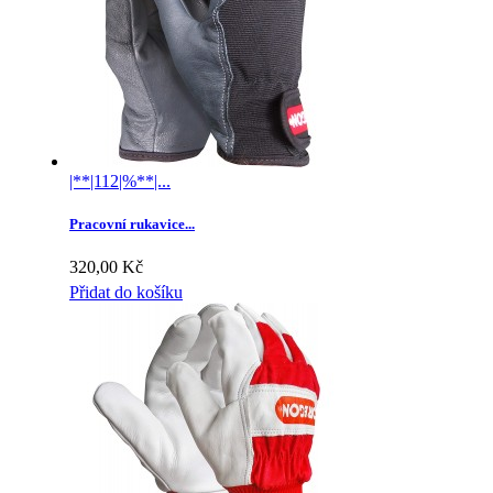
|**|112|%**|...
Pracovní rukavice...
320,00 Kč
Přidat do košíku