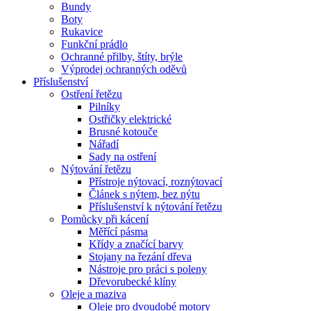
Bundy
Boty
Rukavice
Funkční prádlo
Ochranné přilby, štíty, brýle
Výprodej ochranných oděvů
Příslušenství
Ostření řetězu
Pilníky
Ostřičky elektrické
Brusné kotouče
Nářadí
Sady na ostření
Nýtování řetězu
Přístroje nýtovací, roznýtovací
Článek s nýtem, bez nýtu
Příslušenství k nýtování řetězu
Pomůcky při kácení
Měřící pásma
Křídy a značící barvy
Stojany na řezání dřeva
Nástroje pro práci s poleny
Dřevorubecké klíny
Oleje a maziva
Oleje pro dvoudobé motory