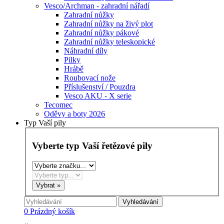
Vesco/Archman - zahradní nářadí
Zahradní nůžky
Zahradní nůžky na živý plot
Zahradní nůžky pákové
Zahradní nůžky teleskopické
Náhradní díly
Pilky
Hrábě
Roubovací nože
Příslušenství / Pouzdra
Vesco AKU - X serie
Tecomec
Oděvy a boty 2026
Typ Vaší pily
Vyberte typ Vaší řetězové pily
Vyhledávání
0
Prázdný košík