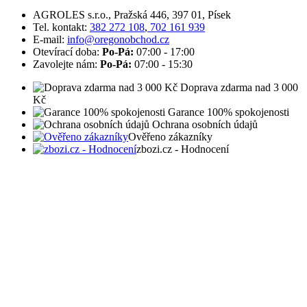
AGROLES s.r.o., Pražská 446, 397 01, Písek
Tel. kontakt:
382 272 108
,
702 161 939
E-mail:
info@oregonobchod.cz
Otevírací doba:
Po-Pá:
07:00 - 17:00
Zavolejte nám:
Po-Pá:
07:00 - 15:30
Doprava zdarma nad 3 000
Kč
Garance 100% spokojenosti
Ochrana osobních údajů
Ověřeno zákazníky
zbozi.cz - Hodnocení