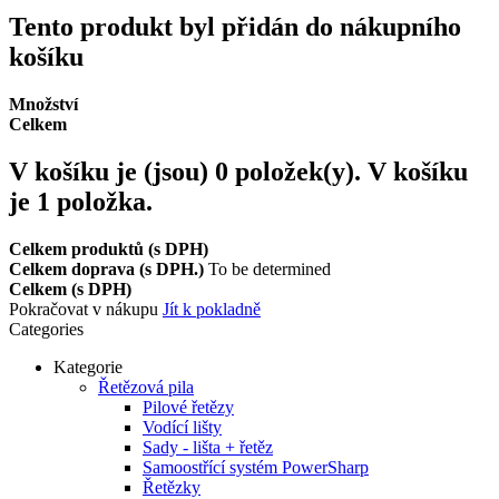
Tento produkt byl přidán do nákupního
košíku
Množství
Celkem
V košíku je (jsou)
0
položek(y).
V košíku
je 1 položka.
Celkem produktů (s DPH)
Celkem doprava (s DPH.)
To be determined
Celkem (s DPH)
Pokračovat v nákupu
Jít k pokladně
Categories
Kategorie
Řetězová pila
Pilové řetězy
Vodící lišty
Sady - lišta + řetěz
Samoostřící systém PowerSharp
Řetězky