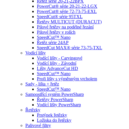
Řetěz série 20-21-22BPX
PowerCut® série 20-21-22-LGX
PowerCut® série 72-73-75-EXL
SpeedCut® série 95TXL
Řetězy MULTICUT (DURACUT)
Pilové řetězy na podélné řezání
Pilové řetězy v rolích
SpeedCut™ Nano
Řetěz série 24AP
SpeedCut MAX® série 73-75-TXL
Vodící lišty
Vodící lišty - Carvingové
Vodící lišty - Závodní
Lišty AdvanceCut HD
SpeedCut™ Nano
Profi lišty s výměnným vrcholem
Sady - lišta + řetěz
SpeedCut™ Nano
Samoostřící systém PowerSharp
Řetězy PowerSharp
Vodící lišty PowerSharp
Řetězky
Prstýnek řetězky
Ložiska do řetězky
Palivové filtry