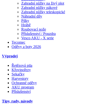
Zahradní nůžky na živý plot
Zahradní nůžky pákové
Zahradní nůžky teleskopické
Náhradní díly
Pilky
Hrábě
Roubovací nože
Příslušenství / Pouzdra
Vesco AKU - X serie
Tecomec
Oděvy a boty 2026
Výprodej
Řetězová pila
Křovinořezy
Sekačky
Harvestory
Ochranné oděvy
AKU program
Příslušenství
Tipy, rady, návody