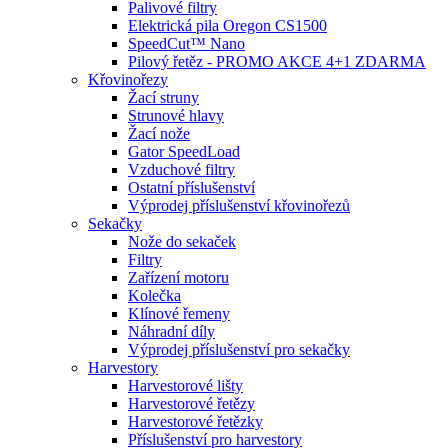
Palivové filtry
Elektrická pila Oregon CS1500
SpeedCut™ Nano
Pilový řetěz - PROMO AKCE 4+1 ZDARMA
Křovinořezy
Žací struny
Strunové hlavy
Žací nože
Gator SpeedLoad
Vzduchové filtry
Ostatní příslušenství
Výprodej příslušenství křovinořezů
Sekačky
Nože do sekaček
Filtry
Zařízení motoru
Kolečka
Klínové řemeny
Náhradní díly
Výprodej příslušenství pro sekačky
Harvestory
Harvestorové lišty
Harvestorové řetězy
Harvestorové řetězky
Příslušenství pro harvestory