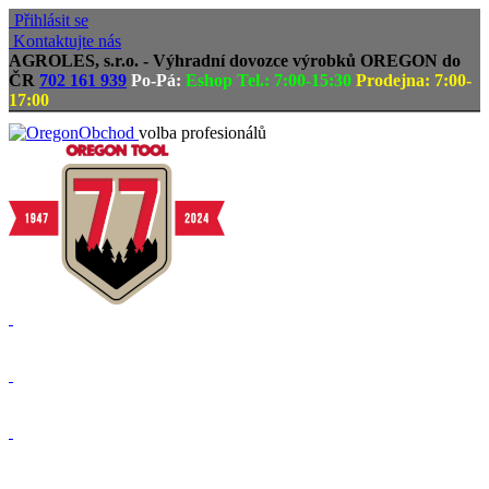
Přihlásit se
Kontaktujte nás
AGROLES, s.r.o. - Výhradní dovozce výrobků OREGON do
ČR
702 161 939
Po-Pá:
Eshop Tel.: 7:00-15:30
Prodejna: 7:00-
17:00
volba profesionálů
Doprava zdarma
Vrácení zboží, reklamace
Expedice zboží do 24h