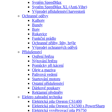
Systém SpeedMax
Systém SpeedMax XL (Anti-Vibe)
Výprodej příslušenství harvestorů
Ochranné oděvy
Kalhoty
Bundy
Boty
Rukavice
Funkční prádlo
Ochranné přilby, štíty, brýle
Výprodej ochranných oděvů
Příslušenství
Ostření řetězu
Nýtování řetězu
Pomůcky při kácení
Oleje a maziva
Palivová vedení
Startování motoru
Ostatní příslušenství
Dárkové poukazy
Reklamní předměty
Elektro zahradní technika
Elektrická pila Oregon CS1400
Elektrická pila Oregon CS1500 s PowerSharp
Elektrická vyvětvovací pila PS750