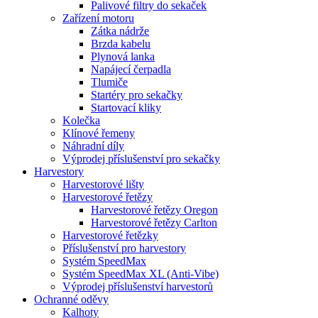
Palivové filtry do sekaček
Zařízení motoru
Zátka nádrže
Brzda kabelu
Plynová lanka
Napájecí čerpadla
Tlumiče
Startéry pro sekačky
Startovací kliky
Kolečka
Klínové řemeny
Náhradní díly
Výprodej příslušenství pro sekačky
Harvestory
Harvestorové lišty
Harvestorové řetězy
Harvestorové řetězy Oregon
Harvestorové řetězy Carlton
Harvestorové řetězky
Příslušenství pro harvestory
Systém SpeedMax
Systém SpeedMax XL (Anti-Vibe)
Výprodej příslušenství harvestorů
Ochranné oděvy
Kalhoty