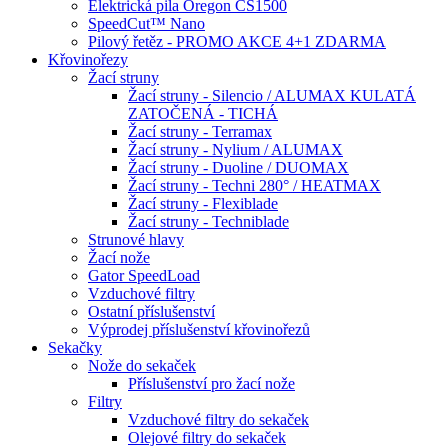
Elektrická pila Oregon CS1500
SpeedCut™ Nano
Pilový řetěz - PROMO AKCE 4+1 ZDARMA
Křovinořezy
Žací struny
Žací struny - Silencio / ALUMAX KULATÁ
ZATOČENÁ - TICHÁ
Žací struny - Terramax
Žací struny - Nylium / ALUMAX
Žací struny - Duoline / DUOMAX
Žací struny - Techni 280° / HEATMAX
Žací struny - Flexiblade
Žací struny - Techniblade
Strunové hlavy
Žací nože
Gator SpeedLoad
Vzduchové filtry
Ostatní příslušenství
Výprodej příslušenství křovinořezů
Sekačky
Nože do sekaček
Příslušenství pro žací nože
Filtry
Vzduchové filtry do sekaček
Olejové filtry do sekaček