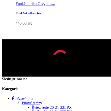
Funkční triko Oregon s...
Funkční triko Ore...
440,00 Kč
Odběr novinek
OK
Facebook
YouTube
Instagram
Sledujte nás na
Kategorie
Řetězová pila
Pilové řetězy
Řetěz série 20-21-22LPX