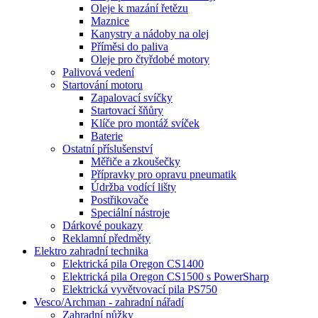
Oleje k mazání řetězu
Maznice
Kanystry a nádoby na olej
Příměsi do paliva
Oleje pro čtyřdobé motory
Palivová vedení
Startování motoru
Zapalovací svíčky
Startovací šňůry
Klíče pro montáž svíček
Baterie
Ostatní příslušenství
Měřiče a zkoušečky
Přípravky pro opravu pneumatik
Údržba vodící lišty
Postřikovače
Speciální nástroje
Dárkové poukazy
Reklamní předměty
Elektro zahradní technika
Elektrická pila Oregon CS1400
Elektrická pila Oregon CS1500 s PowerSharp
Elektrická vyvětvovací pila PS750
Vesco/Archman - zahradní nářadí
Zahradní nůžky