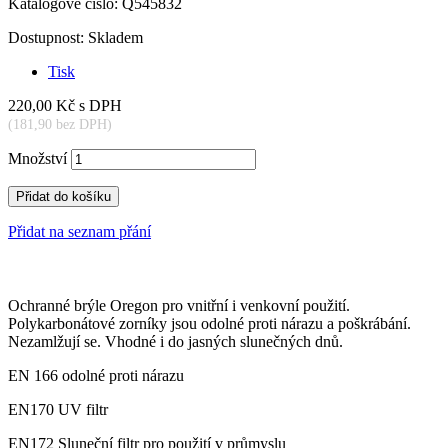
Katalogové číslo:
Q545832
Dostupnost:
Skladem
Tisk
220,00 Kč
s DPH
(181,90 bez DPH)
Množství
Přidat do košíku
Přidat na seznam přání
Ochranné brýle Oregon pro vnitřní i venkovní použití.
Polykarbonátové zorníky jsou odolné proti nárazu a poškrábání.
Nezamlžují se. Vhodné i do jasných slunečných dnů.
EN 166 odolné proti nárazu
EN170 UV filtr
EN172 Sluneční filtr pro použití v průmyslu