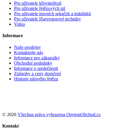
Pro uživatele křovinořezů
Pro uživatele řetězových pil
Pro uživatele travních sekaček a traktůrků
Pro uživatele Harvestorové techniky
Videa
Informace
Naše prodejny
Kontaktujte nás
Informace pro zákazníky
Obchodní podmínky
Informace o společnosti
Způsoby a ceny doručení
Historie pilového řetězu
Podle zákona o evidenci tržeb je prodávající povinen vystavit
kupujícímu účtenku. Zároveň je povinen zaevidovat přijatou tržbu u
správce daně online; v případě technického výpadku pak nejpozději
do 48 hodin.
© 2026
Všechna práva vyhrazena OregonObchod.cz
Kontakt