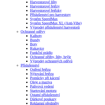
Harvestorové lišty
Harvestorové řetězy
Harvestorové řetězky
Příslušenství pro harvestory
Systém SpeedMax
Systém SpeedMax XL (Anti-Vibe)
Výprodej příslušenství harvestorů
Ochranné oděvy
Kalhoty
Bundy
Boty
Rukavice
Funkční prádlo
Ochranné přilby, štíty, brýle
Výprodej ochranných oděvů
Příslušenství
Ostření řetězu
Nýtování řetězu
Pomůcky při kácení
Oleje a maziva
Palivová vedení
Startování motoru
Ostatní příslušenství
Dárkové poukazy
Reklamní předměty