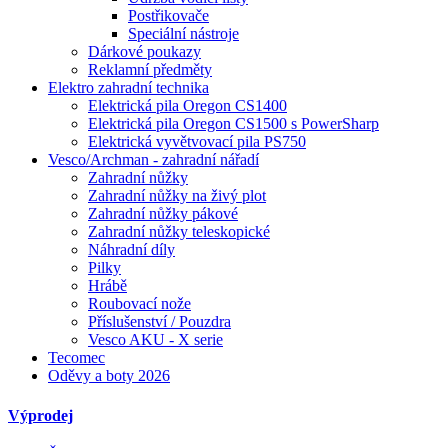
Postřikovače
Speciální nástroje
Dárkové poukazy
Reklamní předměty
Elektro zahradní technika
Elektrická pila Oregon CS1400
Elektrická pila Oregon CS1500 s PowerSharp
Elektrická vyvětvovací pila PS750
Vesco/Archman - zahradní nářadí
Zahradní nůžky
Zahradní nůžky na živý plot
Zahradní nůžky pákové
Zahradní nůžky teleskopické
Náhradní díly
Pilky
Hrábě
Roubovací nože
Příslušenství / Pouzdra
Vesco AKU - X serie
Tecomec
Oděvy a boty 2026
Výprodej