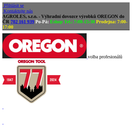
Přihlásit se
Kontaktujte nás
AGROLES, s.r.o. - Výhradní dovozce výrobků OREGON do
ČR
702 161 939
Po-Pá:
Eshop Tel.: 7:00-15:30
Prodejna: 7:00-
17:00
volba profesionálů
Doprava zdarma