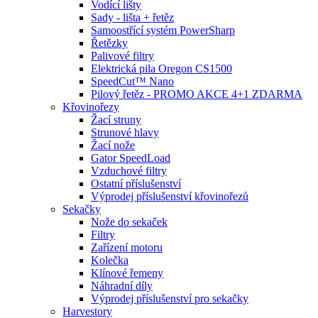
Vodící lišty
Sady - lišta + řetěz
Samoostřící systém PowerSharp
Řetězky
Palivové filtry
Elektrická pila Oregon CS1500
SpeedCut™ Nano
Pilový řetěz - PROMO AKCE 4+1 ZDARMA
Křovinořezy
Žací struny
Strunové hlavy
Žací nože
Gator SpeedLoad
Vzduchové filtry
Ostatní příslušenství
Výprodej příslušenství křovinořezů
Sekačky
Nože do sekaček
Filtry
Zařízení motoru
Kolečka
Klínové řemeny
Náhradní díly
Výprodej příslušenství pro sekačky
Harvestory