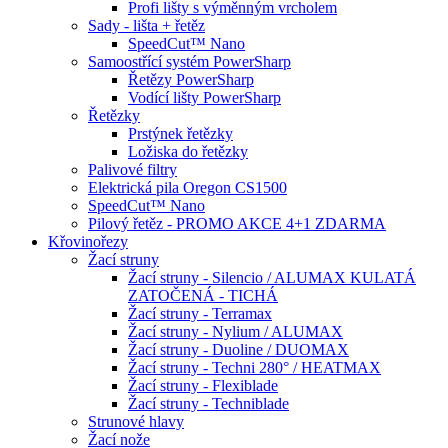
Profi lišty s výměnným vrcholem
Sady - lišta + řetěz
SpeedCut™ Nano
Samoostřící systém PowerSharp
Řetězy PowerSharp
Vodící lišty PowerSharp
Řetězky
Prstýnek řetězky
Ložiska do řetězky
Palivové filtry
Elektrická pila Oregon CS1500
SpeedCut™ Nano
Pilový řetěz - PROMO AKCE 4+1 ZDARMA
Křovinořezy
Žací struny
Žací struny - Silencio / ALUMAX KULATÁ
ZATOČENÁ - TICHÁ
Žací struny - Terramax
Žací struny - Nylium / ALUMAX
Žací struny - Duoline / DUOMAX
Žací struny - Techni 280° / HEATMAX
Žací struny - Flexiblade
Žací struny - Techniblade
Strunové hlavy
Žací nože