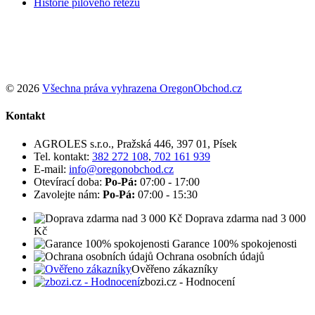
Historie pilového řetězu
Podle zákona o evidenci tržeb je prodávající povinen vystavit
kupujícímu účtenku. Zároveň je povinen zaevidovat přijatou tržbu u
správce daně online; v případě technického výpadku pak nejpozději
do 48 hodin.
© 2026
Všechna práva vyhrazena OregonObchod.cz
Kontakt
AGROLES s.r.o., Pražská 446, 397 01, Písek
Tel. kontakt:
382 272 108
,
702 161 939
E-mail:
info@oregonobchod.cz
Otevírací doba:
Po-Pá:
07:00 - 17:00
Zavolejte nám:
Po-Pá:
07:00 - 15:30
Doprava zdarma nad 3 000
Kč
Garance 100% spokojenosti
Ochrana osobních údajů
Ověřeno zákazníky
zbozi.cz - Hodnocení