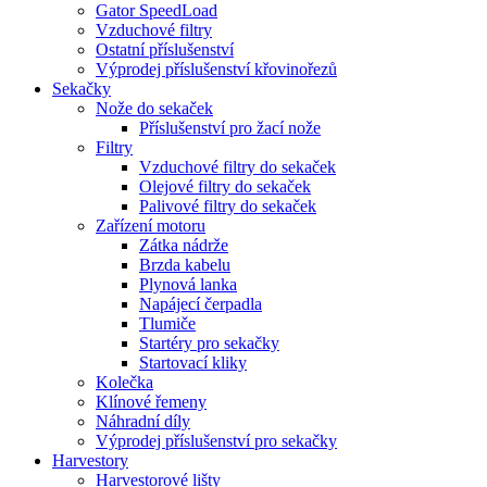
Gator SpeedLoad
Vzduchové filtry
Ostatní příslušenství
Výprodej příslušenství křovinořezů
Sekačky
Nože do sekaček
Příslušenství pro žací nože
Filtry
Vzduchové filtry do sekaček
Olejové filtry do sekaček
Palivové filtry do sekaček
Zařízení motoru
Zátka nádrže
Brzda kabelu
Plynová lanka
Napájecí čerpadla
Tlumiče
Startéry pro sekačky
Startovací kliky
Kolečka
Klínové řemeny
Náhradní díly
Výprodej příslušenství pro sekačky
Harvestory
Harvestorové lišty