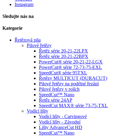
Instagram
Sledujte nás na
Kategorie
Řetězová pila
Pilové řetězy
Řetěz série 20-21-22LPX
Řetěz série 20-21-22BPX
PowerCut® série 20-21-22-LGX
PowerCut® série 72-73-75-EXL
SpeedCut® série 95TXL
Řetězy MULTICUT (DURACUT)
Pilové řetězy na podélné řezání
Pilové řetězy v rolích
SpeedCut™ Nano
Řetěz série 24AP
SpeedCut MAX® série 73-75-TXL
Vodící lišty
Vodící lišty - Carvingové
Vodící lišty - Závodní
Lišty AdvanceCut HD
SpeedCut™ Nano