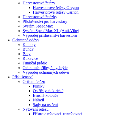
Harvestorové řetězy
Harvestorové řetězy Oregon
Harvestorové řetězy Carlton
Harvestorové řetězky
Příslušenství pro harvestory
Systém SpeedMax
Systém SpeedMax XL (Anti-Vibe)
Výprodej příslušenství harvestorů
Ochranné oděvy
Kalhoty
Bundy
Boty
Rukavice
Funkční prádlo
Ochranné přilby, štíty, brýle
Výprodej ochranných oděvů
Příslušenství
Ostření řetězu
Pilníky
Ostřičky elektrické
Brusné kotouče
Nářadí
Sady na ostření
Nýtování řetězu
Přístroje nýtovací, roznýtovací