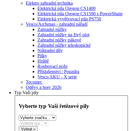
Elektro zahradní technika
Elektrická pila Oregon CS1400
Elektrická pila Oregon CS1500 s PowerSharp
Elektrická vyvětvovací pila PS750
Vesco/Archman - zahradní nářadí
Zahradní nůžky
Zahradní nůžky na živý plot
Zahradní nůžky pákové
Zahradní nůžky teleskopické
Náhradní díly
Pilky
Hrábě
Roubovací nože
Příslušenství / Pouzdra
Vesco AKU - X serie
Tecomec
Oděvy a boty 2026
Typ Vaší pily
Vyberte typ Vaší řetězové pily