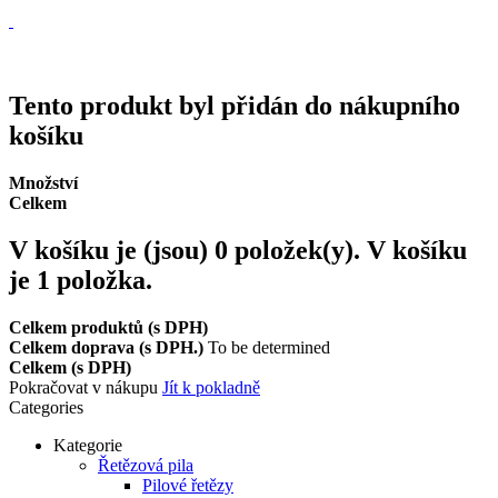
Vrácení zboží, reklamace
Expedice zboží do 24h
Tento produkt byl přidán do nákupního
košíku
Množství
Celkem
V košíku je (jsou)
0
položek(y).
V košíku
je 1 položka.
Celkem produktů (s DPH)
Celkem doprava (s DPH.)
To be determined
Celkem (s DPH)
Pokračovat v nákupu
Jít k pokladně
Categories
Kategorie
Řetězová pila
Pilové řetězy