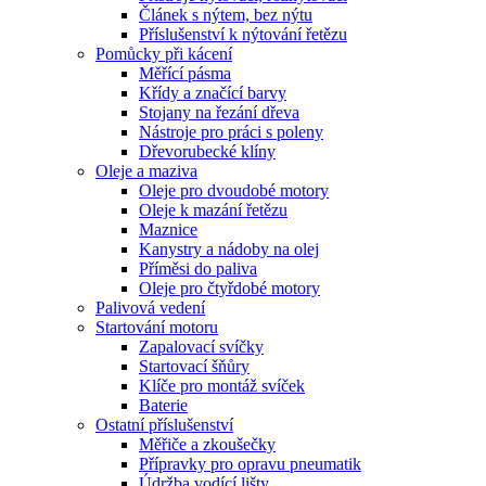
Článek s nýtem, bez nýtu
Příslušenství k nýtování řetězu
Pomůcky při kácení
Měřící pásma
Křídy a značící barvy
Stojany na řezání dřeva
Nástroje pro práci s poleny
Dřevorubecké klíny
Oleje a maziva
Oleje pro dvoudobé motory
Oleje k mazání řetězu
Maznice
Kanystry a nádoby na olej
Příměsi do paliva
Oleje pro čtyřdobé motory
Palivová vedení
Startování motoru
Zapalovací svíčky
Startovací šňůry
Klíče pro montáž svíček
Baterie
Ostatní příslušenství
Měřiče a zkoušečky
Přípravky pro opravu pneumatik
Údržba vodící lišty