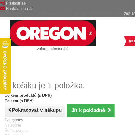
Přihlásit se
Kontaktujte nás
AGROLES, s.r.o. - Výhradní dovozce výrobků OREGON do ČR
702 1
volba profesionálů
V košíku je 1 položka.
Celkem produktů (s DPH)
Celkem (s DPH)
Pokračovat v nákupu
Jít k pokladně
Categories
Kategorie
Řetězová pila