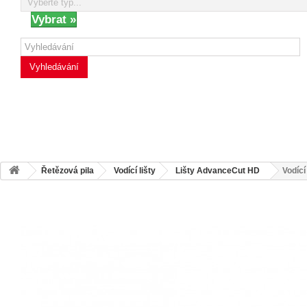
Vyhledávání
Řetězová pila
Vodící lišty
Lišty AdvanceCut HD
Vodíc