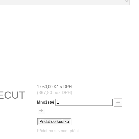
1 050,00 Kč
s DPH
CECUT
(867,80 bez DPH)
Množství
Přidat do košíku
Přidat na seznam přání