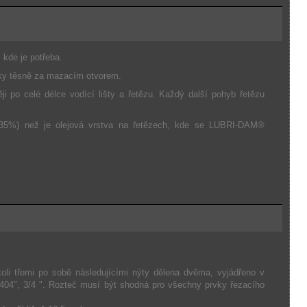
kde je potřeba.
žky těsně za mazacím otvorem.
ji po celé délce vodící lišty a řetězu. Každý další pohyb řetězu
o 135%) než je olejová vrstva na řetězech, kde se LUBRI-DAM®
ikoli třemi po sobě následujícími nýty dělena dvěma, vyjádřeno v
 .404", 3/4 ". Rozteč musí být shodná pro všechny prvky řezacího