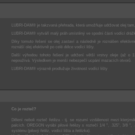
LUBRI-DAM® je takzvaná přehrada, která umožňuje udržovat olej tam, 
LUBRI-DAM® vytváří malý práh umístěný ve spodní části vodící drá
Díky tomuto řešení se olej zastaví a následně je roznášen efektivně
roznáší olej efektivně po celé délce vodící lišty.
Další výhodou tohoto řešení je udržení větší vrstvy oleje (až 
nepoužívá. Výsledkem je menší nebezpečí ucpání mazacích otvorů.
LUBRI-DAM® výrazně prodlužuje životnost vodící lišty
Co je rozteč?
Dělení neboli rozteč řetězu - tj. se rozumí vzdálenost mezi kterým
palcích. OREGON vyrábí pilové řetězy s roztečí 1/4 ", .325", 3/8 ",
systému (pilový řetěz, vodící lišta a řetězka).