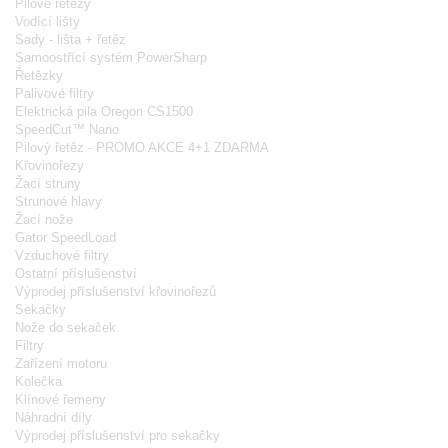
Pilové řetězy
Vodící lišty
Sady - lišta + řetěz
Samoostřící systém PowerSharp
Řetězky
Palivové filtry
Elektrická pila Oregon CS1500
SpeedCut™ Nano
Pilový řetěz - PROMO AKCE 4+1 ZDARMA
Křovinořezy
Žací struny
Strunové hlavy
Žací nože
Gator SpeedLoad
Vzduchové filtry
Ostatní příslušenství
Výprodej příslušenství křovinořezů
Sekačky
Nože do sekaček
Filtry
Zařízení motoru
Kolečka
Klínové řemeny
Náhradní díly
Výprodej příslušenství pro sekačky