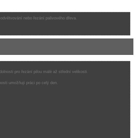
, odvětvování nebo řezání palivového dřeva.
lnosti pro řezání pilou malé až střední velikosti.
nosti umožňují práci po celý den.