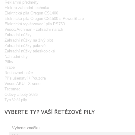
Reklamní předměty
Elektro zahradní technika
Elektrická pila Oregon CS1400
Elektrická pila Oregon CS1500 s PowerSharp
Elektrická vyvětvovací pila PS750
Vesco/Archman - zahradní nářadí
Zahradní nůžky
Zahradní nůžky na živý plot
Zahradní nůžky pákové
Zahradní nůžky teleskopické
Náhradní díly
Pilky
Hrábě
Roubovací nože
Příslušenství / Pouzdra
Vesco AKU - X serie
Tecomec
Oděvy a boty 2026
Typ Vaší pily
VYBERTE TYP VAŠÍ ŘETĚZOVÉ PILY