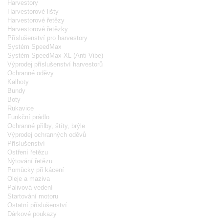
Harvestory
Harvestorové lišty
Harvestorové řetězy
Harvestorové řetězky
Příslušenství pro harvestory
Systém SpeedMax
Systém SpeedMax XL (Anti-Vibe)
Výprodej příslušenství harvestorů
Ochranné oděvy
Kalhoty
Bundy
Boty
Rukavice
Funkční prádlo
Ochranné přilby, štíty, brýle
Výprodej ochranných oděvů
Příslušenství
Ostření řetězu
Nýtování řetězu
Pomůcky při kácení
Oleje a maziva
Palivová vedení
Startování motoru
Ostatní příslušenství
Dárkové poukazy