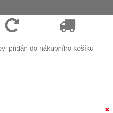
Vrácení zboží, reklamace
Expedice zboží do 24h
byl přidán do nákupního košíku