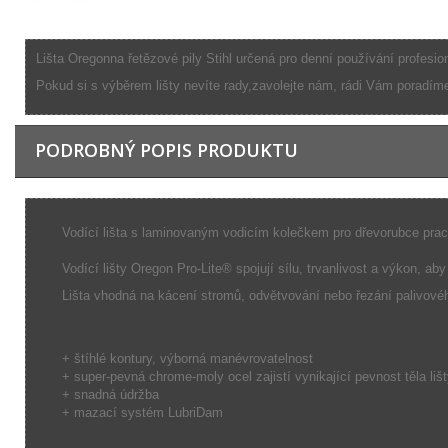
Lišta Oregonna řetězové pily Stihl určená pro denní používání profesi
Pokud si s výběrem lišty nevíte rady,zavolejte nám, rádi Vám poradím
PODROBNÝ POPIS PRODUKTU
Vodící lišta s laminovaným vodicím kolečkem pro dřevorubce pracují
Vodící lišty Oregon Pro-Lite® spojují sílu, trvanlivost a výkon, 
Lišta vhodná na kácení stromů, odvětvování nebo řezání palivové
+ štíhlé kontury, výborná manévrovatelnost
+ super-pevná chrome-moly ocel zajistí vynikající pevnost těla lišt
+ snadná údržba
+ mazací systém LubriDam