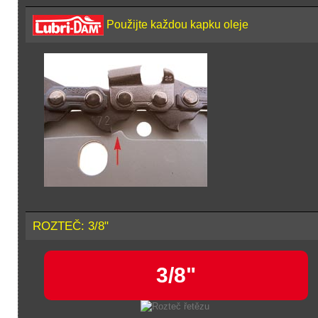
Použijte každou kapku oleje
ROZTEČ: 3/8"
3/8"