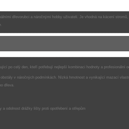
onálními dřevorubci a náročnými hobby uživateli. Je vhodná na kácení stromů
e.
cí po celý den, kteří potřebují nejlepší kombinaci hodnoty a profesionální odo
aby obstály v náročných podmínkách. Nízká hmotnost a vynikající mazací vlast
ho dřeva.
y a odolnost drážky lišty proti opotřebení a otřepům