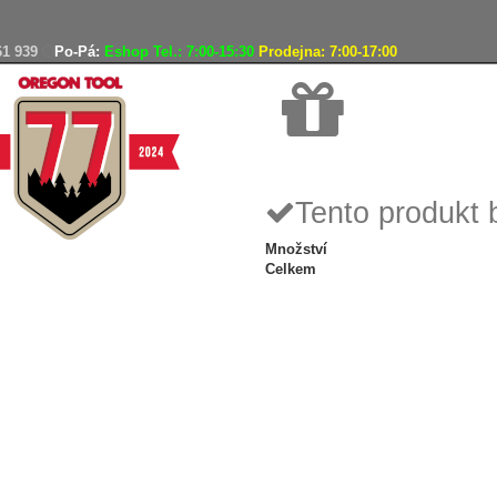
61 939
Po-Pá:
Eshop Tel.: 7:00-15:30
Prodejna: 7:00-17:00
Doprava zdarma
Tento produkt 
Množství
Celkem