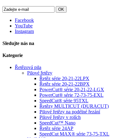
OK
Facebook
YouTube
Instagram
Sledujte nás na
Kategorie
Řetězová pila
Pilové řetězy
Řetěz série 20-21-22LPX
Řetěz série 20-21-22BPX
PowerCut® série 20-21-22-LGX
PowerCut® série 72-73-75-EXL
SpeedCut® série 95TXL
Řetězy MULTICUT (DURACUT)
Pilové řetězy na podélné řezání
Pilové řetězy v rolích
SpeedCut™ Nano
Řetěz série 24AP
SpeedCut MAX® série 73-75-TXL