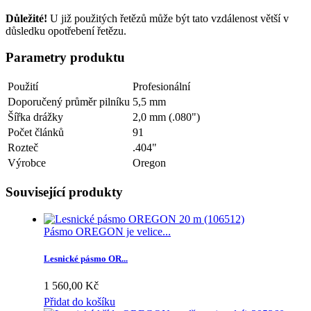
Důležité!
U již použitých řetězů může být tato vzdálenost větší v
důsledku opotřebení řetězu.
Parametry produktu
Použití
Profesionální
Doporučený průměr pilníku
5,5 mm
Šířka drážky
2,0 mm (.080")
Počet článků
91
Rozteč
.404"
Výrobce
Oregon
Související produkty
Pásmo OREGON je velice...
Lesnické pásmo OR...
1 560,00 Kč
Přidat do košíku