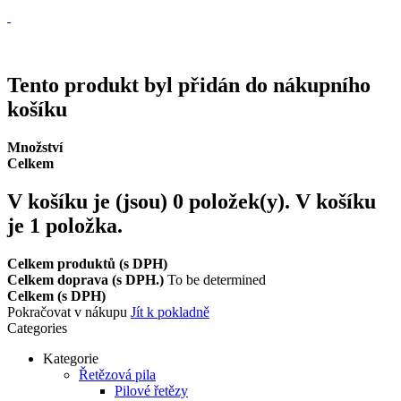
Vrácení zboží, reklamace
Expedice zboží do 24h
Tento produkt byl přidán do nákupního
košíku
Množství
Celkem
V košíku je (jsou)
0
položek(y).
V košíku
je 1 položka.
Celkem produktů (s DPH)
Celkem doprava (s DPH.)
To be determined
Celkem (s DPH)
Pokračovat v nákupu
Jít k pokladně
Categories
Kategorie
Řetězová pila
Pilové řetězy