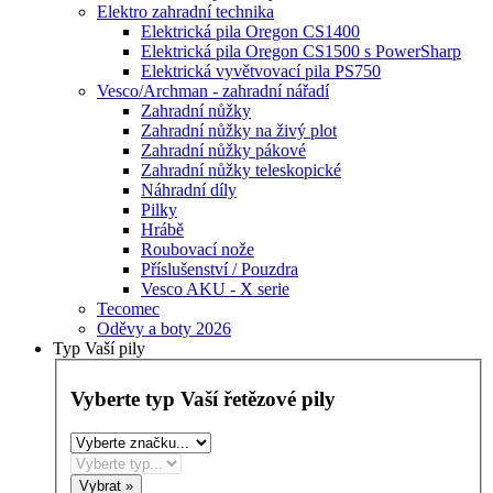
Elektro zahradní technika
Elektrická pila Oregon CS1400
Elektrická pila Oregon CS1500 s PowerSharp
Elektrická vyvětvovací pila PS750
Vesco/Archman - zahradní nářadí
Zahradní nůžky
Zahradní nůžky na živý plot
Zahradní nůžky pákové
Zahradní nůžky teleskopické
Náhradní díly
Pilky
Hrábě
Roubovací nože
Příslušenství / Pouzdra
Vesco AKU - X serie
Tecomec
Oděvy a boty 2026
Typ Vaší pily
Vyberte typ Vaší řetězové pily