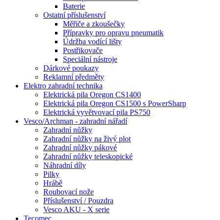
Baterie
Ostatní příslušenství
Měřiče a zkoušečky
Přípravky pro opravu pneumatik
Údržba vodící lišty
Postřikovače
Speciální nástroje
Dárkové poukazy
Reklamní předměty
Elektro zahradní technika
Elektrická pila Oregon CS1400
Elektrická pila Oregon CS1500 s PowerSharp
Elektrická vyvětvovací pila PS750
Vesco/Archman - zahradní nářadí
Zahradní nůžky
Zahradní nůžky na živý plot
Zahradní nůžky pákové
Zahradní nůžky teleskopické
Náhradní díly
Pilky
Hrábě
Roubovací nože
Příslušenství / Pouzdra
Vesco AKU - X serie
Tecomec