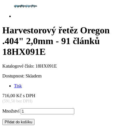
Harvestorový řetěz Oregon
.404" 2,0mm - 91 článků
18HX091E
Katalogové číslo:
18HX091E
Dostupnost:
Skladem
Tisk
716,00 Kč
s DPH
(591,50 bez DPH)
Množství
Přidat do košíku