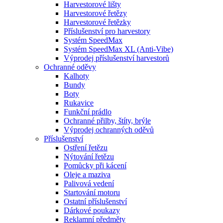
Harvestorové lišty
Harvestorové řetězy
Harvestorové řetězky
Příslušenství pro harvestory
Systém SpeedMax
Systém SpeedMax XL (Anti-Vibe)
Výprodej příslušenství harvestorů
Ochranné oděvy
Kalhoty
Bundy
Boty
Rukavice
Funkční prádlo
Ochranné přilby, štíty, brýle
Výprodej ochranných oděvů
Příslušenství
Ostření řetězu
Nýtování řetězu
Pomůcky při kácení
Oleje a maziva
Palivová vedení
Startování motoru
Ostatní příslušenství
Dárkové poukazy
Reklamní předměty