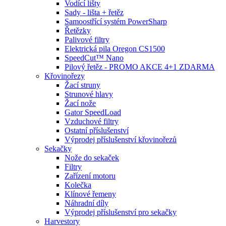
Vodící lišty
Sady - lišta + řetěz
Samoostřící systém PowerSharp
Řetězky
Palivové filtry
Elektrická pila Oregon CS1500
SpeedCut™ Nano
Pilový řetěz - PROMO AKCE 4+1 ZDARMA
Křovinořezy
Žací struny
Strunové hlavy
Žací nože
Gator SpeedLoad
Vzduchové filtry
Ostatní příslušenství
Výprodej příslušenství křovinořezů
Sekačky
Nože do sekaček
Filtry
Zařízení motoru
Kolečka
Klínové řemeny
Náhradní díly
Výprodej příslušenství pro sekačky
Harvestory