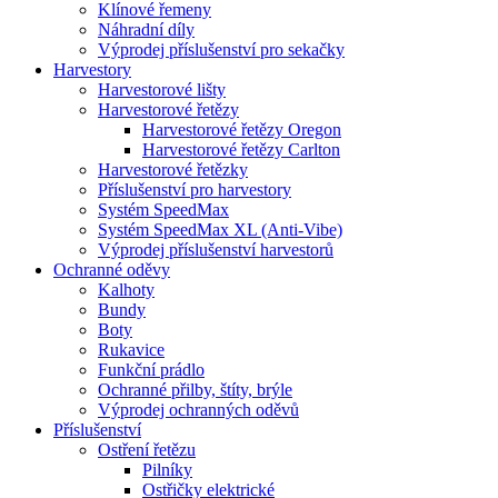
Klínové řemeny
Náhradní díly
Výprodej příslušenství pro sekačky
Harvestory
Harvestorové lišty
Harvestorové řetězy
Harvestorové řetězy Oregon
Harvestorové řetězy Carlton
Harvestorové řetězky
Příslušenství pro harvestory
Systém SpeedMax
Systém SpeedMax XL (Anti-Vibe)
Výprodej příslušenství harvestorů
Ochranné oděvy
Kalhoty
Bundy
Boty
Rukavice
Funkční prádlo
Ochranné přilby, štíty, brýle
Výprodej ochranných oděvů
Příslušenství
Ostření řetězu
Pilníky
Ostřičky elektrické