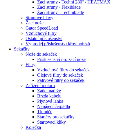
Žací struny - Techni 280° / HEATMAX
Žací struny - Flexiblade
Žací struny - Techniblade
Strunové hlavy
Žací nože
Gator SpeedLoad
Vzduchové filtry
Ostatní příslušenství
Výprodej příslušenství křovinořezů
Sekačky
Nože do sekaček
Příslušenství pro žací nože
Filtry
Vzduchové filtry do sekaček
Olejové filtry do sekaček
Palivové filtry do sekaček
Zařízení motoru
Zátka nádrže
Brzda kabelu
Plynová lanka
Napájecí čerpadla
Tlumiče
Startéry pro sekačky
Startovací kliky
Kolečka