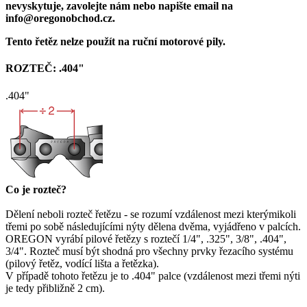
nevyskytuje, zavolejte nám nebo napište email na
info@oregonobchod.cz.
Tento řetěz nelze použít na ruční motorové pily.
ROZTEČ: .404"
.404"
Co je rozteč?
Dělení neboli rozteč řetězu - se rozumí vzdálenost mezi kterýmikoli
třemi po sobě následujícími nýty dělena dvěma, vyjádřeno v palcích.
OREGON vyrábí pilové řetězy s roztečí 1/4", .325", 3/8", .404",
3/4". Rozteč musí být shodná pro všechny prvky řezacího systému
(pilový řetěz, vodící lišta a řetězka).
V případě tohoto řetězu je to .404" palce (vzdálenost mezi třemi nýti
je tedy přibližně 2 cm).