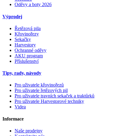
Oděvy a boty 2026
Výprodej
Řetězová pila
Křovinořezy
Sekačky
Harvestory
Ochranné oděvy
AKU program
Příslušenství
Tipy, rady, návody
Pro uživatele křovinořezů
Pro uživatele řetězových pil
Pro uživatele travních sekaček a traktůrků
Pro uživatele Harvestorové techniky
Videa
Informace
Naše prodejny