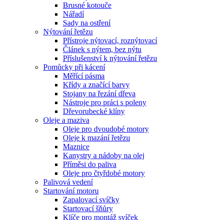
Brusné kotouče
Nářadí
Sady na ostření
Nýtování řetězu
Přístroje nýtovací, roznýtovací
Článek s nýtem, bez nýtu
Příslušenství k nýtování řetězu
Pomůcky při kácení
Měřící pásma
Křídy a značící barvy
Stojany na řezání dřeva
Nástroje pro práci s poleny
Dřevorubecké klíny
Oleje a maziva
Oleje pro dvoudobé motory
Oleje k mazání řetězu
Maznice
Kanystry a nádoby na olej
Příměsi do paliva
Oleje pro čtyřdobé motory
Palivová vedení
Startování motoru
Zapalovací svíčky
Startovací šňůry
Klíče pro montáž svíček