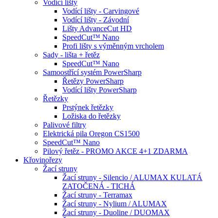
Vodící lišty
Vodící lišty - Carvingové
Vodící lišty - Závodní
Lišty AdvanceCut HD
SpeedCut™ Nano
Profi lišty s výměnným vrcholem
Sady - lišta + řetěz
SpeedCut™ Nano
Samoostřící systém PowerSharp
Řetězy PowerSharp
Vodící lišty PowerSharp
Řetězky
Prstýnek řetězky
Ložiska do řetězky
Palivové filtry
Elektrická pila Oregon CS1500
SpeedCut™ Nano
Pilový řetěz - PROMO AKCE 4+1 ZDARMA
Křovinořezy
Žací struny
Žací struny - Silencio / ALUMAX KULATÁ
ZATOČENÁ - TICHÁ
Žací struny - Terramax
Žací struny - Nylium / ALUMAX
Žací struny - Duoline / DUOMAX