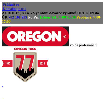
Přihlásit se
Kontaktujte nás
AGROLES, s.r.o. - Výhradní dovozce výrobků OREGON do
ČR
702 161 939
Po-Pá:
Eshop Tel.: 7:00-15:30
Prodejna: 7:00-
17:00
volba profesionálů
Doprava zdarma