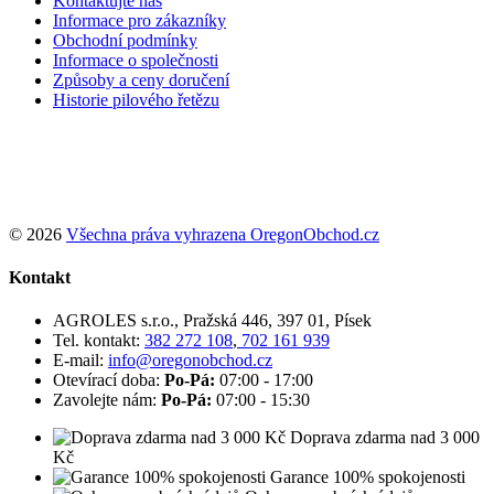
Kontaktujte nás
Informace pro zákazníky
Obchodní podmínky
Informace o společnosti
Způsoby a ceny doručení
Historie pilového řetězu
Podle zákona o evidenci tržeb je prodávající povinen vystavit
kupujícímu účtenku. Zároveň je povinen zaevidovat přijatou tržbu u
správce daně online; v případě technického výpadku pak nejpozději
do 48 hodin.
© 2026
Všechna práva vyhrazena OregonObchod.cz
Kontakt
AGROLES s.r.o., Pražská 446, 397 01, Písek
Tel. kontakt:
382 272 108
,
702 161 939
E-mail:
info@oregonobchod.cz
Otevírací doba:
Po-Pá:
07:00 - 17:00
Zavolejte nám:
Po-Pá:
07:00 - 15:30
Doprava zdarma nad 3 000
Kč
Garance 100% spokojenosti