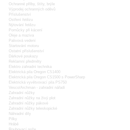
Ochranné přilby, štíty, brýle
Výprodej ochranných oděvů
Příslušenství
Ostření řetězu
Nýtování řetězu
Pomůcky při kácení
Oleje a maziva
Palivová vedení
Startování motoru
Ostatní příslušenství
Dárkové poukazy
Reklamní předměty
Elektro zahradní technika
Elektrická pila Oregon CS1400
Elektrická pila Oregon CS1500 s PowerSharp
Elektrická vyvětvovací pila PS750
Vesco/Archman - zahradní nářadí
Zahradní nůžky
Zahradní nůžky na živý plot
Zahradní nůžky pákové
Zahradní nůžky teleskopické
Náhradní díly
Pilky
Hrábě
Roubovací nože