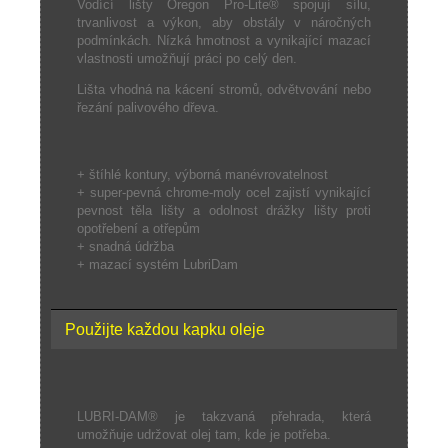
Vodící lišty Oregon Pro-Lite® spojují sílu,
trvanlivost a výkon, aby obstály v náročných
podmínkách. Nízká hmotnost a vynikající mazací
vlastnosti umožňují práci po celý den.
Lišta vhodná na kácení stromů, odvětvování nebo
řezání palivového dřeva.
+ štíhlé kontury, výborná manévrovatelnost
+ super-pevná chrome-moly ocel zajistí vynikající
pevnost těla lišty a odolnost drážky lišty proti
opotřebení a otřepům
+ snadná údržba
+ mazací systém LubriDam
Použijte každou kapku oleje
LUBRI-DAM® je takzvaná přehrada, která
umožňuje udržovat olej tam, kde je potřeba.