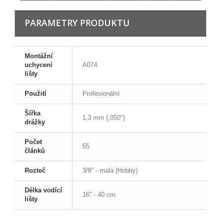
PARAMETRY PRODUKTU
Montážní
uchycení
A074
lišty
Použití
Profesionální
Šířka
1,3 mm (.050")
drážky
Počet
55
článků
Rozteč
3/8" - malá (Hobby)
Délka vodící
16" - 40 cm
lišty