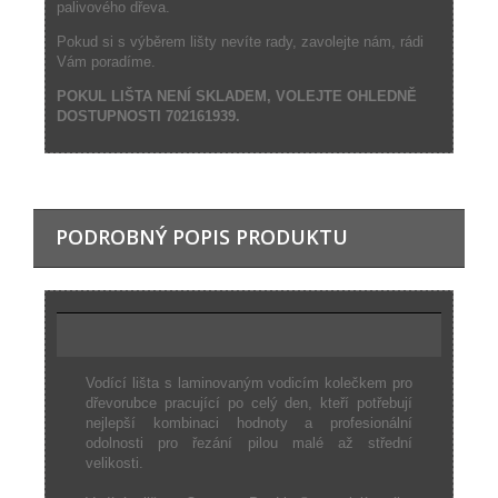
palivového dřeva.
Pokud si s výběrem lišty nevíte rady, zavolejte nám, rádi
Vám poradíme.
POKUL LIŠTA NENÍ SKLADEM, VOLEJTE OHLEDNĚ
DOSTUPNOSTI 702161939.
PODROBNÝ POPIS PRODUKTU
Vodící lišta s laminovaným vodicím kolečkem pro
dřevorubce pracující po celý den, kteří potřebují
nejlepší kombinaci hodnoty a profesionální
odolnosti pro řezání pilou malé až střední
velikosti.