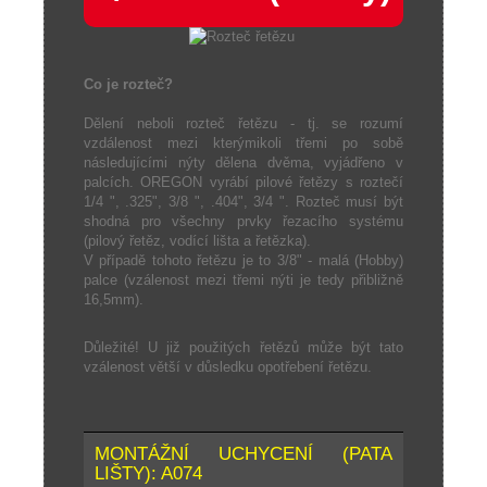
Co je rozteč?
Dělení neboli rozteč řetězu - tj. se rozumí
vzdálenost mezi kterýmikoli třemi po sobě
následujícími nýty dělena dvěma, vyjádřeno v
palcích. OREGON vyrábí pilové řetězy s roztečí
1/4 ", .325", 3/8 ", .404", 3/4 ". Rozteč musí být
shodná pro všechny prvky řezacího systému
(pilový řetěz, vodící lišta a řetězka).
V případě tohoto řetězu je to 3/8" - malá (Hobby)
palce (vzálenost mezi třemi nýti je tedy přibližně
16,5mm).
Důležité! U již použitých řetězů může být tato
vzálenost větší v důsledku opotřebení řetězu.
MONTÁŽNÍ UCHYCENÍ (PATA
LIŠTY): A074