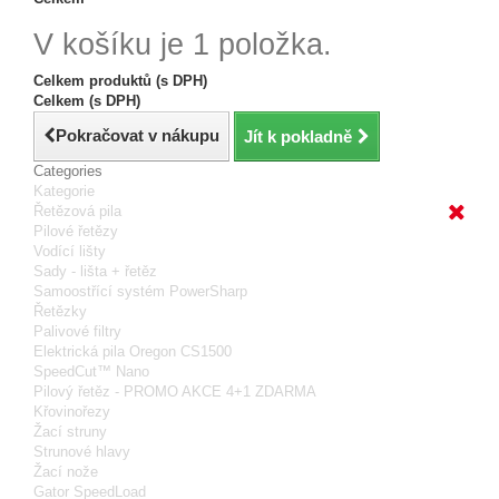
V košíku je 1 položka.
Celkem produktů (s DPH)
Celkem (s DPH)
Pokračovat v nákupu
Jít k pokladně
Categories
Kategorie
Řetězová pila
Pilové řetězy
Vodící lišty
Sady - lišta + řetěz
Samoostřící systém PowerSharp
Řetězky
Palivové filtry
Elektrická pila Oregon CS1500
SpeedCut™ Nano
Pilový řetěz - PROMO AKCE 4+1 ZDARMA
Křovinořezy
Žací struny
Strunové hlavy
Žací nože
Gator SpeedLoad