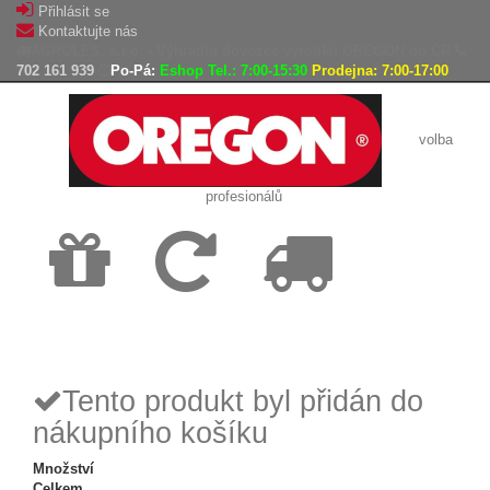
Přihlásit se
Kontaktujte nás
AGROLES, s.r.o. - Výhradní dovozce výrobků OREGON do ČR
702 161 939
Po-Pá:
Eshop Tel.: 7:00-15:30
Prodejna: 7:00-17:00
volba
profesionálů
Doprava
Vrácení
Expedice
zdarma
zboží,
zboží do
reklamace
24h
Tento produkt byl přidán do
nákupního košíku
Množství
Celkem