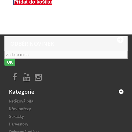
Přidat do košíku
ODBĚR NOVINEK
OK
Kategorie
Řetězová pila
Křovinořezy
Sekačky
Harvestory
Ochranné oděvy