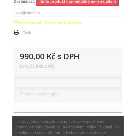
Tento produkt momentálně není skladem
Dostupnost:
-Informujte mě, až bude zboží skladem
Tisk
990,00 Kč
s DPH
(818,55 bez DPH)
Přidat na seznam přání
Lišta na řetězovou pilu určená pro denní používání
profesionálními dřevorubci a náročnými hobby uživateli. Je
vhodná na kácení stromů, odvětvování nebo řezání