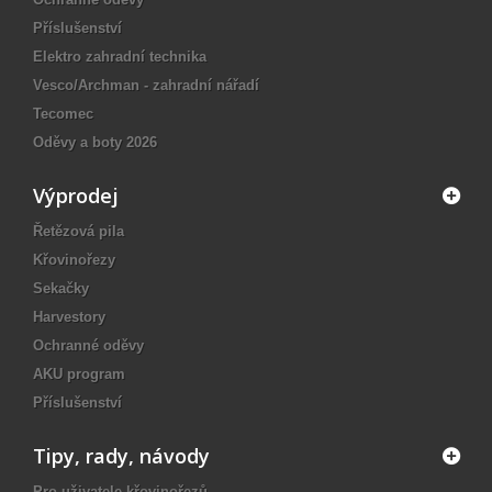
Příslušenství
Elektro zahradní technika
Vesco/Archman - zahradní nářadí
Tecomec
Oděvy a boty 2026
Výprodej
Řetězová pila
Křovinořezy
Sekačky
Harvestory
Ochranné oděvy
AKU program
Příslušenství
Tipy, rady, návody
Pro uživatele křovinořezů