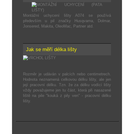
Montážní uchycení lišty A074 se používá
především u pil značky Husqvarna, Dolmar,
Jonsered, Makita, OleoMac, Partner atd.
Jak se měří délka lišty
Rozměr je udáván v palcích nebo centimetrech.
Hodnota neznamená celkovou délku lišty, ale jen
její pracovní délku. Tzn. že za délku vodící lišty
vždy považujeme jen tu část, která při nasazené
liště na pile "kouká z pily ven" - pracovní délku
lišty.