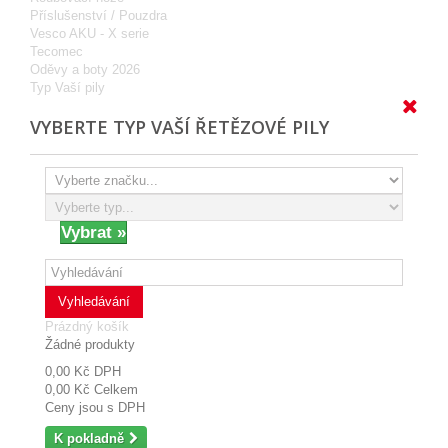
Příslušenství / Pouzdra
Vesco AKU - X serie
Tecomec
Oděvy a boty 2026
Typ Vaší pily
VYBERTE TYP VAŠÍ ŘETĚZOVÉ PILY
Vyhledávání
Prázdný košík
Žádné produkty
0,00 Kč
DPH
0,00 Kč
Celkem
Ceny jsou s DPH
K pokladně