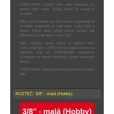
LUBRI-DAM® vytváří malý práh umístěný ve
spodní části vodící drážky těsně za mazacím
otvorem.
Díky tomuto řešení se olej zastaví a následně je
roznášen efektivněji po celé délce vodící lišty a
řetězu. Každý další pohyb řetězu roznáší olej
efektivně po celé délce vodící lišty.
Další výhodou tohoto řešení je udržení větší
vrstvy oleje (až o 135%) než je olejová vrstva na
řetězech, kde se LUBRI-DAM® nepoužívá.
Výsledkem je menší nebezpečí ucpání mazacích
otvorů.
LUBRI-DAM® výrazně prodlužuje životnost vodící
lišty
ROZTEČ: 3/8" - malá (Hobby)
3/8" - malá (Hobby)