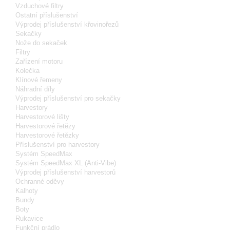
Vzduchové filtry
Ostatní příslušenství
Výprodej příslušenství křovinořezů
Sekačky
Nože do sekaček
Filtry
Zařízení motoru
Kolečka
Klínové řemeny
Náhradní díly
Výprodej příslušenství pro sekačky
Harvestory
Harvestorové lišty
Harvestorové řetězy
Harvestorové řetězky
Příslušenství pro harvestory
Systém SpeedMax
Systém SpeedMax XL (Anti-Vibe)
Výprodej příslušenství harvestorů
Ochranné oděvy
Kalhoty
Bundy
Boty
Rukavice
Funkční prádlo