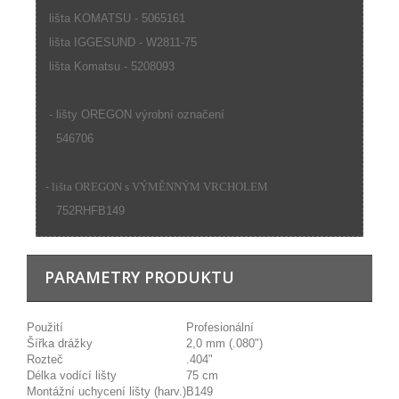
lišta KOMATSU - 5065161
lišta IGGESUND - W2811-75
lišta Komatsu - 5208093
- lišty OREGON výrobní označení
546706
- lišta OREGON s VÝMĚNNÝM VRCHOLEM
752RHFB149
PARAMETRY PRODUKTU
Použití
Profesionální
Šířka drážky
2,0 mm (.080")
Rozteč
.404"
Délka vodící lišty
75 cm
Montážní uchycení lišty (harv.)
B149