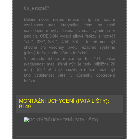
Co je rozteč?
Dělení neboli rozteč řetězu - tj. se rozumí
vzdálenost mezi kterýmikoli třemi po sobě
následujícími nýty dělena dvěma, vyjádřeno v
palcích. OREGON vyrábí pilové řetězy s roztečí
1/4 ", .325", 3/8 ", .404", 3/4 ". Rozteč musí být
shodná pro všechny prvky řezacího systému
(pilový řetěz, vodící lišta a řetězka).
V případě tohoto řetězu je to .404" palce
(vzdálenost mezi třemi nýti je tedy přibližně 20
mm). Důležité! U již použitých řetězů může být
tato vzdálenost větší v důsledku opotřebení
řetězu.
MONTÁŽNÍ UCHYCENÍ (PATA LIŠTY):
B149