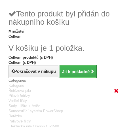
reklamace
24h
Tento produkt byl přidán do
nákupního košíku
Množství
Celkem
V košíku je 1 položka.
Celkem produktů (s DPH)
Celkem (s DPH)
Pokračovat v nákupu
Jít k pokladně
Categories
Kategorie
Řetězová pila
Pilové řetězy
Vodící lišty
Sady - lišta + řetěz
Samoostřící systém PowerSharp
Řetězky
Palivové filtry
Elektrická pila Oregon CS1500