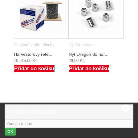
Zesílené vodící články...
Nýt Oregon do...
Harvestorový řetě...
Nýt Oregon do har...
10 515,00 Kč
29,00 Kč
Přidat do košíku
Přidat do košíku
ODBĚR NOVINEK
OK