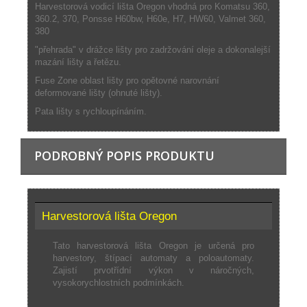
Harvestorová vodicí lišta Oregon vhodná pro Komatsu 360,
360.2, 370, Ponsse H60bw, H60e, H7, HW60, Valmet 360,
380
"přehrada" v drážce lišty pro zadržování oleje a dokonalejší
mazání lišty a řetězu.
Fuse Zone oblast lišty pro opětovné narovnání
deformované lišty (ohnuté lišty).
Pata lišty s rychloupínáním.
PODROBNÝ POPIS PRODUKTU
Harvestorová lišta Oregon
Tato harvestorová lišta Oregon je určená pro
harvestory, štípací automaty a poloautomaty.
Zajistí prvotřídní výkon v náročných,
vysokorychlostních podmínkách.