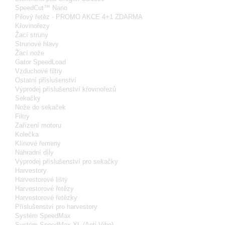
SpeedCut™ Nano
Pilový řetěz - PROMO AKCE 4+1 ZDARMA
Křovinořezy
Žací struny
Strunové hlavy
Žací nože
Gator SpeedLoad
Vzduchové filtry
Ostatní příslušenství
Výprodej příslušenství křovinořezů
Sekačky
Nože do sekaček
Filtry
Zařízení motoru
Kolečka
Klínové řemeny
Náhradní díly
Výprodej příslušenství pro sekačky
Harvestory
Harvestorové lišty
Harvestorové řetězy
Harvestorové řetězky
Příslušenství pro harvestory
Systém SpeedMax
Systém SpeedMax XL (Anti-Vibe)