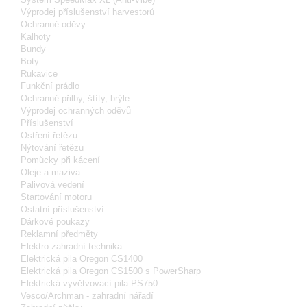
Výprodej příslušenství harvestorů
Ochranné oděvy
Kalhoty
Bundy
Boty
Rukavice
Funkční prádlo
Ochranné přilby, štíty, brýle
Výprodej ochranných oděvů
Příslušenství
Ostření řetězu
Nýtování řetězu
Pomůcky při kácení
Oleje a maziva
Palivová vedení
Startování motoru
Ostatní příslušenství
Dárkové poukazy
Reklamní předměty
Elektro zahradní technika
Elektrická pila Oregon CS1400
Elektrická pila Oregon CS1500 s PowerSharp
Elektrická vyvětvovací pila PS750
Vesco/Archman - zahradní nářadí