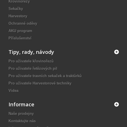
Křovinořezy
Sekačky
Harvestory
Ochranné oděvy
AKU program
Příslušenství
Tipy, rady, návody
Pro uživatele křovinořezů
Pro uživatele řetězových pil
Pro uživatele travních sekaček a traktůrků
Pro uživatele Harvestorové techniky
Videa
Informace
Naše prodejny
Kontaktujte nás