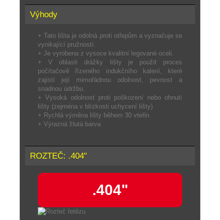
Výhody
+ Tato lišta je odolná proti otřepům a vyznačuje se
vynikající pružností.
+ Je vyrobena z vysoce kvalitní legované oceli.
+ V oblasti drážky lišty je použit proces
počítačově řízeného indukčního kalení, které
zajistí její mimořádnou odolnost, pevnost a
snadnou údržbu.
+ Vysoká odolnost proti poškození nebo ohnutí
lišty (zejména v blízkosti uchycení lišty)
+ Rychlá výměna lišty během 30 vteřin
+ Výrazná žlutá barva
ROZTEČ: .404"
.404"