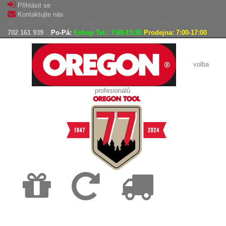
Přihlásit se
Kontaktujte nás
AGROLES, s.r.o. - Výhradní dovozce výrobků OREGON do ČR
702 161 939
Po-Pá:
Eshop Tel.: 7:00-15:30
Prodejna: 7:00-17:00
volba
profesionálů
Doprava
Vrácení
Expedice
zdarma
zboží,
zboží do