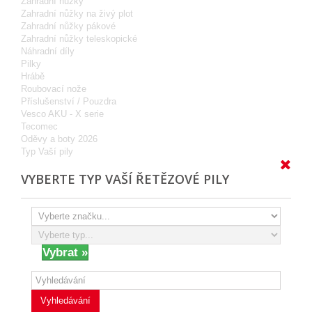
Zahradní nůžky
Zahradní nůžky na živý plot
Zahradní nůžky pákové
Zahradní nůžky teleskopické
Náhradní díly
Pilky
Hrábě
Roubovací nože
Příslušenství / Pouzdra
Vesco AKU - X serie
Tecomec
Oděvy a boty 2026
Typ Vaší pily
VYBERTE TYP VAŠÍ ŘETĚZOVÉ PILY
Vyhledávání