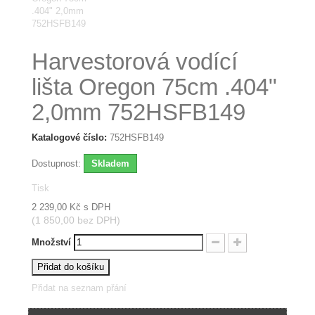
Harvestorová vodící
lišta Oregon 75cm .404"
2,0mm 752HSFB149
Katalogové číslo:
752HSFB149
Dostupnost:
Skladem
Tisk
2 239,00 Kč
s DPH
(1 850,00 bez DPH)
Množství
Přidat do košíku
Přidat na seznam přání