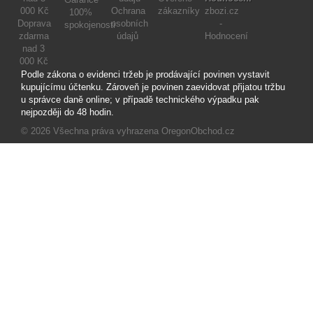
Ochrana
zákazníky
zbozi.cz
100%
Doprava
osobních
-
spokojenosti
zdarma
údajů
Hodnocení
nad 3
000 Kč
Podle zákona o evidenci tržeb je prodávající povinen vystavit
kupujícímu účtenku. Zároveň je povinen zaevidovat přijatou tržbu
u správce daně online; v případě technického výpadku pak
nejpozději do 48 hodin.
© 2026
Všechna práva vyhrazena OregonObchod.cz