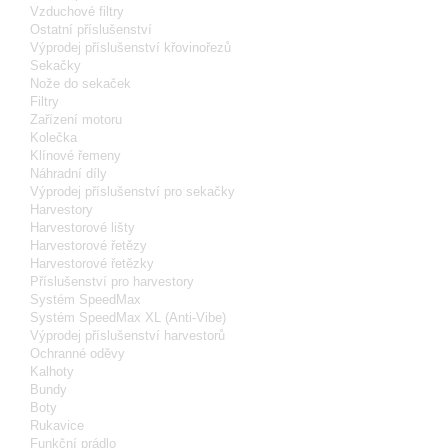
Vzduchové filtry
Ostatní příslušenství
Výprodej příslušenství křovinořezů
Sekačky
Nože do sekaček
Filtry
Zařízení motoru
Kolečka
Klínové řemeny
Náhradní díly
Výprodej příslušenství pro sekačky
Harvestory
Harvestorové lišty
Harvestorové řetězy
Harvestorové řetězky
Příslušenství pro harvestory
Systém SpeedMax
Systém SpeedMax XL (Anti-Vibe)
Výprodej příslušenství harvestorů
Ochranné oděvy
Kalhoty
Bundy
Boty
Rukavice
Funkční prádlo