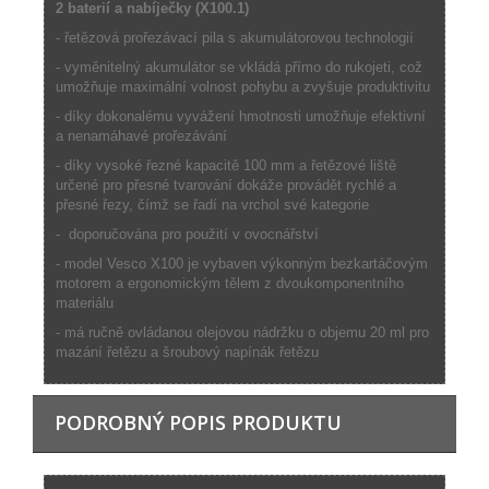
2 baterií a nabíječky (X100.1)
- řetězová prořezávací pila s akumulátorovou technologií
- vyměnitelný akumulátor se vkládá přímo do rukojeti, což
umožňuje maximální volnost pohybu a zvyšuje produktivitu
- díky dokonalému vyvážení hmotnosti umožňuje efektivní
a nenamáhavé prořezávání
- díky vysoké řezné kapacitě 100 mm a řetězové liště
určené pro přesné tvarování dokáže provádět rychlé a
přesné řezy, čímž se řadí na vrchol své kategorie
- doporučována pro použití v ovocnářství
- model Vesco X100 je vybaven výkonným bezkartáčovým
motorem a ergonomickým tělem z dvoukomponentního
materiálu
- má ručně ovládanou olejovou nádržku o objemu 20 ml pro
mazání řetězu a šroubový napínák řetězu
PODROBNÝ POPIS PRODUKTU