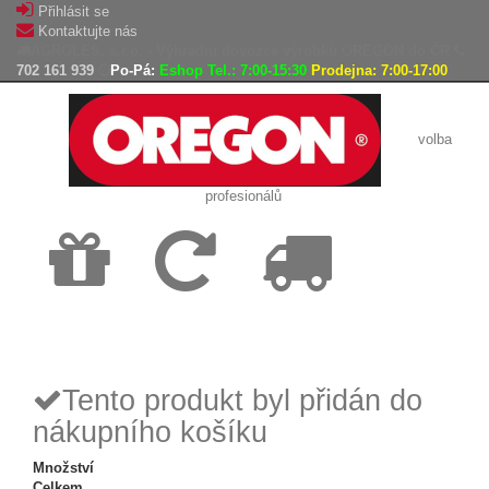
Přihlásit se
Kontaktujte nás
AGROLES, s.r.o. - Výhradní dovozce výrobků OREGON do ČR
702 161 939
Po-Pá:
Eshop Tel.: 7:00-15:30
Prodejna: 7:00-17:00
volba
profesionálů
Doprava
Vrácení
Expedice
zdarma
zboží,
zboží do
reklamace
24h
Tento produkt byl přidán do
nákupního košíku
Množství
Celkem