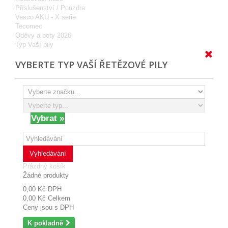
Příslušenství / Pouzdra
Vesco AKU - X serie
Tecomec
Oděvy a boty 2026
Typ Vaší pily
VYBERTE TYP VAŠÍ ŘETĚZOVÉ PILY
Vyhledávání
Prázdný košík
Žádné produkty
0,00 Kč
DPH
0,00 Kč
Celkem
Ceny jsou s DPH
K pokladně