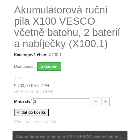
Akumulátorová ruční
pila X100 VESCO
včetně batohu, 2 baterií
a nabíječky (X100.1)
Katalogové číslo:
X100.1
Dostupnost:
Skladem
Tisk
9 700,00 Kč
s DPH
(8 016,70 bez DPH)
Množství
Přidat do košíku
Přidat na seznam přání
Akumulátorová ruční pila X100 VESCO včetně batohu,