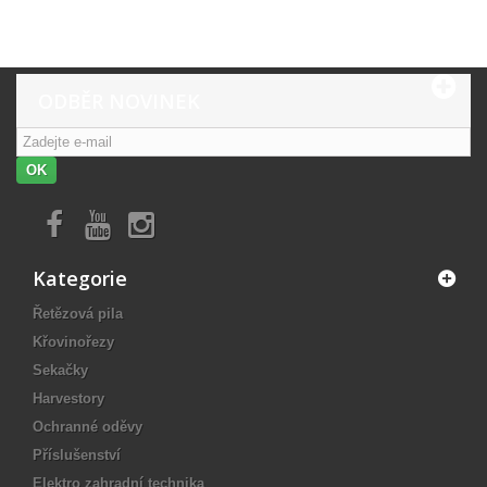
ODBĚR NOVINEK
OK
Kategorie
Řetězová pila
Křovinořezy
Sekačky
Harvestory
Ochranné oděvy
Příslušenství
Elektro zahradní technika