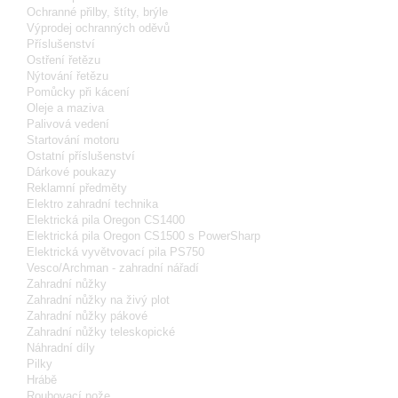
Ochranné přilby, štíty, brýle
Výprodej ochranných oděvů
Příslušenství
Ostření řetězu
Nýtování řetězu
Pomůcky při kácení
Oleje a maziva
Palivová vedení
Startování motoru
Ostatní příslušenství
Dárkové poukazy
Reklamní předměty
Elektro zahradní technika
Elektrická pila Oregon CS1400
Elektrická pila Oregon CS1500 s PowerSharp
Elektrická vyvětvovací pila PS750
Vesco/Archman - zahradní nářadí
Zahradní nůžky
Zahradní nůžky na živý plot
Zahradní nůžky pákové
Zahradní nůžky teleskopické
Náhradní díly
Pilky
Hrábě
Roubovací nože