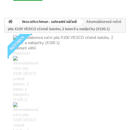
Vesco/Archman - zahradní nářadí
Akumulátorová ruční
pila X100 VESCO včetně batohu, 2 baterií a nabíječky (X100.1)
NOVINKA
Zobrazit větší
Předchozí