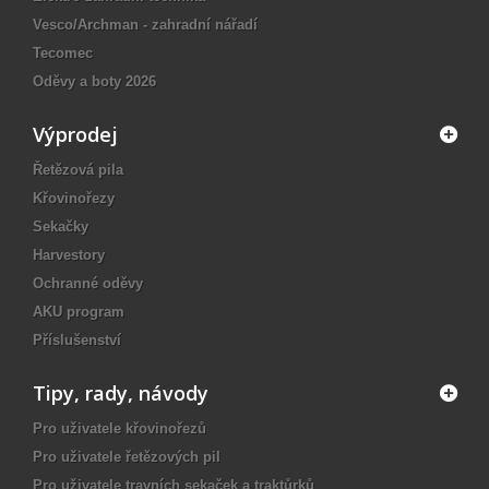
Vesco/Archman - zahradní nářadí
Tecomec
Oděvy a boty 2026
Výprodej
Řetězová pila
Křovinořezy
Sekačky
Harvestory
Ochranné oděvy
AKU program
Příslušenství
Tipy, rady, návody
Pro uživatele křovinořezů
Pro uživatele řetězových pil
Pro uživatele travních sekaček a traktůrků