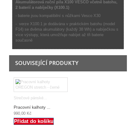
Akumulátorová ruční pila X100 VESCO včetně batohu,
2 baterií a nabíječky (X100.1)
- baterie jsou kompatibilní s nůžkami Vesco X30
- verze X100.1 je dodávána v praktickém batohu (model
F14) se dvěma akumulátory (každý 38 Wh) a nabíječkou s
více výstupy, která umožňuje nabíjet až tři baterie
současně
SOUVISEJÍCÍ PRODUKTY
Strečové pánské...
Pracovní kalhoty ...
990,00 Kč
Přidat do košíku