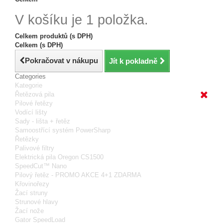
V košíku je 1 položka.
Celkem produktů (s DPH)
Celkem (s DPH)
Pokračovat v nákupu
Jít k pokladně
Categories
Kategorie
Řetězová pila
Pilové řetězy
Vodící lišty
Sady - lišta + řetěz
Samoostřící systém PowerSharp
Řetězky
Palivové filtry
Elektrická pila Oregon CS1500
SpeedCut™ Nano
Pilový řetěz - PROMO AKCE 4+1 ZDARMA
Křovinořezy
Žací struny
Strunové hlavy
Žací nože
Gator SpeedLoad