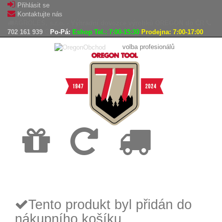
Přihlásit se
Kontaktujte nás
AGROLES, s.r.o. - Výhradní dovozce výrobků OREGON do ČR
702 161 939
Po-Pá:
Eshop Tel.: 7:00-15:30
Prodejna: 7:00-17:00
volba profesionálů
Doprava
Vrácení
Expedice
zdarma
zboží,
zboží do
reklamace
24h
Tento produkt byl přidán do
nákupního košíku