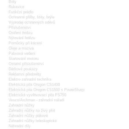
Boty
Rukavice
Funkční prádlo
Ochranné přilby, štíty, brýle
Výprodej ochranných oděvů
Příslušenství
Ostření řetězu
Nýtování řetězu
Pomůcky při kácení
Oleje a maziva
Palivová vedení
Startování motoru
Ostatní příslušenství
Dárkové poukazy
Reklamní předměty
Elektro zahradní technika
Elektrická pila Oregon CS1400
Elektrická pila Oregon CS1500 s PowerSharp
Elektrická vyvětvovací pila PS750
Vesco/Archman - zahradní nářadí
Zahradní nůžky
Zahradní nůžky na živý plot
Zahradní nůžky pákové
Zahradní nůžky teleskopické
Náhradní díly