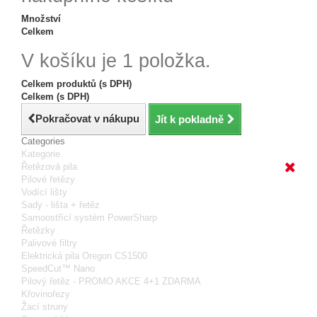
Množství
Celkem
V košíku je 1 položka.
Celkem produktů (s DPH)
Celkem (s DPH)
Pokračovat v nákupu
Jít k pokladně
Categories
Kategorie
Řetězová pila
Pilové řetězy
Vodící lišty
Sady - lišta + řetěz
Samoostřící systém PowerSharp
Řetězky
Palivové filtry
Elektrická pila Oregon CS1500
SpeedCut™ Nano
Pilový řetěz - PROMO AKCE 4+1 ZDARMA
Křovinořezy
Žací struny