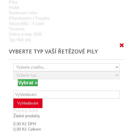
Pilky
Hrábě
Roubovací nože
Příslušenství / Pouzdra
Vesco AKU - X serie
Tecomec
Oděvy a boty 2026
Typ Vaší pily
VYBERTE TYP VAŠÍ ŘETĚZOVÉ PILY
Vyhledávání
Prázdný košík
Žádné produkty
0,00 Kč
DPH
0,00 Kč
Celkem