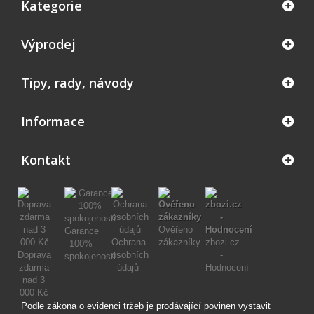
Kategorie
Výprodej
Tipy, rady, návody
Informace
Kontakt
Ověřeno
Garance
Ochrana
zákazníky
zbozi.cz
100%
Doprava
osobních
-
spokojenosti
zdarma
údajů
Hodnocení
nad 3
000 Kč
Podle zákona o evidenci tržeb je prodávající povinen vystavit