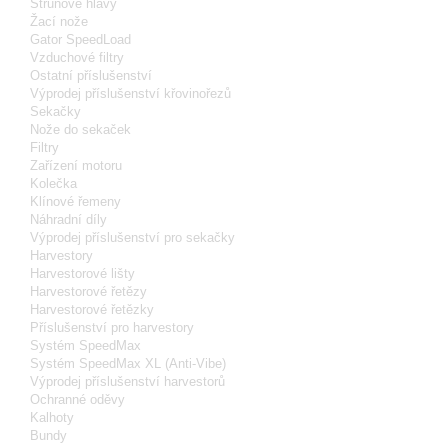
Strunové hlavy
Žací nože
Gator SpeedLoad
Vzduchové filtry
Ostatní příslušenství
Výprodej příslušenství křovinořezů
Sekačky
Nože do sekaček
Filtry
Zařízení motoru
Kolečka
Klínové řemeny
Náhradní díly
Výprodej příslušenství pro sekačky
Harvestory
Harvestorové lišty
Harvestorové řetězy
Harvestorové řetězky
Příslušenství pro harvestory
Systém SpeedMax
Systém SpeedMax XL (Anti-Vibe)
Výprodej příslušenství harvestorů
Ochranné oděvy
Kalhoty
Bundy