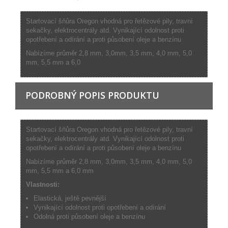
Startovací šňůra Oregon vhodná pro řetězové pily, travní
sekačky, elektrocentrály atd. Vynikající odolnost proti
opotřebení a odírání a proti působení oleje a benzínu
Nabízíme průměr 2,8 mm, 3,0mm, 3,5 mm, 4,0 mm, 5,0
mm, 5,5 mm a 6,0
PODROBNÝ POPIS PRODUKTU
Startovací šňůra Oregon vhodná pro řetězové pily, travní
sekačky, elektrocentrály atd. Vynikající odolnost proti
opotřebení a odírání a proti působení oleje a benzínu
Nabízíme průměr 2,8 mm, 3,0mm, 3,5 mm, 4,0 mm, 5,0
mm, 5,5 mm a 6,0 mm
Vlastnosti:
Elastická, ještě pevnější
Vynikající odolnost proti opotřebení a odírání
Odolná proti působení oleje a benzínu