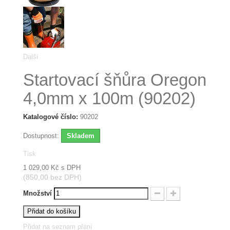
Další
Startovací šňůra Oregon
4,0mm x 100m (90202)
Katalogové číslo:
90202
Dostupnost:
Skladem
Tisk
1 029,00 Kč
s DPH
(850,00 bez DPH)
Množství
Přidat do košíku
Přidat na seznam přání