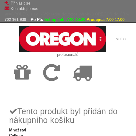
Přihlásit se
Kontaktujte nás
AGROLES, s.r.o. - Výhradní dovozce výrobků OREGON do ČR
702 161 939
Po-Pá:
Eshop Tel.: 7:00-15:30
Prodejna: 7:00-17:00
volba
profesionálů
Doprava
Vrácení
Expedice
zdarma
zboží,
zboží do
reklamace
24h
Tento produkt byl přidán do
nákupního košíku
Množství
Celkem