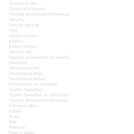
Vzduchové filtry
Ostatní příslušenství
Výprodej příslušenství křovinořezů
Sekačky
Nože do sekaček
Filtry
Zařízení motoru
Kolečka
Klínové řemeny
Náhradní díly
Výprodej příslušenství pro sekačky
Harvestory
Harvestorové lišty
Harvestorové řetězy
Harvestorové řetězky
Příslušenství pro harvestory
Systém SpeedMax
Systém SpeedMax XL (Anti-Vibe)
Výprodej příslušenství harvestorů
Ochranné oděvy
Kalhoty
Bundy
Boty
Rukavice
Funkční prádlo