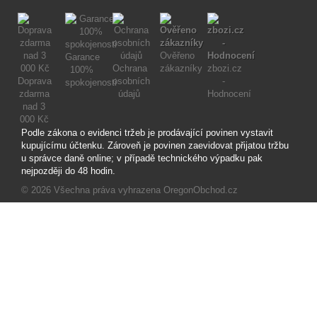
Ověřeno
Garance
Ochrana
zákazníky
zbozi.cz
100%
Doprava
osobních
-
spokojenosti
zdarma
údajů
Hodnocení
nad 3
000 Kč
Podle zákona o evidenci tržeb je prodávající povinen vystavit
kupujícímu účtenku. Zároveň je povinen zaevidovat přijatou tržbu
u správce daně online; v případě technického výpadku pak
nejpozději do 48 hodin.
© 2026
Všechna práva vyhrazena OregonObchod.cz