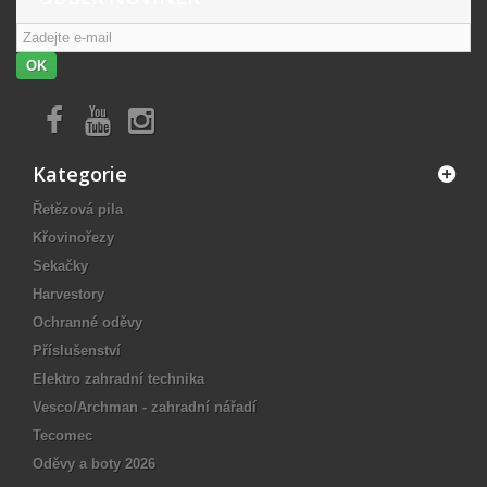
OK
Kategorie
Řetězová pila
Křovinořezy
Sekačky
Harvestory
Ochranné oděvy
Příslušenství
Elektro zahradní technika
Vesco/Archman - zahradní nářadí
Tecomec
Oděvy a boty 2026