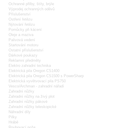
Ochranné přilby, štíty, brýle
Výprodej ochranných oděvů
Příslušenství
Ostření řetězu
Nýtování řetězu
Pomůcky při kácení
Oleje a maziva
Palivová vedení
Startování motoru
Ostatní příslušenství
Dárkové poukazy
Reklamní předměty
Elektro zahradní technika
Elektrická pila Oregon CS1400
Elektrická pila Oregon CS1500 s PowerSharp
Elektrická vyvětvovací pila PS750
Vesco/Archman - zahradní nářadí
Zahradní nůžky
Zahradní nůžky na živý plot
Zahradní nůžky pákové
Zahradní nůžky teleskopické
Náhradní díly
Pilky
Hrábě
Roubovací nože