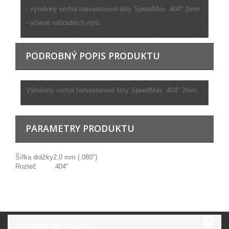
- výměnný vrchol harvestorové lišty SpeedMax .404" 2mm
- včetně náhradních nýtů
PODROBNÝ POPIS PRODUKTU
Výměnný vrchol harvestorové lišty SpeedMax .404" 2mm
PARAMETRY PRODUKTU
Šířka drážky
2,0 mm (.080")
Rozteč
.404"
ODBĚR NOVINEK