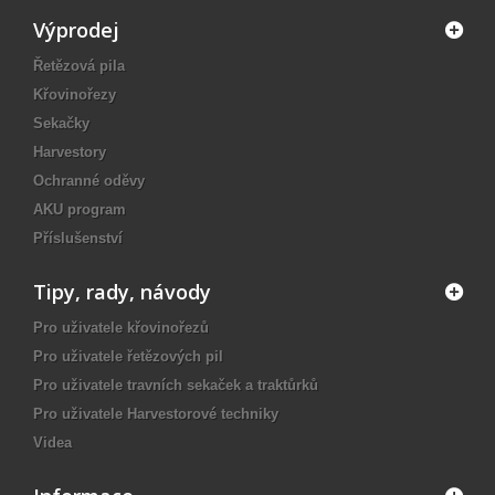
Výprodej
Řetězová pila
Křovinořezy
Sekačky
Harvestory
Ochranné oděvy
AKU program
Příslušenství
Tipy, rady, návody
Pro uživatele křovinořezů
Pro uživatele řetězových pil
Pro uživatele travních sekaček a traktůrků
Pro uživatele Harvestorové techniky
Videa