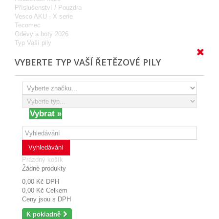
Příslušenství / Pouzdra
Vesco AKU - X serie
Tecomec
Oděvy a boty 2026
Typ Vaší pily
VYBERTE TYP VAŠÍ ŘETĚZOVÉ PILY
Vyhledávání
Prázdný košík
Žádné produkty
0,00 Kč
DPH
0,00 Kč
Celkem
Ceny jsou s DPH
K pokladně