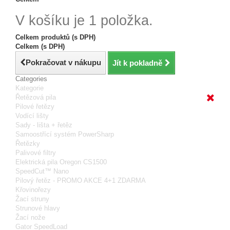
V košíku je 1 položka.
Celkem produktů (s DPH)
Celkem (s DPH)
Pokračovat v nákupu
Jít k pokladně
Categories
Kategorie
Řetězová pila
Pilové řetězy
Vodící lišty
Sady - lišta + řetěz
Samoostřící systém PowerSharp
Řetězky
Palivové filtry
Elektrická pila Oregon CS1500
SpeedCut™ Nano
Pilový řetěz - PROMO AKCE 4+1 ZDARMA
Křovinořezy
Žací struny
Strunové hlavy
Žací nože
Gator SpeedLoad