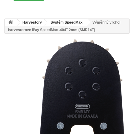
Harvestory
Systém SpeedMax
Výměnný vrchol
harvestorové lišty SpeedMax .404" 2mm (SMR14T)