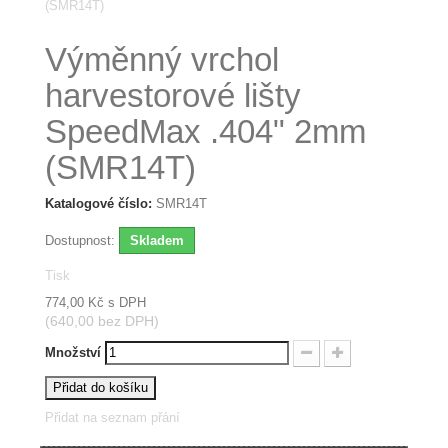
Výměnný vrchol
harvestorové lišty
SpeedMax .404" 2mm
(SMR14T)
Katalogové číslo:
SMR14T
Dostupnost:
Skladem
Tisk
774,00 Kč
s DPH
(640,00 bez DPH)
Množství
Přidat do košíku
Přidat na seznam přání