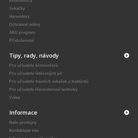
Křovinořezy
Sekačky
Harvestory
Ochranné oděvy
AKU program
Příslušenství
Tipy, rady, návody
Pro uživatele křovinořezů
Pro uživatele řetězových pil
Pro uživatele travních sekaček a traktůrků
Pro uživatele Harvestorové techniky
Videa
Informace
Naše prodejny
Kontaktujte nás