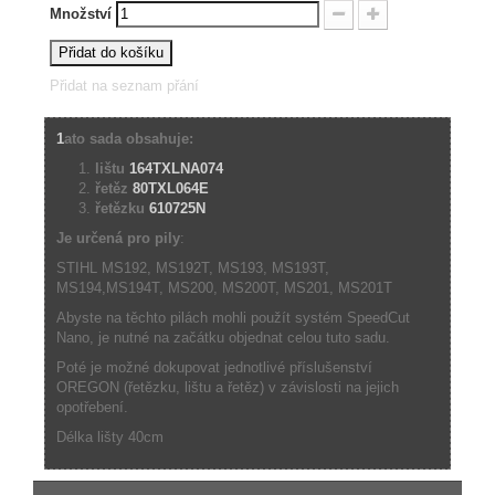
Množství
Přidat do košíku
Přidat na seznam přání
1
ato sada obsahuje:
lištu
164TXLNA074
řetěz
80TXL064E
řetězku
610725N
Je určená pro pily
:
STIHL MS192, MS192T, MS193, MS193T,
MS194,MS194T, MS200, MS200T, MS201, MS201T
Abyste na těchto pilách mohli použít systém SpeedCut
Nano, je nutné na začátku objednat celou tuto sadu.
Poté je možné dokupovat jednotlivé příslušenství
OREGON (řetězku, lištu a řetěz) v závislosti na jejich
opotřebení.
Délka lišty 40cm