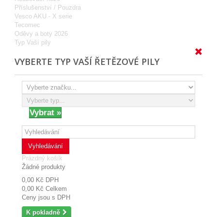
Příslušenství / Pouzdra
Vesco AKU - X serie
Tecomec
Oděvy a boty 2026
Typ Vaší pily
VYBERTE TYP VAŠÍ ŘETĚZOVÉ PILY
Vyhledávání
Prázdný košík
Žádné produkty
0,00 Kč
DPH
0,00 Kč
Celkem
Ceny jsou s DPH
K pokladně