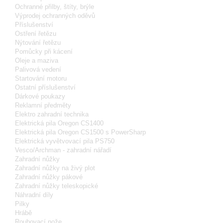
Ochranné přilby, štíty, brýle
Výprodej ochranných oděvů
Příslušenství
Ostření řetězu
Nýtování řetězu
Pomůcky při kácení
Oleje a maziva
Palivová vedení
Startování motoru
Ostatní příslušenství
Dárkové poukazy
Reklamní předměty
Elektro zahradní technika
Elektrická pila Oregon CS1400
Elektrická pila Oregon CS1500 s PowerSharp
Elektrická vyvětvovací pila PS750
Vesco/Archman - zahradní nářadí
Zahradní nůžky
Zahradní nůžky na živý plot
Zahradní nůžky pákové
Zahradní nůžky teleskopické
Náhradní díly
Pilky
Hrábě
Roubovací nože