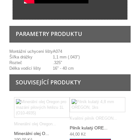
PARAMETRY PRODUKTU
Montážní uchycení lišty
A074
Šířka drážky
1,1 mm (.043")
Rozteč
.325"
Délka vodící lišty
16" - 40 cm
SOUVISEJÍCÍ PRODUKTY
Kvalitní pilník OREGON...
Minerální olej Oregon...
Pilník kulatý ORE...
Minerální olej O...
44,00 Kč
190,00 Kč