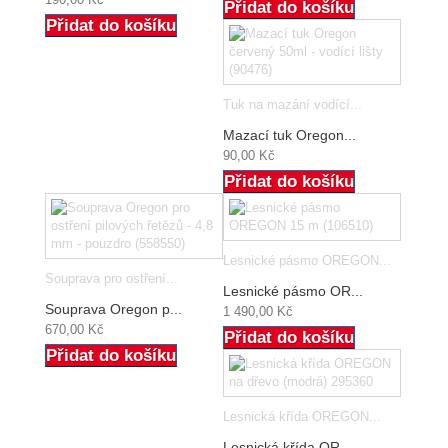
Přidat do košíku
Přidat do košíku
Tuk na mazání vodící...
Mazací tuk Oregon...
90,00 Kč
Přidat do košíku
Lesnické pásmo OREGON...
Souprava pro ostření...
Lesnické pásmo OR...
Souprava Oregon p...
1 490,00 Kč
670,00 Kč
Přidat do košíku
Přidat do košíku
Lesnická křída OREGON...
Lesnická křída OR...