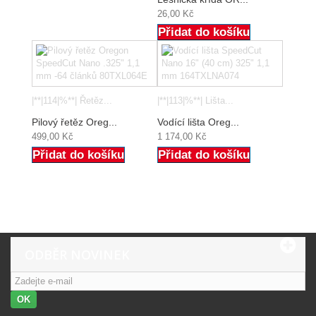
26,00 Kč
Přidat do košíku
|**|114|%**| Řetěz...
|**|113|%**| Lišta...
Pilový řetěz Oreg...
Vodící lišta Oreg...
499,00 Kč
1 174,00 Kč
Přidat do košíku
Přidat do košíku
ODBĚR NOVINEK
OK