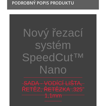
PODROBNÝ POPIS PRODUKTU
Nový řezací
systém
SpeedCut™
Nano
SADA - VODÍCÍ LIŠTA,
ŘETĚZ, ŘETĚZKA .325"
1,1mm