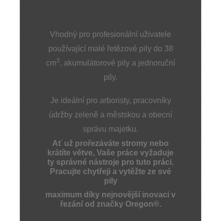
Vhodný pro profesionální uživatele
používající malé řetězové pily do 38
3
cm
, akumulátorové pily a jednoruční
pily.
Je ideální pro arboristy, pracovníky
údržby zeleně a městskou a obecní
správu majetku.
Ať už prořezáváte stromy nebo
krátíte větve, Vaše práce vyžaduje
ty správné nástroje pro tuto práci.
Pracujte chytřeji a vytěžte ze své
pily
maximum díky nejnovější inovaci v
řezání od značky Oregon®.