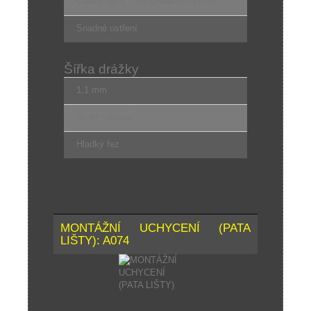
Odolné ostří (i ve špinavém dřevě)
Snadné ostření
Šířka drážky
1,1 mm
Nízké vibrace
Hladký řez
MONTÁŽNÍ UCHYCENÍ (PATA
LIŠTY): A074