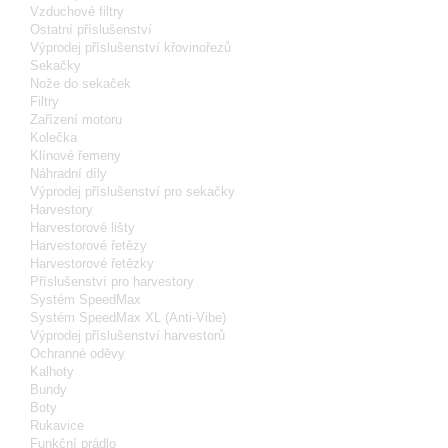
Vzduchové filtry
Ostatní příslušenství
Výprodej příslušenství křovinořezů
Sekačky
Nože do sekaček
Filtry
Zařízení motoru
Kolečka
Klínové řemeny
Náhradní díly
Výprodej příslušenství pro sekačky
Harvestory
Harvestorové lišty
Harvestorové řetězy
Harvestorové řetězky
Příslušenství pro harvestory
Systém SpeedMax
Systém SpeedMax XL (Anti-Vibe)
Výprodej příslušenství harvestorů
Ochranné oděvy
Kalhoty
Bundy
Boty
Rukavice
Funkční prádlo