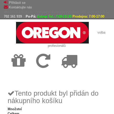
Přihlásit se
Kontaktujte nás
AGROLES, s.r.o. - Výhradní dovozce výrobků OREGON do ČR
702 161 939
Po-Pá:
Eshop Tel.: 7:00-15:30
Prodejna: 7:00-17:00
volba
profesionálů
Doprava
Vrácení
Expedice
zdarma
zboží,
zboží do
reklamace
24h
Tento produkt byl přidán do
nákupního košíku
Množství
Celkem