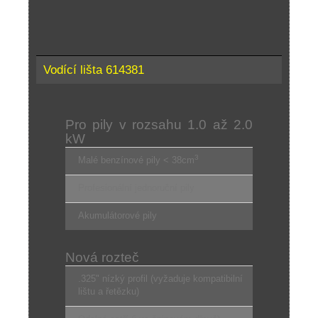
Vodící lišta 614381
Pro pily v rozsahu 1.0 až 2.0
kW
3
Malé benzínové pily < 38cm
Profesionální jednoruční pily
Akumulátorové pily
Nová rozteč
.325" nízký profil (vyžaduje kompatibilní
lištu a řetězku)