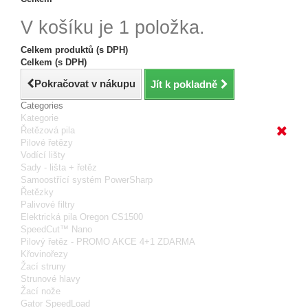
V košíku je 1 položka.
Celkem produktů (s DPH)
Celkem (s DPH)
Pokračovat v nákupu
Jít k pokladně
Categories
Kategorie
Řetězová pila
Pilové řetězy
Vodící lišty
Sady - lišta + řetěz
Samoostřící systém PowerSharp
Řetězky
Palivové filtry
Elektrická pila Oregon CS1500
SpeedCut™ Nano
Pilový řetěz - PROMO AKCE 4+1 ZDARMA
Křovinořezy
Žací struny
Strunové hlavy
Žací nože
Gator SpeedLoad