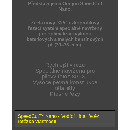
Představujeme Oregon SpeedCut
Nano.
Zcela nový .325" úzkoproﬁlový
řezací systém speciálně navržený
pro optimalizaci výkonu
bateriových a malých benzínových
pil (20–38 ccm).
Rychlejší v řezu
Speciálně navržena pro
pilový řetěz 80TXL
Vysoce pevná konstrukce
těla lišty
Přesné řezy
SpeedCut™ Nano - Vodící lišta, řetěz,
řetězka vlastnosti