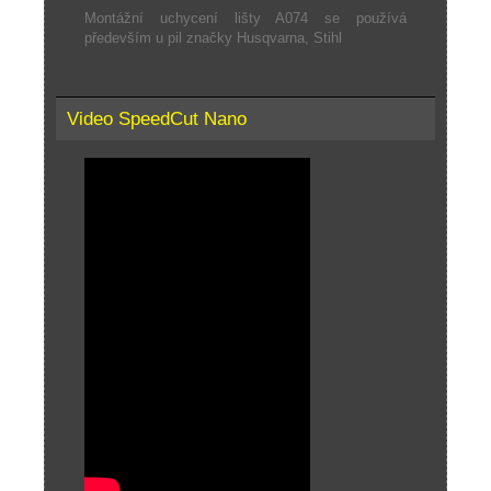
Montážní uchycení lišty A074 se používá
především u pil značky Husqvarna, Stihl
Video SpeedCut Nano