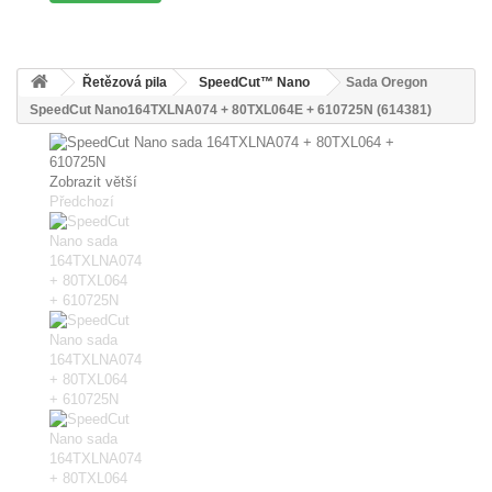
Řetězová pila
SpeedCut™ Nano
Sada Oregon
SpeedCut Nano164TXLNA074 + 80TXL064E + 610725N (614381)
Zobrazit větší
Předchozí