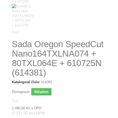
Další
Sada Oregon SpeedCut
Nano164TXLNA074 +
80TXL064E + 610725N
(614381)
Katalogové číslo:
614381
Dostupnost:
Skladem
Tisk
1 490,00 Kč
s DPH
(1 231,50 bez DPH)