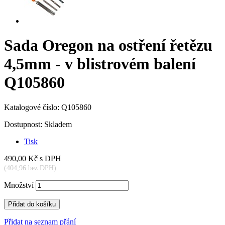
Sada Oregon na ostření řetězu
4,5mm - v blistrovém balení
Q105860
Katalogové číslo:
Q105860
Dostupnost:
Skladem
Tisk
490,00 Kč
s DPH
(404,96 bez DPH)
Množství
Přidat do košíku
Přidat na seznam přání