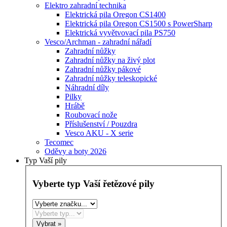
Elektro zahradní technika
Elektrická pila Oregon CS1400
Elektrická pila Oregon CS1500 s PowerSharp
Elektrická vyvětvovací pila PS750
Vesco/Archman - zahradní nářadí
Zahradní nůžky
Zahradní nůžky na živý plot
Zahradní nůžky pákové
Zahradní nůžky teleskopické
Náhradní díly
Pilky
Hrábě
Roubovací nože
Příslušenství / Pouzdra
Vesco AKU - X serie
Tecomec
Oděvy a boty 2026
Typ Vaší pily
Vyberte typ Vaší řetězové pily