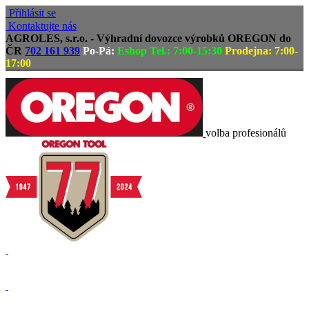
Přihlásit se
Kontaktujte nás
AGROLES, s.r.o. - Výhradní dovozce výrobků OREGON do
ČR
702 161 939
Po-Pá:
Eshop Tel.: 7:00-15:30
Prodejna: 7:00-
17:00
volba profesionálů
Doprava zdarma