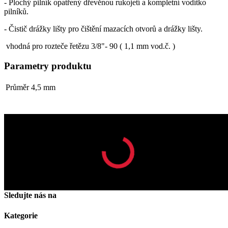
- Plochý pilník opatřený dřevěnou rukojetí a kompletní vodítko
pilníků.
- Čistič drážky lišty pro čištění mazacích otvorů a drážky lišty.
vhodná pro rozteče řetězu 3/8"- 90 ( 1,1 mm vod.č. )
Parametry produktu
Průměr
4,5 mm
Odběr novinek
OK
Facebook
YouTube
Instagram
Sledujte nás na
Kategorie