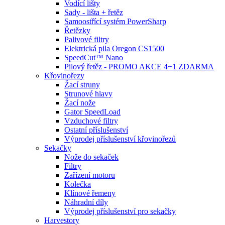
Vodící lišty
Sady - lišta + řetěz
Samoostřící systém PowerSharp
Řetězky
Palivové filtry
Elektrická pila Oregon CS1500
SpeedCut™ Nano
Pilový řetěz - PROMO AKCE 4+1 ZDARMA
Křovinořezy
Žací struny
Strunové hlavy
Žací nože
Gator SpeedLoad
Vzduchové filtry
Ostatní příslušenství
Výprodej příslušenství křovinořezů
Sekačky
Nože do sekaček
Filtry
Zařízení motoru
Kolečka
Klínové řemeny
Náhradní díly
Výprodej příslušenství pro sekačky
Harvestory