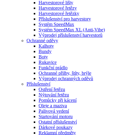
Harvestorové lišty
Harvestorové řetězy
Harvestorové řetězky
Příslušenství pro harvestory
Systém SpeedMax
Systém SpeedMax XL (Anti-Vibe)
Výprodej příslušenství harvestorů
Ochranné oděvy
Kalhoty
Bundy
Boty
Rukavice
Funkční prádlo
Ochranné přilby, štíty, brýle
Výprodej ochranných oděvů
Příslušenství
Ostření řetězu
Nýtování řetězu
Pomůcky při kácení
Oleje a maziva
Palivová vedení
Startování motoru
Ostatní příslušenství
Dárkové poukazy
Reklamní předměty