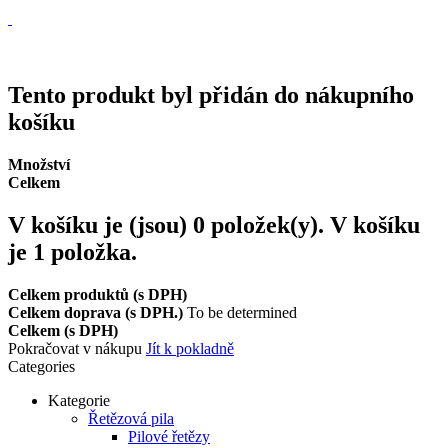
Vrácení zboží, reklamace
Expedice zboží do 24h
Tento produkt byl přidán do nákupního
košíku
Množství
Celkem
V košíku je (jsou)
0
položek(y).
V košíku
je 1 položka.
Celkem produktů (s DPH)
Celkem doprava (s DPH.)
To be determined
Celkem (s DPH)
Pokračovat v nákupu
Jít k pokladně
Categories
Kategorie
Řetězová pila
Pilové řetězy