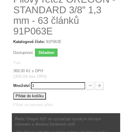
STANDARD 3/8” 1,3
mm - 63 článků
91P063E
Katalogové číslo:
91P063E
Dostupnost:
Skladem
Tisk
369,00 Kč
s DPH
(305,04 bez DPH)
Množství
Přidat do košíku
Přidat na seznam přání
Řetěz Oregon 91P se vyznačuje vysokým řezným
výkonem a dlouhou životností ostří.