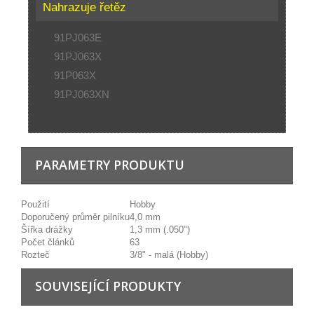
Nahrazuje řetěz
91PJ063E
91PJ063X
91P063X
91PJ063XN
PARAMETRY PRODUKTU
Použití
Hobby
Doporučený průměr pilníku
4,0 mm
Šířka drážky
1,3 mm (.050")
Počet článků
63
Rozteč
3/8" - malá (Hobby)
SOUVISEJÍCÍ PRODUKTY