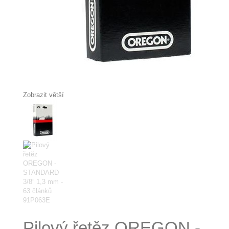
Zobrazit větší
Pilový řetěz OREGON -