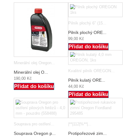
Pilník plochý 6" (15...
Pilník plochý ORE...
99,00 Kč
Přidat do košíku
Minerální olej Oregon...
Kvalitní pilník OREGON...
Minerální olej O...
190,00 Kč
Pilník kulatý ORE...
Přidat do košíku
44,00 Kč
Přidat do košíku
Souprava pro ostření...
|**|112|%**|...
Souprava Oregon p...
Protipořezové zim...