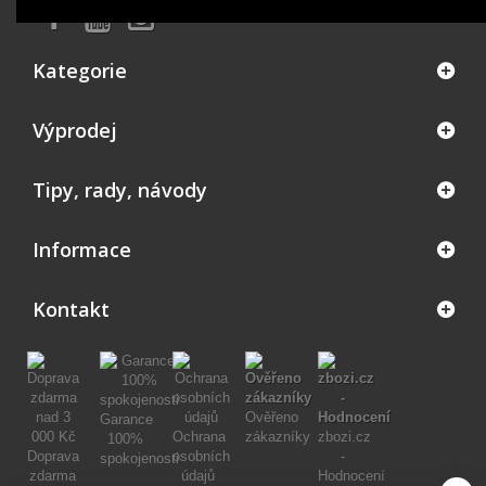
Kategorie
Výprodej
Tipy, rady, návody
Informace
Kontakt
Ověřeno
Garance
Ochrana
zákazníky
zbozi.cz
100%
Doprava
osobních
-
spokojenosti
zdarma
údajů
Hodnocení