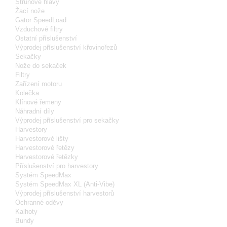
Strunové hlavy
Žací nože
Gator SpeedLoad
Vzduchové filtry
Ostatní příslušenství
Výprodej příslušenství křovinořezů
Sekačky
Nože do sekaček
Filtry
Zařízení motoru
Kolečka
Klínové řemeny
Náhradní díly
Výprodej příslušenství pro sekačky
Harvestory
Harvestorové lišty
Harvestorové řetězy
Harvestorové řetězky
Příslušenství pro harvestory
Systém SpeedMax
Systém SpeedMax XL (Anti-Vibe)
Výprodej příslušenství harvestorů
Ochranné oděvy
Kalhoty
Bundy