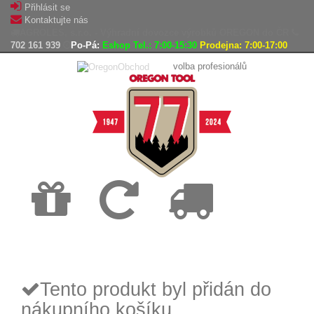
Přihlásit se
Kontaktujte nás
AGROLES, s.r.o. - Výhradní dovozce výrobků OREGON do ČR
702 161 939
Po-Pá:
Eshop Tel.: 7:00-15:30
Prodejna: 7:00-17:00
volba profesionálů
Doprava
Vrácení
Expedice
zdarma
zboží,
zboží do
reklamace
24h
Tento produkt byl přidán do
nákupního košíku