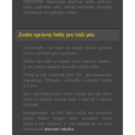
OREGON® doporučuje používat řetěz snižující
riziko zpětného vrhu, dokud nezískáte dostatek
zkušeností se zpětným vrhem.
Zvolte správný řetěz pro Vaší pilu
Zkontrolujte, zda máte na starém řetězu správné
číslice symbolizující typ řetězu.
Mohou být vidět ve spodní části vodícího článku -
tj. ten, který vstupuje do vodicí drážky lišty.
Pokud je zde vyražené číslo "91", jeho parametry
znamenají: 3/8 palce a tloušťku vodícího článku
1,3 mm.
Nyní spočítejte pouze vodící články po celé délce
řetězu a vyberte vhodný řetěz z řady 91 v našem
obchodě.
Nezapomeňte, že Váš řetěz může mít označení
jiného řetězu Oregon nebo označení, které
používá jiný výrobce. V tom případě by se Vám
mohla hodit
převodní tabulka
.