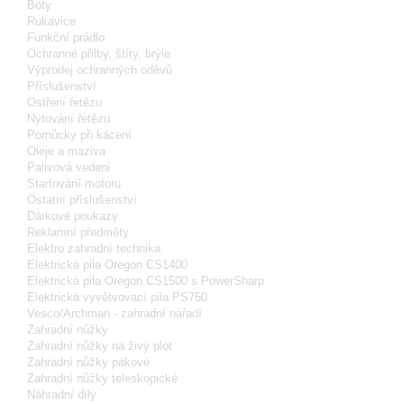
Boty
Rukavice
Funkční prádlo
Ochranné přilby, štíty, brýle
Výprodej ochranných oděvů
Příslušenství
Ostření řetězu
Nýtování řetězu
Pomůcky při kácení
Oleje a maziva
Palivová vedení
Startování motoru
Ostatní příslušenství
Dárkové poukazy
Reklamní předměty
Elektro zahradní technika
Elektrická pila Oregon CS1400
Elektrická pila Oregon CS1500 s PowerSharp
Elektrická vyvětvovací pila PS750
Vesco/Archman - zahradní nářadí
Zahradní nůžky
Zahradní nůžky na živý plot
Zahradní nůžky pákové
Zahradní nůžky teleskopické
Náhradní díly