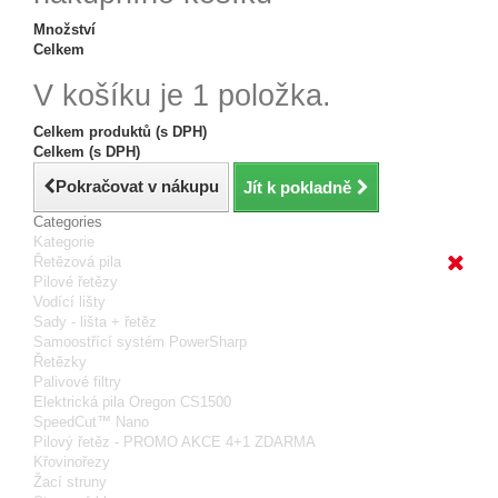
Množství
Celkem
V košíku je 1 položka.
Celkem produktů (s DPH)
Celkem (s DPH)
Pokračovat v nákupu
Jít k pokladně
Categories
Kategorie
Řetězová pila
Pilové řetězy
Vodící lišty
Sady - lišta + řetěz
Samoostřící systém PowerSharp
Řetězky
Palivové filtry
Elektrická pila Oregon CS1500
SpeedCut™ Nano
Pilový řetěz - PROMO AKCE 4+1 ZDARMA
Křovinořezy
Žací struny