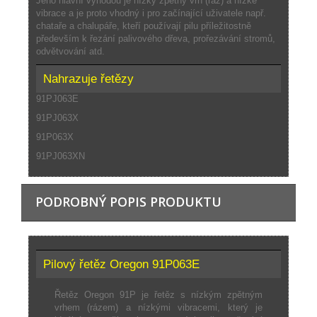
Jeho hlavní výhodou je nízký zpětný vrh (ráz) a nízké
vibrace a je proto vhodný i pro začínající uživatele např.
chataře a chalupáře, kteří používají pilu příležitostně
především k řezání palivového dřeva, prořezávání stromů,
odvětvování atd.
Nahrazuje řetězy
91PJ063E
91PJ063X
91P063X
91PJ063XN
PODROBNÝ POPIS PRODUKTU
Pilový řetěz Oregon 91P063E
Řetěz Oregon 91P je řetěz s nízkým zpětným
vrhem (rázem) a nízkými vibracemi, který je