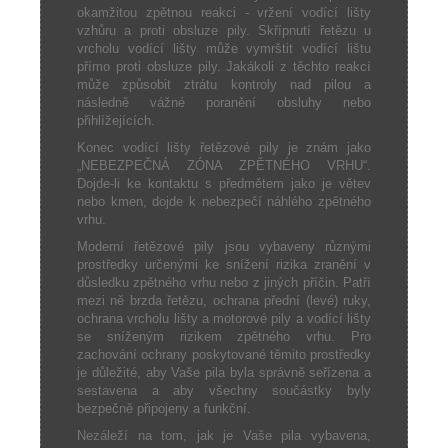
okamžitou zpětnou reakci - vržení vodící lišty
vzhůru a proti obsluze pily. Skřípnutí řetězu u
vrcholu vodící lišty může vymrštit vodící lištu
přímo proti obsluze pily. Jakákoli z těchto reakcí
může způsobit ztrátu kontroly nad pilou a
následně vážné poranění obsluhy nebo
přihlížejících.
Konec vodící lišty řetězové pily je znám jako
„NEBEZPEČNÁ ZÓNA ZPĚTNÉHO VRHU“.
Dojde-li ke kontaktu s předmětem jako je větev
nebo kmen, dojde k nebezpečí náhlého zpětného
vrhu.
Moderní řetězové pily jsou vybaveny různými
prostředky určenými ke snížení rizika zranění v
důsledku zpětného vrhu nebo z jiných příčin. Patří
mezi ně brzda řetězu, ochrana přední (levé) ruky,
ochrana vrcholu lišty a motorové pily a vodící lišty
se sníženým rizikem zpětného vrhu. Pro
zachování ochrany poskytované těmito prostředky
je důležité, aby Vaše pila byla správně seřízena a
sestavena a aby všechny součástky byly
bezpečně připojeny a funkční.
Nezáleží na tom, jak je Vaše pila vybavena,