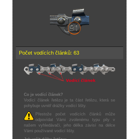
Počet vodících článků: 63
Co je vodící článek?
Vodící článek řetězu je ta část řetězu, která se
pohybuje uvnitř drážky vodící lišty.
Přestože počet vodících článků může
odpovídat Vámi zvolenému typu pily v
našem vyhledávači, jeho délka závisí na délce
Vámi používané vodící lišty.