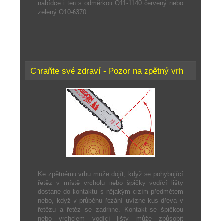
nabídce i ten s odměrkou O11-1140 červený nebo
zelený O10-6370
Chraňte své zdraví - Pozor na zpětný vrh
Ke zpětnému vrhu může dojít, když se pohybující
řetěz v místě vrcholu nebo špičky vodící lišty
dostane do kontaktu s nějakým cizím předmětem
nebo, když v průběhu řezání uvízne kus dřeva v
řetězu a řetěz se zadrhne. Kontakt se špičkou
nebo vrcholem vodící lišty může způsobit