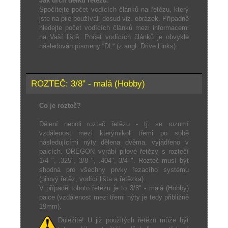
Jak určit délku řetězu:
Spočítejte počet vodících článků na řetězu, který
jste na pile používali dosud viz. obrázek. Případně
hledejte počet vodících článků mezi informacemi
na Vaší liště. Počet vodících článků je obvykle
následován písmeny “DL“ (z angl. Drive Links).
ROZTEČ: 3/8" - malá (Hobby)
Co je rozteč?
Dělení neboli rozteč řetězu - tj. se rozumí
vzdálenost mezi kterýmikoli třemi po sobě
následujícími nýty dělena dvěma, vyjádřeno v
palcích. OREGON vyrábí pilové řetězy s roztečí
1/4 ", .325", 3/8 ", .404", 3/4 ". Rozteč musí být
shodná pro všechny prvky řezacího systému
(pilový řetěz, vodící lišta a řetězka).
V případě tohoto řetězu je to 3/8" - malá (Hobby)
palce (vzdálenost mezi třemi nýty je tedy přibližně
19mm).
Důležité! U již použitých řetězů může být