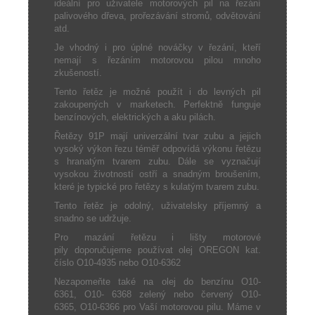
ideální pro uživatele motorových pil na řezání
palivového dřeva, prořezávání stromů, odvětování
atd.
Je vhodný i pro úplné nováčky v řezání, kteří
nemají s řezáním motorovou pilou mnoho
zkušeností.
Tento řetěz je možné použít i do levných pil
zakoupených v marketech. Perfektně funguje
benzínových, elektrických a aku pilách.
Řetězy 91P mají univerzální tvar zubu a jejich
vysoký výkon řezu téměř odpovídá výkonu řetězu
s hranatým tvarem zubu. Dále se vyznačují
vysokou životností ostří a snadným broušením,
které je typické pro řetězy s kulatým tvarem zubu.
Tento řetěz je odolný, uživatelsky příjemný a
snadno se udržuje.
Pro mazání řetězu i lišty motorové
pily doporučujeme používat olej OREGON kat.
číslo O10-4935 nebo O10-6362
Nezapomeňte také na olej do benzínu O10-
6361, O10- 6368 zelený nebo červený O10-
6365, O10-6366 pro Vaší motorovou pilu. Máme v