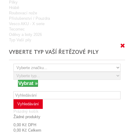
Pilky
Hrábě
Roubovací nože
Příslušenství / Pouzdra
Vesco AKU - X serie
Tecomec
Oděvy a boty 2026
Typ Vaší pily
VYBERTE TYP VAŠÍ ŘETĚZOVÉ PILY
Vyhledávání
Prázdný košík
Žádné produkty
0,00 Kč
DPH
0,00 Kč
Celkem