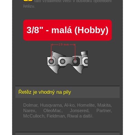
tato vzdálenost větší v důsledku opotřebení
řetězu.
3/8" - malá (Hobby)
Řetěz je vhodný na pily
Dolmar, Husqvarna, Al-ko, Homelite, Makita,
Narex, OleoMac, Jonsered, Partner,
McCulloch, Fieldman, Riwal a další.