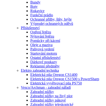
Bundy
Boty
Rukavice
Funkční prádlo
Ochranné přilby, štíty, brýle
Výprodej ochranných oděvů
Příslušenství
Ostření řetězu
Nýtování řetězu
Pomůcky při kácení
Oleje a maziva
Palivová vedení
Startování motoru
Ostatní příslušenství
Dárkové poukazy
Reklamní předměty
Elektro zahradní technika
Elektrická pila Oregon CS1400
Elektrická pila Oregon CS1500 s PowerSharp
Elektrická vyvětvovací pila PS750
Vesco/Archman - zahradní nářadí
Zahradní nůžky
Zahradní nůžky na živý plot
Zahradní nůžky pákové
Zahradní nůžky teleskopické