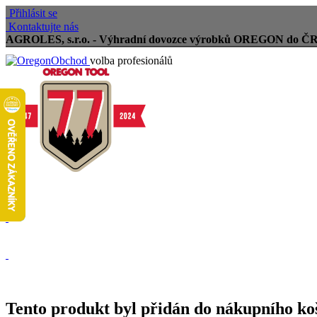
Přihlásit se
Kontaktujte nás
AGROLES, s.r.o. - Výhradní dovozce výrobků OREGON do Č
volba profesionálů
Doprava zdarma
Vrácení zboží, reklamace
Expedice zboží do 24h
Tento produkt byl přidán do nákupního ko