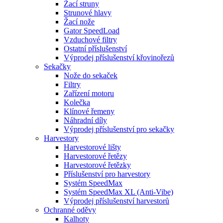
Žací struny
Strunové hlavy
Žací nože
Gator SpeedLoad
Vzduchové filtry
Ostatní příslušenství
Výprodej příslušenství křovinořezů
Sekačky
Nože do sekaček
Filtry
Zařízení motoru
Kolečka
Klínové řemeny
Náhradní díly
Výprodej příslušenství pro sekačky
Harvestory
Harvestorové lišty
Harvestorové řetězy
Harvestorové řetězky
Příslušenství pro harvestory
Systém SpeedMax
Systém SpeedMax XL (Anti-Vibe)
Výprodej příslušenství harvestorů
Ochranné oděvy
Kalhoty