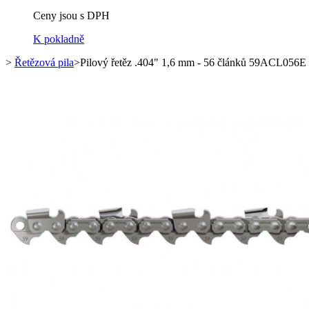
Ceny jsou s DPH
K pokladně
>
Řetězová pila
>
Pilový řetěz .404" 1,6 mm - 56 článků 59ACL056E