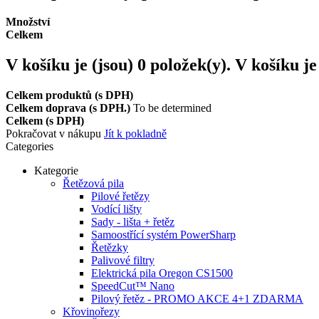
Množství
Celkem
V košíku je (jsou)
0
položek(y).
V košíku je
Celkem produktů (s DPH)
Celkem doprava (s DPH.)
To be determined
Celkem (s DPH)
Pokračovat v nákupu
Jít k pokladně
Categories
Kategorie
Řetězová pila
Pilové řetězy
Vodící lišty
Sady - lišta + řetěz
Samoostřící systém PowerSharp
Řetězky
Palivové filtry
Elektrická pila Oregon CS1500
SpeedCut™ Nano
Pilový řetěz - PROMO AKCE 4+1 ZDARMA
Křovinořezy