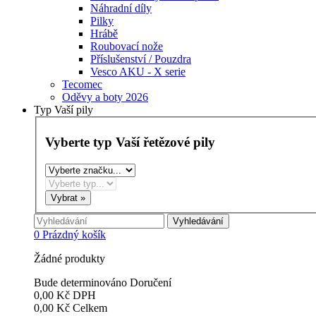
Náhradní díly
Pilky
Hrábě
Roubovací nože
Příslušenství / Pouzdra
Vesco AKU - X serie
Tecomec
Oděvy a boty 2026
Typ Vaší pily
Vyberte typ Vaší řetězové pily
Vyhledávání
0
Prázdný košík
Žádné produkty
Bude determinováno
Doručení
0,00 Kč
DPH
0,00 Kč
Celkem