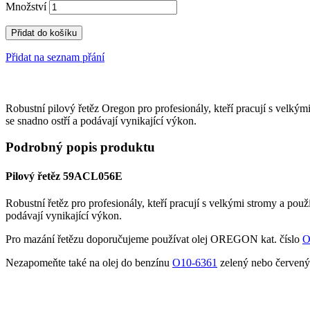
Množství
Přidat do košíku
Přidat na seznam přání
Robustní pilový řetěz Oregon pro profesionály, kteří pracují s velký
se snadno ostří a podávají vynikající výkon.
Podrobný popis produktu
Pilový řetěz 59ACL056E
Robustní řetěz pro profesionály, kteří pracují s velkými stromy a pou
podávají vynikající výkon.
Pro mazání řetězu doporučujeme používat olej OREGON kat. číslo
O
Nezapomeňte také na olej do benzínu
O10-6361
zelený nebo červen