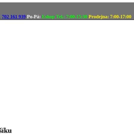
R
702 161 939
Po-Pá:
Eshop Tel.: 7:00-15:30
Prodejna: 7:00-17:00
šíku