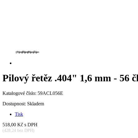
Pilový řetěz .404" 1,6 mm - 56
Katalogové číslo:
59ACL056E
Dostupnost:
Skladem
Tisk
518,00 Kč
s DPH
(428,24 bez DPH)