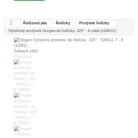
Řetězová pila
Řetězky
Prstýnek řetězky
Výměnný prstýnek Oregon do řetězky .325" - 8 zubů (11891C)
Zobrazit větší
Předchozí