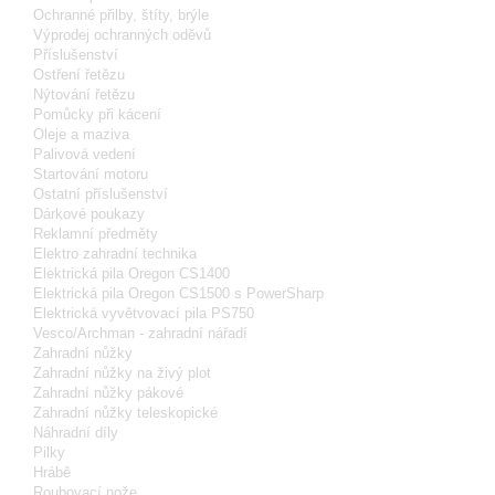
Ochranné přilby, štíty, brýle
Výprodej ochranných oděvů
Příslušenství
Ostření řetězu
Nýtování řetězu
Pomůcky při kácení
Oleje a maziva
Palivová vedení
Startování motoru
Ostatní příslušenství
Dárkové poukazy
Reklamní předměty
Elektro zahradní technika
Elektrická pila Oregon CS1400
Elektrická pila Oregon CS1500 s PowerSharp
Elektrická vyvětvovací pila PS750
Vesco/Archman - zahradní nářadí
Zahradní nůžky
Zahradní nůžky na živý plot
Zahradní nůžky pákové
Zahradní nůžky teleskopické
Náhradní díly
Pilky
Hrábě
Roubovací nože