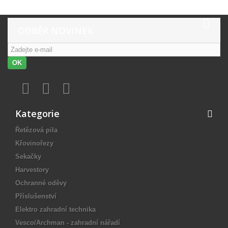
ODBĚR NOVINEK
OK
Kategorie
Řetězová pila
Křovinořezy
Sekačky
Harvestory
Ochranné oděvy
Příslušenství
Elektro zahradní technika
Vesco/Archman - zahradní nářadí