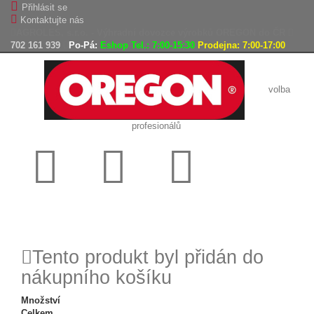
Přihlásit se
Kontaktujte nás
AGROLES, s.r.o. - Výhradní dovozce výrobků OREGON do ČR
702 161 939
Po-Pá:
Eshop Tel.: 7:00-15:30
Prodejna: 7:00-17:00
volba
profesionálů
Doprava
Vrácení
Expedice
zdarma
zboží,
zboží do
reklamace
24h
Tento produkt byl přidán do
nákupního košíku
Množství
Celkem