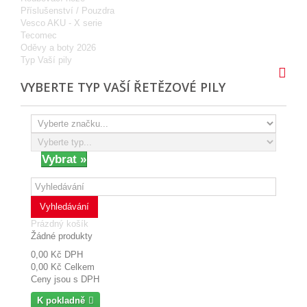
Příslušenství / Pouzdra
Vesco AKU - X serie
Tecomec
Oděvy a boty 2026
Typ Vaší pily
VYBERTE TYP VAŠÍ ŘETĚZOVÉ PILY
Vyhledávání
Prázdný košík
Žádné produkty
0,00 Kč
DPH
0,00 Kč
Celkem
Ceny jsou s DPH
K pokladně