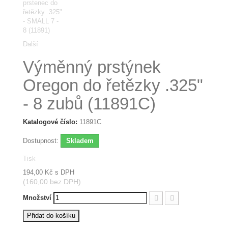
Další
Výměnný prstýnek
Oregon do řetězky .325"
- 8 zubů (11891C)
Katalogové číslo:
11891C
Dostupnost:
Skladem
Tisk
194,00 Kč
s DPH
(160,00 bez DPH)
Množství
Přidat do košíku