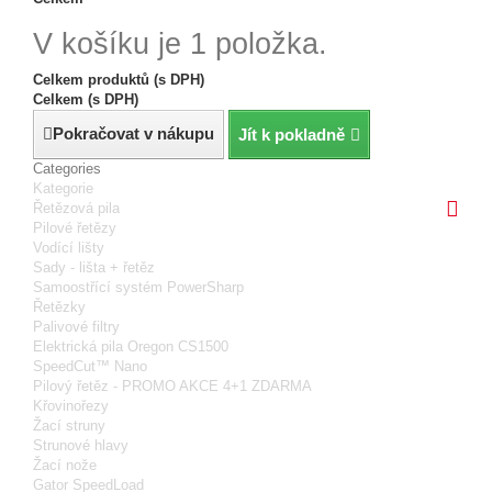
V košíku je 1 položka.
Celkem produktů (s DPH)
Celkem (s DPH)
Pokračovat v nákupu
Jít k pokladně
Categories
Kategorie
Řetězová pila
Pilové řetězy
Vodící lišty
Sady - lišta + řetěz
Samoostřící systém PowerSharp
Řetězky
Palivové filtry
Elektrická pila Oregon CS1500
SpeedCut™ Nano
Pilový řetěz - PROMO AKCE 4+1 ZDARMA
Křovinořezy
Žací struny
Strunové hlavy
Žací nože
Gator SpeedLoad