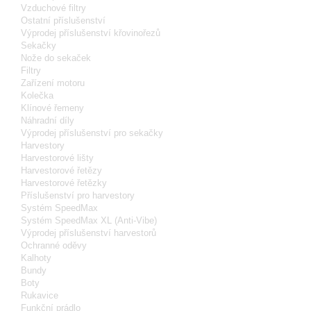
Vzduchové filtry
Ostatní příslušenství
Výprodej příslušenství křovinořezů
Sekačky
Nože do sekaček
Filtry
Zařízení motoru
Kolečka
Klínové řemeny
Náhradní díly
Výprodej příslušenství pro sekačky
Harvestory
Harvestorové lišty
Harvestorové řetězy
Harvestorové řetězky
Příslušenství pro harvestory
Systém SpeedMax
Systém SpeedMax XL (Anti-Vibe)
Výprodej příslušenství harvestorů
Ochranné oděvy
Kalhoty
Bundy
Boty
Rukavice
Funkční prádlo