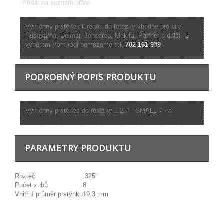
Přidat na seznam přání
Výměnný prstýnek Oregon do řetězky vhodný pro pily
Husqvarna, Dolmar, Jonsered, Makita, Partner a další. S
výběrem Vám rádi pomůžeme tel.
702 161 939
PODROBNÝ POPIS PRODUKTU
Výměnný prstenec do řetězky .325" - SMALL 7 - 8
PARAMETRY PRODUKTU
Rozteč
.325"
Počet zubů
8
Vnitřní průměr prstýnku
19,3 mm