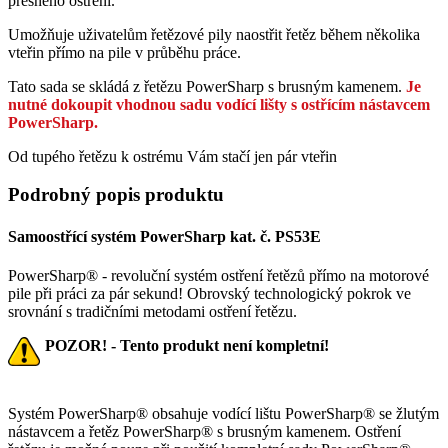
přesného ostření.
Umožňuje uživatelům řetězové pily naostřit řetěz během několika
vteřin přímo na pile v průběhu práce.
Tato sada se skládá z řetězu PowerSharp s brusným kamenem.
Je
nutné dokoupit vhodnou sadu vodící lišty s ostřícím nástavcem
PowerSharp.
Od tupého řetězu k ostrému Vám stačí jen pár vteřin
Podrobný popis produktu
Samoostřící systém PowerSharp kat. č. PS53E
PowerSharp® - revoluční systém ostření řetězů přímo na motorové
pile při práci za pár sekund! Obrovský technologický pokrok ve
srovnání s tradičními metodami ostření řetězu.
POZOR! - Tento produkt není kompletní!
Systém PowerSharp® obsahuje vodící lištu PowerSharp® se žlutým
nástavcem a řetěz PowerSharp® s brusným kamenem. Ostření