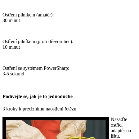
Ostření pilníkem (amatér):
30 minut
Ostření pilníkem (profi dřevorubec):
10 minut
Ostření se systémem PowerSharp:
3-5 sekund
Podívejte se, jak je to jednoduché
3 kroky k preciznímu naostření řetězu
Nasaďte
ostřící
adaptér na
lištu.