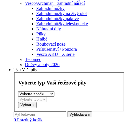
Vesco/Archman - zahradní nářadí
Zahradní nůžky
Zahradní nůžky na živý plot
Zahradní nůžky pákové
Zahradní nůžky teleskopické
Náhradní díly
Pilky
Hrábě
Roubovací nože
Příslušenství / Pouzdra
Vesco AKU - X serie
Tecomec
Oděvy a boty 2026
Typ Vaší pily
Vyberte typ Vaší řetězové pily
Vyhledávání
0
Prázdný košík