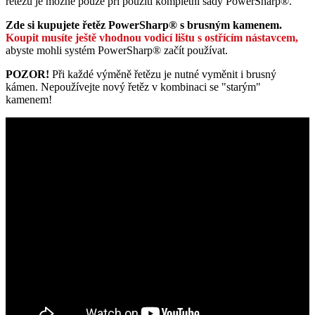
řetězu je možné pouze při použití kompletní sady PowerSharp®.
Zde si kupujete řetěz PowerSharp® s brusným kamenem.
Koupit musíte ještě vhodnou vodicí lištu s ostřícím nástavcem,
abyste mohli systém PowerSharp® začít používat.
POZOR!
Při každé výměně řetězu je nutné vyměnit i brusný
kámen. Nepoužívejte nový řetěz v kombinaci se "starým"
kamenem!