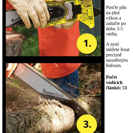
Pusťte pilu
na plný
výkon a
zatlačte po
dobu 3-5
vteřin.
A nyní
můžete řezat
precizně
naostřeným
řetězem.
Počet
vodících
článků: 53