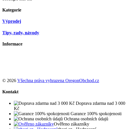
Kategorie
Výprodej
Tipy, rady, návody
Informace
Podle zákona o evidenci tržeb je prodávající povinen vystavit
kupujícímu účtenku. Zároveň je povinen zaevidovat přijatou tržbu u
správce daně online; v případě technického výpadku pak nejpozději
do 48 hodin.
© 2026
Všechna práva vyhrazena OregonObchod.cz
Kontakt
Doprava zdarma nad 3 000
Kč
Garance 100% spokojenosti
Ochrana osobních údajů
Ověřeno zákazníky