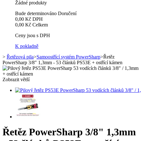
Žádné produkty
Bude determinováno
Doručení
0,00 Kč
DPH
0,00 Kč
Celkem
Ceny jsou s DPH
K pokladně
>
Řetězová pila
>
Samoostřící systém PowerSharp
>
Řetěz
PowerSharp 3/8" 1,3mm - 53 článků PS53E + ostřící kámen
Zobrazit větší
Řetěz PowerSharp 3/8" 1,3mm