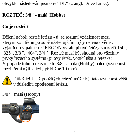
obvykle následován písmeny “DL“ (z angl. Drive Links).
ROZTEČ: 3/8" - malá (Hobby)
Co je rozteč?
Dělení neboli rozteč řetězu - tj. se rozumí vzdálenost mezi
kterýmikoli třemi po sobě následujícími nýty dělena dvěma,
vyjádřeno v palcích. OREGON vyrábí pilové řetězy s roztečí 1/4 ",
.325", 3/8 ", .404", 3/4 ". Rozteč musí být shodná pro všechny
prvky řezacího systému (pilový řetěz, vodící lišta a řetězka).
V případě tohoto řetězu je to 3/8" - malá (Hobby) palce (vzálenost
mezi třemi nýti je tedy přibližně 19 mm).
Důležité! U již použitých řetězů může být tato vzálenost větší
v důsledku opotřebení řetězu.
3/8" - malá (Hobby)