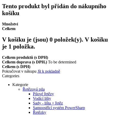
Tento produkt byl přidán do nákupního
košíku
Množství
Celkem
V košíku je (jsou)
0
položek(y).
V košíku
je 1 položka.
Celkem produktů (s DPH)
Celkem doprava (s DPH.)
To be determined
Celkem (s DPH)
Pokračovat v nákupu
Jít k pokladně
Categories
Kategorie
Řetězová pila
Pilové řetězy
Vodící lišty
Sady - lišta + řetěz
Samoostřící systém PowerSharp
Řetězky