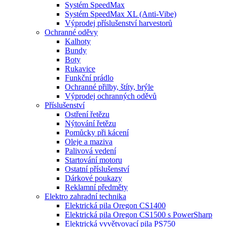
Systém SpeedMax
Systém SpeedMax XL (Anti-Vibe)
Výprodej příslušenství harvestorů
Ochranné oděvy
Kalhoty
Bundy
Boty
Rukavice
Funkční prádlo
Ochranné přilby, štíty, brýle
Výprodej ochranných oděvů
Příslušenství
Ostření řetězu
Nýtování řetězu
Pomůcky při kácení
Oleje a maziva
Palivová vedení
Startování motoru
Ostatní příslušenství
Dárkové poukazy
Reklamní předměty
Elektro zahradní technika
Elektrická pila Oregon CS1400
Elektrická pila Oregon CS1500 s PowerSharp
Elektrická vyvětvovací pila PS750