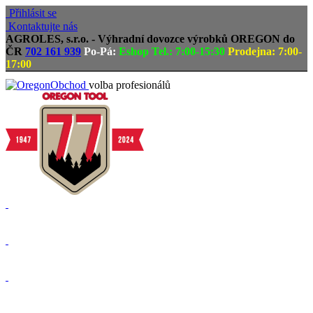
Přihlásit se
Kontaktujte nás
AGROLES, s.r.o. - Výhradní dovozce výrobků OREGON do
ČR
702 161 939
Po-Pá:
Eshop Tel.: 7:00-15:30
Prodejna: 7:00-
17:00
volba profesionálů
Doprava zdarma
Vrácení zboží, reklamace
Expedice zboží do 24h