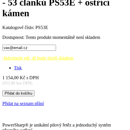
- 53 článků PS53E + ostřící
kámen
Katalogové číslo:
PS53E
Dostupnost:
Tento produkt momentálně není skladem
-Informujte mě, až bude zboží skladem
Tisk
1 154,00 Kč
s DPH
(953,80 bez DPH)
Přidat do košíku
Přidat na seznam přání
PowerSharp® je unikátní pilový řetěz a jednoduchý systém