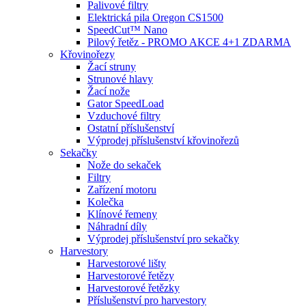
Palivové filtry
Elektrická pila Oregon CS1500
SpeedCut™ Nano
Pilový řetěz - PROMO AKCE 4+1 ZDARMA
Křovinořezy
Žací struny
Strunové hlavy
Žací nože
Gator SpeedLoad
Vzduchové filtry
Ostatní příslušenství
Výprodej příslušenství křovinořezů
Sekačky
Nože do sekaček
Filtry
Zařízení motoru
Kolečka
Klínové řemeny
Náhradní díly
Výprodej příslušenství pro sekačky
Harvestory
Harvestorové lišty
Harvestorové řetězy
Harvestorové řetězky
Příslušenství pro harvestory