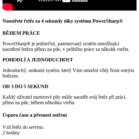
Naostřete řetěz za 4 sekundy díky systému PowerSharp®
BĚHEM PRÁCE
PowerSharp® je jedinečný, patentovaný systém umožňující
naostření řetězu přímo na pile, v průběhu práce za několik vteřin.
POHODLÍ A JEDNODUCHOST
Jednoduchý, unikatní systém, který Vám umožní vždy řezat ostrým
řetězem.
OD 3 DO 5 SEKUND
Každý uživatel motorové pily může naostřit svůj řetěz při práci,
přímo na pile, během několika vteřin.
Úspora času a přesnost ostření
Vzít řetěz do servisu:
2 hodiny