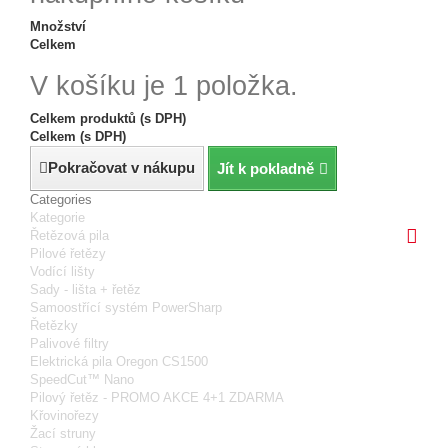
Množství
Celkem
V košíku je 1 položka.
Celkem produktů (s DPH)
Celkem (s DPH)
Pokračovat v nákupu
Jít k pokladně
Categories
Kategorie
Řetězová pila
Pilové řetězy
Vodící lišty
Sady - lišta + řetěz
Samoostřící systém PowerSharp
Řetězky
Palivové filtry
Elektrická pila Oregon CS1500
SpeedCut™ Nano
Pilový řetěz - PROMO AKCE 4+1 ZDARMA
Křovinořezy
Žací struny