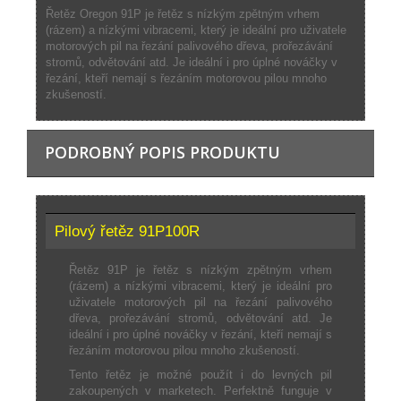
Řetěz Oregon 91P je řetěz s nízkým zpětným vrhem
(rázem) a nízkými vibracemi, který je ideální pro uživatele
motorových pil na řezání palivového dřeva, prořezávání
stromů, odvětování atd. Je ideální i pro úplné nováčky v
řezání, kteří nemají s řezáním motorovou pilou mnoho
zkušeností.
PODROBNÝ POPIS PRODUKTU
Pilový řetěz 91P100R
Řetěz 91P je řetěz s nízkým zpětným vrhem
(rázem) a nízkými vibracemi, který je ideální pro
uživatele motorových pil na řezání palivového
dřeva, prořezávání stromů, odvětování atd. Je
ideální i pro úplné nováčky v řezání, kteří nemají s
řezáním motorovou pilou mnoho zkušeností.
Tento řetěz je možné použít i do levných pil
zakoupených v marketech. Perfektně funguje v