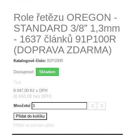
Role řetězu OREGON -
STANDARD 3/8” 1,3mm
- 1637 článků 91P100R
(DOPRAVA ZDARMA)
Katalogové číslo:
91P100R
Dostupnost:
Skladem
Tisk
8 047,00 Kč
s DPH
(6 650,00 bez DPH)
Množství
Přidat do košíku
Přidat na seznam přání