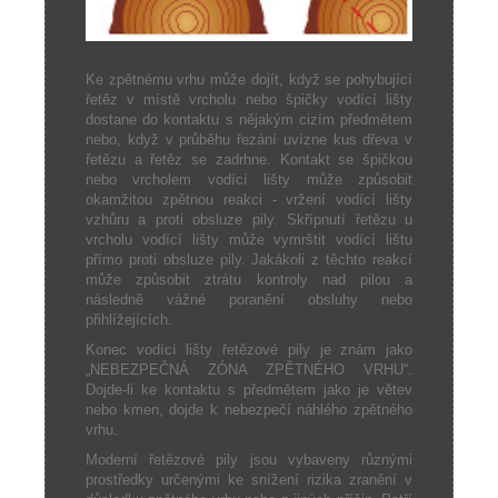
Ke zpětnému vrhu může dojít, když se pohybující
řetěz v místě vrcholu nebo špičky vodící lišty
dostane do kontaktu s nějakým cizím předmětem
nebo, když v průběhu řezání uvízne kus dřeva v
řetězu a řetěz se zadrhne. Kontakt se špičkou
nebo vrcholem vodící lišty může způsobit
okamžitou zpětnou reakci - vržení vodící lišty
vzhůru a proti obsluze pily. Skřípnutí řetězu u
vrcholu vodící lišty může vymrštit vodící lištu
přímo proti obsluze pily. Jakákoli z těchto reakcí
může způsobit ztrátu kontroly nad pilou a
následně vážné poranění obsluhy nebo
přihlížejících.
Konec vodící lišty řetězové pily je znám jako
„NEBEZPEČNÁ ZÓNA ZPĚTNÉHO VRHU“.
Dojde-li ke kontaktu s předmětem jako je větev
nebo kmen, dojde k nebezpečí náhlého zpětného
vrhu.
Moderní řetězové pily jsou vybaveny různými
prostředky určenými ke snížení rizika zranění v