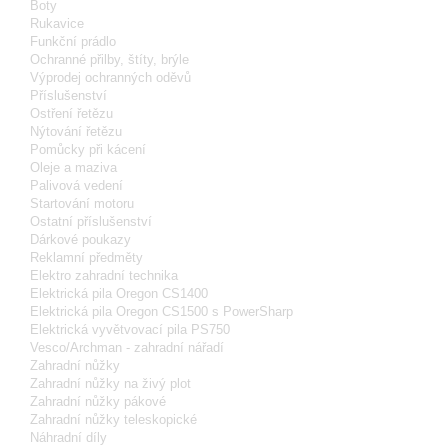
Boty
Rukavice
Funkční prádlo
Ochranné přilby, štíty, brýle
Výprodej ochranných oděvů
Příslušenství
Ostření řetězu
Nýtování řetězu
Pomůcky při kácení
Oleje a maziva
Palivová vedení
Startování motoru
Ostatní příslušenství
Dárkové poukazy
Reklamní předměty
Elektro zahradní technika
Elektrická pila Oregon CS1400
Elektrická pila Oregon CS1500 s PowerSharp
Elektrická vyvětvovací pila PS750
Vesco/Archman - zahradní nářadí
Zahradní nůžky
Zahradní nůžky na živý plot
Zahradní nůžky pákové
Zahradní nůžky teleskopické
Náhradní díly