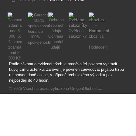
Ověřeno
Garance
Ochrana
zákazníky
zbozi.cz
100%
Doprava
osobních
-
spokojenosti
zdarma
údajů
Hodnocení
nad 3
000 Kč
Podle zákona o evidenci tržeb je prodávající povinen vystavit
kupujícímu účtenku. Zároveň je povinen zaevidovat přijatou tržbu
u správce daně online; v případě technického výpadku pak
nejpozději do 48 hodin.
© 2026
Všechna práva vyhrazena OregonObchod.cz