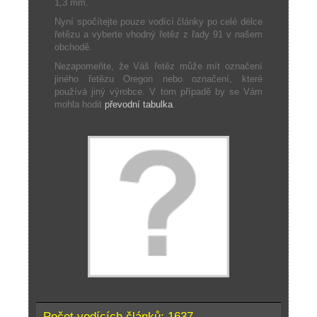
1,3 mm.
Nyní spočítejte pouze vodící články po celé délce
řetězu a vyberte vhodný řetěz z řady 91 v našem
obchodě.
Nezapomeňte, že Váš řetěz může mít označení
jiného řetězu Oregon nebo označení, které
používá jiný výrobce. V tom případě by se Vám
mohla hodit
převodní tabulka
.
Počet vodících článků: 1637