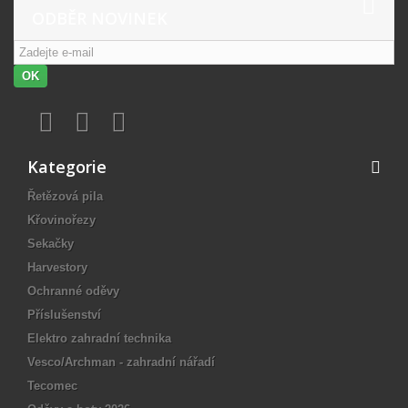
ODBĚR NOVINEK
OK
Kategorie
Řetězová pila
Křovinořezy
Sekačky
Harvestory
Ochranné oděvy
Příslušenství
Elektro zahradní technika
Vesco/Archman - zahradní nářadí
Tecomec