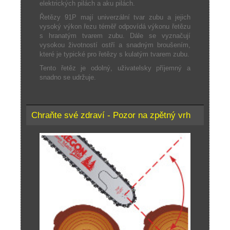
elektrických pilách a aku pilách.
Řetězy 91P mají univerzální tvar zubu a jejich
vysoký výkon řezu téměř odpovídá výkonu řetězu
s hranatým tvarem zubu. Dále se vyznačují
vysokou životností ostří a snadným broušením,
které je typické pro řetězy s kulatým tvarem zubu.
Tento řetěz je odolný, uživatelsky příjemný a
snadno se udržuje.
Chraňte své zdraví - Pozor na zpětný vrh