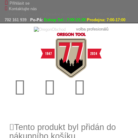
Přihlásit se
Kontaktujte nás
AGROLES, s.r.o. - Výhradní dovozce výrobků OREGON do ČR
702 161 939
Po-Pá:
Eshop Tel.: 7:00-15:30
Prodejna: 7:00-17:00
volba profesionálů
Doprava
Vrácení
Expedice
zdarma
zboží,
zboží do
reklamace
24h
Tento produkt byl přidán do
nákupního košíku