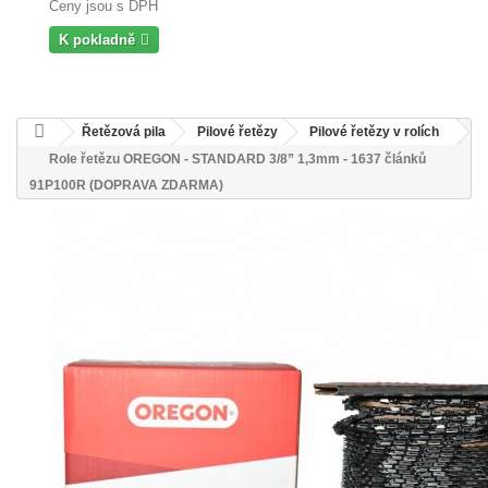
Ceny jsou s DPH
K pokladně
Řetězová pila
Pilové řetězy
Pilové řetězy v rolích
Role řetězu OREGON - STANDARD 3/8” 1,3mm - 1637 článků
91P100R (DOPRAVA ZDARMA)