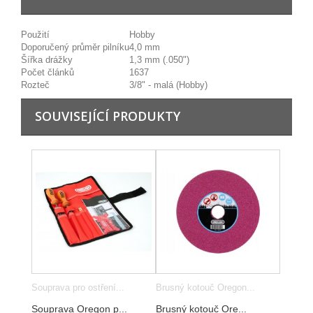
Použití
Hobby
Doporučený průměr pilníku
4,0 mm
Šířka drážky
1,3 mm (.050")
Počet článků
1637
Rozteč
3/8" - malá (Hobby)
SOUVISEJÍCÍ PRODUKTY
Souprava pro ostření...
Brusný kotouč Oregon...
Souprava Oregon p...
Brusný kotouč Ore...