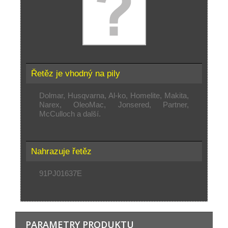
Řetěz je vhodný na pily
Dolmar, Husqvarna, Al-ko, Homelite, Makita,
Narex, OleoMac, Jonsered, Partner,
McCulloch a další.
Nahrazuje řetěz
91PJ01637E
PARAMETRY PRODUKTU