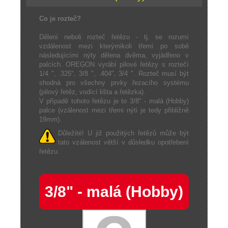
Co je rozteč?
Dělení neboli rozteč řetězu - tj. se rozumí
vzdálenost mezi kterýmikoli třemi po sobě
následujícími nýty dělena dvěma, vyjádřeno v
palcích. OREGON vyrábí pilové řetězy s roztečí
1/4 ", .325", 3/8 ", .404", 3/4 ". Rozteč musí být
shodná pro všechny prvky řezacího systému
(pilový řetěz, vodící lišta a řetězka).
V případě tohoto řetězu je to 3/8" - malá (Hobby)
palce (vzálenost mezi třemi nýti je tedy přibližně
19mm).
Důležité! U již použitých řetězů může být
tato vzálenost větší v důsledku opotřebení
řetězu.
3/8" - malá (Hobby)