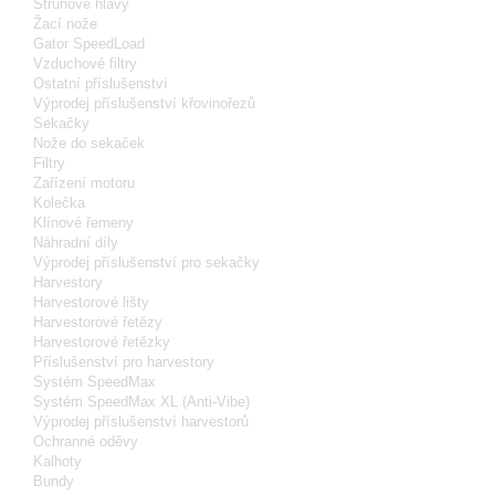
Strunové hlavy
Žací nože
Gator SpeedLoad
Vzduchové filtry
Ostatní příslušenství
Výprodej příslušenství křovinořezů
Sekačky
Nože do sekaček
Filtry
Zařízení motoru
Kolečka
Klínové řemeny
Náhradní díly
Výprodej příslušenství pro sekačky
Harvestory
Harvestorové lišty
Harvestorové řetězy
Harvestorové řetězky
Příslušenství pro harvestory
Systém SpeedMax
Systém SpeedMax XL (Anti-Vibe)
Výprodej příslušenství harvestorů
Ochranné oděvy
Kalhoty
Bundy