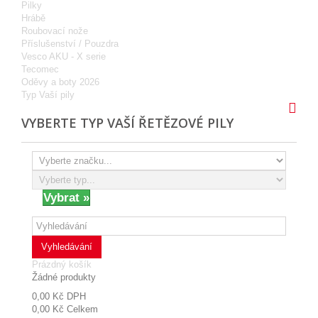
Pilky
Hrábě
Roubovací nože
Příslušenství / Pouzdra
Vesco AKU - X serie
Tecomec
Oděvy a boty 2026
Typ Vaší pily
VYBERTE TYP VAŠÍ ŘETĚZOVÉ PILY
Vyhledávání
Prázdný košík
Žádné produkty
0,00 Kč
DPH
0,00 Kč
Celkem