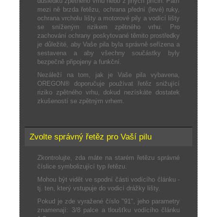
důsledku zpětného vrhu nebo z jiných příčin. Patří
mezi ně brzda řetězu, ochrana přední (levé) ruky,
ochrana vrcholu lišty a motorové pily a vodící lišty
se sníženým rizikem zpětného vrhu. Pro
zachování ochrany poskytované těmito prostředky
je důležité, aby Vaše pila byla správně seřízena a
sestavena a aby všechny součástky byly
bezpečně připojeny a funkční.
Nezáleží na tom, jak je Vaše pila vybavena,
OREGON® doporučuje používat řetěz snižující
riziko zpětného vrhu, dokud nezískáte dostatek
zkušeností se zpětným vrhem.
Zvolte správný řetěz pro Vaší pilu
Zkontrolujte, zda máte na starém řetězu správné
číslice symbolizující typ řetězu.
Mohou být vidět ve spodní části vodícího článku -
tj. ten, který vstupuje do vodicí drážky lišty.
Pokud je zde vyražené číslo "91", jeho parametry
znamenají: 3/8 palce a tloušťku vodícího článku