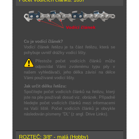
Co je vodící článek?
Vodící článek řetězu je ta část řetězu, která se
pohybuje uvnitř drážky vodící lišty.
Přestože počet vodících článků může
odpovídat Vámi zvolenému typu pily v
našem vyhledávači, jeho délka závisí na délce
Vámi používané vodící lišty.
Jak určit délku řetězu:
Spočítejte počet vodících článků na řetězu, který
jste na pile používali dosud viz. obrázek. Případně
hledejte počet vodících článků mezi informacemi
na Vaší liště. Počet vodících článků je obvykle
následován písmeny “DL“ (z angl. Drive Links).
ROZTEČ: 3/8" - malá (Hobby)