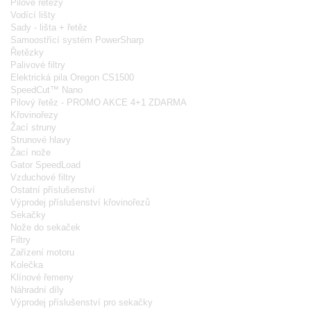
Pilové řetězy
Vodící lišty
Sady - lišta + řetěz
Samoostřící systém PowerSharp
Řetězky
Palivové filtry
Elektrická pila Oregon CS1500
SpeedCut™ Nano
Pilový řetěz - PROMO AKCE 4+1 ZDARMA
Křovinořezy
Žací struny
Strunové hlavy
Žací nože
Gator SpeedLoad
Vzduchové filtry
Ostatní příslušenství
Výprodej příslušenství křovinořezů
Sekačky
Nože do sekaček
Filtry
Zařízení motoru
Kolečka
Klínové řemeny
Náhradní díly
Výprodej příslušenství pro sekačky