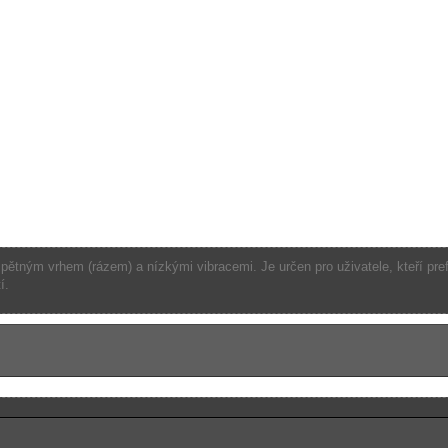
tným vrhem (rázem) a nízkými vibracemi. Je určen pro uživatele, kteří prefer
í.