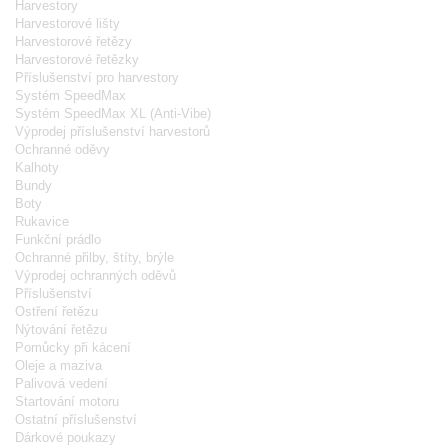
Harvestory
Harvestorové lišty
Harvestorové řetězy
Harvestorové řetězky
Příslušenství pro harvestory
Systém SpeedMax
Systém SpeedMax XL (Anti-Vibe)
Výprodej příslušenství harvestorů
Ochranné oděvy
Kalhoty
Bundy
Boty
Rukavice
Funkční prádlo
Ochranné přilby, štíty, brýle
Výprodej ochranných oděvů
Příslušenství
Ostření řetězu
Nýtování řetězu
Pomůcky při kácení
Oleje a maziva
Palivová vedení
Startování motoru
Ostatní příslušenství
Dárkové poukazy