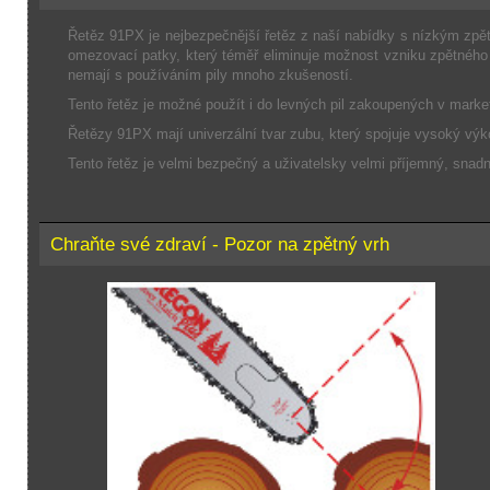
Řetěz 91PX je nejbezpečnější řetěz z naší nabídky s nízkým zpět
omezovací patky, který téměř eliminuje možnost vzniku zpětného v
nemají s používáním pily mnoho zkušeností.
Tento řetěz je možné použít i do levných pil zakoupených v market
Řetězy 91PX mají univerzální tvar zubu, který spojuje vysoký výk
Tento řetěz je velmi bezpečný a uživatelsky velmi příjemný, snadn
Chraňte své zdraví - Pozor na zpětný vrh