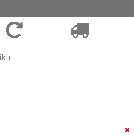
Vrácení zboží, reklamace
Expedice zboží do 24h
íku