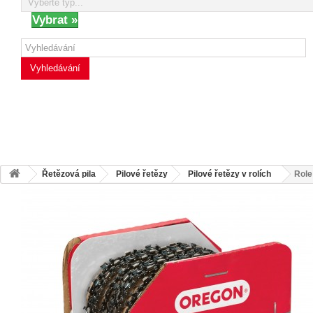
Vyhledávání
Řetězová pila
Pilové řetězy
Pilové řetězy v rolích
Role