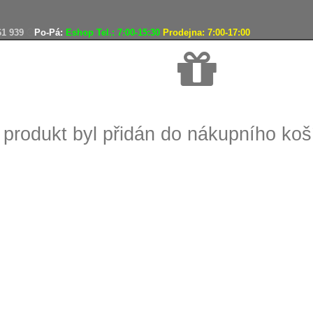
61 939
Po-Pá:
Eshop Tel.: 7:00-15:30
Prodejna: 7:00-17:00
Doprava zdarma
 produkt byl přidán do nákupního koš