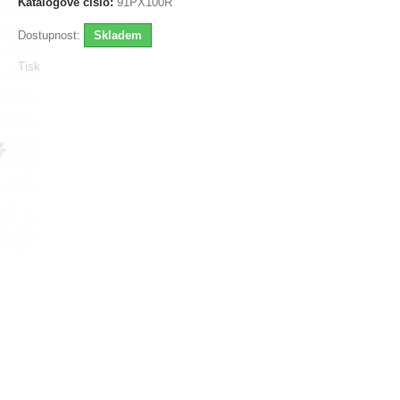
Katalogové číslo:
91PX100R
Dostupnost:
Skladem
Tisk