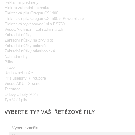
Reklamní předměty
Elektro zahradní technika
Elektrická pila Oregon CS1400
Elektrická pila Oregon CS1500 s PowerSharp
Elektrická vyvětvovací pila PS750
Vesco/Archman - zahradní nářadí
Zahradní nůžky
Zahradní nůžky na živý plot
Zahradní nůžky pákové
Zahradní nůžky teleskopické
Náhradní díly
Pilky
Hrábě
Roubovací nože
Příslušenství / Pouzdra
Vesco AKU - X serie
Tecomec
Oděvy a boty 2026
Typ Vaší pily
VYBERTE TYP VAŠÍ ŘETĚZOVÉ PILY