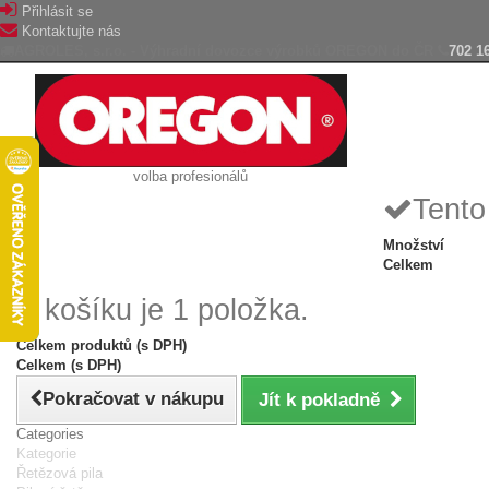
Přihlásit se
Kontaktujte nás
AGROLES, s.r.o. - Výhradní dovozce výrobků OREGON do ČR
702 1
volba profesionálů
Tento
Množství
Celkem
V košíku je 1 položka.
Celkem produktů (s DPH)
Celkem (s DPH)
Pokračovat v nákupu
Jít k pokladně
Categories
Kategorie
Řetězová pila