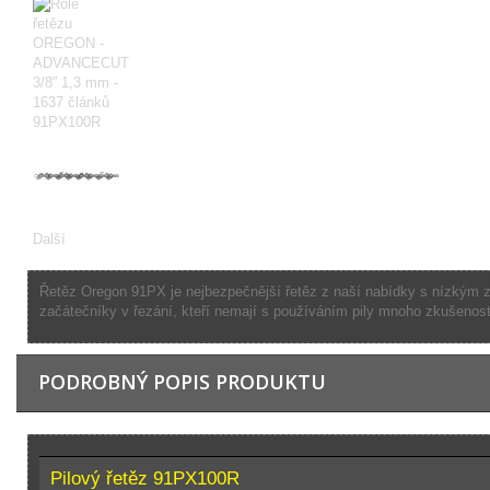
Další
Řetěz Oregon 91PX je nejbezpečnější řetěz z naší nabídky s nízkým zpě
začátečníky v řezání, kteří nemají s používáním pily mnoho zkušenost
PODROBNÝ POPIS PRODUKTU
Pilový řetěz 91PX100R