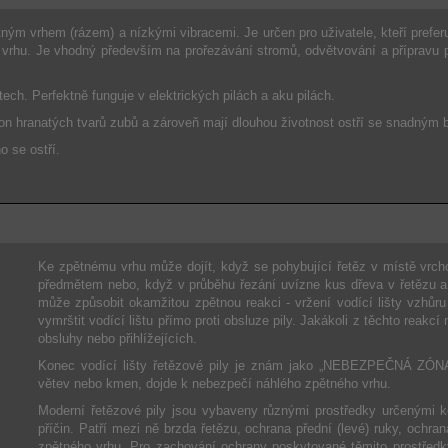
ným vrhem (rázem) a nízkými vibracemi. Je určen pro uživatele, kteří prefer
rhu. Je vhodný především na prořezávání stromů, odvětvování a přípravu pal
ech. Perfektně funguje v elektrických pilách a aku pilách.
on hranatých tvarů zubů a zároveň mají dlouhou životnost ostří se snadným 
o se ostří.
Ke zpětnému vrhu může dojít, když se pohybující řetěz v místě vrch
předmětem nebo, když v průběhu řezání uvízne kus dřeva v řetězu a 
může způsobit okamžitou zpětnou reakci - vržení vodící lišty vzhůru a
vymrštit vodící lištu přímo proti obsluze pily. Jakákoli z těchto reakc
obsluhy nebo přihlížejících.
Konec vodící lišty řetězové pily je znám jako „NEBEZPEČNÁ ZÓN
větev nebo kmen, dojde k nebezpečí náhlého zpětného vrhu.
Moderní řetězové pily jsou vybaveny různými prostředky určenými k
příčin. Patří mezi ně brzda řetězu, ochrana přední (levé) ruky, ochran
zpětného vrhu. Pro zachování ochrany poskytované těmito prostředky