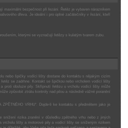
ují maximální bezpečnost při řezání. Řetěz je vybaven nárazníkem
ivového dřeva. Je ideální i pro úplné začátečníky v řezání, kteří
broušením, kterými se vyznačují řetězy s kulatým tvarem zubu.
olu nebo špičky vodící lišty dostane do kontaktu s nějakým cizím
řetěz se zadrhne. Kontakt se špičkou nebo vrcholem vodící lišty
 proti obsluze pily. Skřípnutí řetězu u vrcholu vodící lišty může
í může způsobit ztrátu kontroly nad pilou a následně vážné poranění
A ZPĚTNÉHO VRHU“. Dojde-li ke kontaktu s předmětem jako je
e snížení rizika zranění v důsledku zpětného vrhu nebo z jiných
a vrcholu lišty a motorové pily a vodící lišty se sníženým rizikem
 je důležité, aby Vaše pila byla správně seřízena a sestavena a