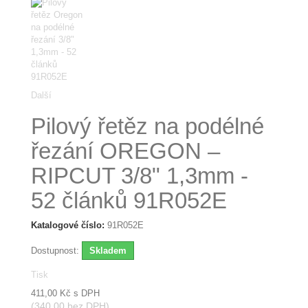
Další
Pilový řetěz na podélné
řezání OREGON –
RIPCUT 3/8" 1,3mm -
52 článků 91R052E
Katalogové číslo:
91R052E
Dostupnost:
Skladem
Tisk
411,00 Kč
s DPH
(340,00 bez DPH)