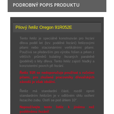
PODROBNÝ POPIS PRODUKTU
Pilový řetěz Oregon 91R052E
Tento řetěz je speciálně konstruován pro řezání
dřeva podél let (tzv. podélné řezání) řetězovými
pilami nebo stacionárními vertikálními pilami.
Používá se především pro výrobu fošen a prken z
větších průměrů kulatiny řezaných paralelně
(podélně) s léty dřeva. Tento řetěz zajistí hladký a
konzistentní povrch při řezání.
Řetěz 91R se nedoporučuje používat s ručními
pilami, pro zkušené pracovníky dřevařských
závodů je však ideální.
Řetěz má standardní části, rozdíl oproti
standardním řetězům je v odlišném úhlu ostření
řezacího zubu. Ostří se pod úhlem 10°.
Nepoužívejte tento řetěz k jinému než
podélnému řezání!