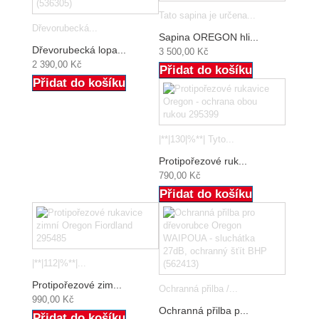
Tato sapina je určena...
Dřevorubecká...
Sapina OREGON hli...
Dřevorubecká lopa...
3 500,00 Kč
2 390,00 Kč
Přidat do košíku
Přidat do košíku
|**|130|%**| Tyto...
Protipořezové ruk...
790,00 Kč
Přidat do košíku
|**|112|%**|...
Protipořezové zim...
Ochranná přilba /...
990,00 Kč
Ochranná přilba p...
Přidat do košíku