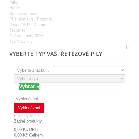
Pilky
Hrábě
Roubovací nože
Příslušenství / Pouzdra
Vesco AKU - X serie
Tecomec
Oděvy a boty 2026
Typ Vaší pily
VYBERTE TYP VAŠÍ ŘETĚZOVÉ PILY
Vyhledávání
Prázdný košík
Žádné produkty
0,00 Kč
DPH
0,00 Kč
Celkem