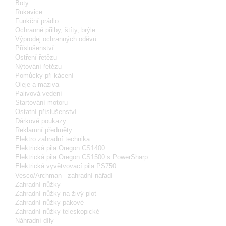
Boty
Rukavice
Funkční prádlo
Ochranné přilby, štíty, brýle
Výprodej ochranných oděvů
Příslušenství
Ostření řetězu
Nýtování řetězu
Pomůcky při kácení
Oleje a maziva
Palivová vedení
Startování motoru
Ostatní příslušenství
Dárkové poukazy
Reklamní předměty
Elektro zahradní technika
Elektrická pila Oregon CS1400
Elektrická pila Oregon CS1500 s PowerSharp
Elektrická vyvětvovací pila PS750
Vesco/Archman - zahradní nářadí
Zahradní nůžky
Zahradní nůžky na živý plot
Zahradní nůžky pákové
Zahradní nůžky teleskopické
Náhradní díly