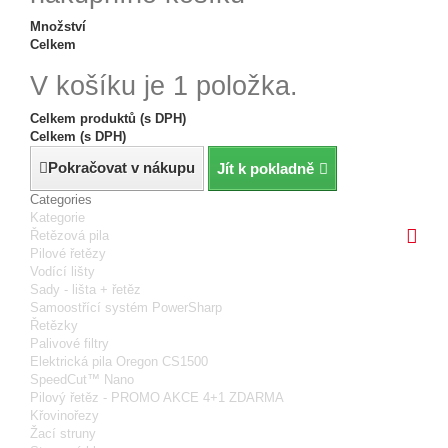
Množství
Celkem
V košíku je 1 položka.
Celkem produktů (s DPH)
Celkem (s DPH)
Pokračovat v nákupu
Jít k pokladně
Categories
Kategorie
Řetězová pila
Pilové řetězy
Vodící lišty
Sady - lišta + řetěz
Samoostřící systém PowerSharp
Řetězky
Palivové filtry
Elektrická pila Oregon CS1500
SpeedCut™ Nano
Pilový řetěz - PROMO AKCE 4+1 ZDARMA
Křovinořezy
Žací struny