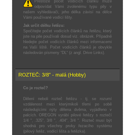
Přestože počet vodících článků může
odpovídat Vámi zvolenému typu pily v
našem vyhledávači, jeho délka závisí na délce
Vámi používané vodící lišty.
Jak určit délku řetězu:
Spočítejte počet vodících článků na řetězu, který
jste na pile používali dosud viz. obrázek. Případně
hledejte počet vodících článků mezi informacemi
na Vaší liště. Počet vodících článků je obvykle
následován písmeny “DL“ (z angl. Drive Links).
ROZTEČ: 3/8" - malá (Hobby)
Co je rozteč?
Dělení neboli rozteč řetězu - tj. se rozumí
vzdálenost mezi kterýmikoli třemi po sobě
následujícími nýty dělena dvěma, vyjádřeno v
palcích. OREGON vyrábí pilové řetězy s roztečí
1/4 ", .325", 3/8 ", .404", 3/4 ". Rozteč musí být
shodná pro všechny prvky řezacího systému
(pilový řetěz, vodící lišta a řetězka).