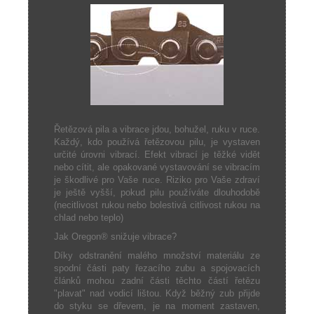
Řetězová pila a vibrace jdou, bohužel, ruku v ruce.
Každý, kdo používá řetězovou pilu, je vystaven
určité úrovni vibrací. Efekt vibrací je těžké vidět
nebo cítit, ale opakované vystavování se vibracím
je škodlivé pro Vaše ruce. Riziko pro Vaše zdraví
je ještě vyšší, pokud pilu používáte dlouhodobě
(necitlivost rukou nebo bolestivá citlivost rukou na
chlad nebo teplo)
Jak Oregon® snižuje vibrace?
Díky odstranění malého množství materiálu ze
spodní části paty řezacího zubu a spojovacích
článků mohou zadní části těchto částí řetězu
"plavat" nad vodicí lištou. Když běžný zub přijde
do styku se dřevem, je na moment zastaven,