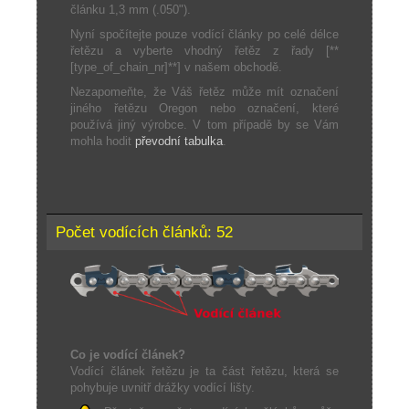
článku 1,3 mm (.050").
Nyní spočítejte pouze vodící články po celé délce
řetězu a vyberte vhodný řetěz z řady [**
[type_of_chain_nr]**] v našem obchodě.
Nezapomeňte, že Váš řetěz může mít označení
jiného řetězu Oregon nebo označení, které
používá jiný výrobce. V tom případě by se Vám
mohla hodit
převodní tabulka
.
Počet vodících článků: 52
Co je vodící článek?
Vodící článek řetězu je ta část řetězu, která se
pohybuje uvnitř drážky vodící lišty.