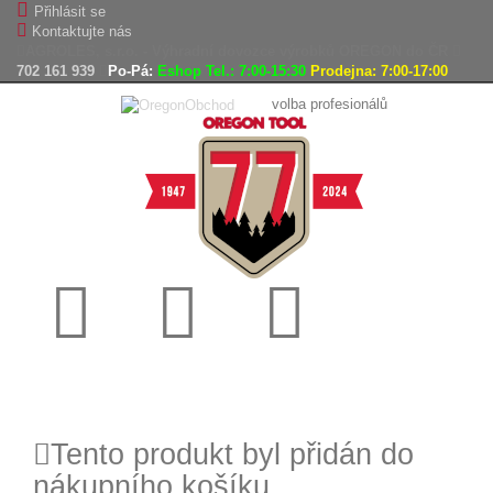
Přihlásit se
Kontaktujte nás
AGROLES, s.r.o. - Výhradní dovozce výrobků OREGON do ČR
702 161 939
Po-Pá:
Eshop Tel.: 7:00-15:30
Prodejna: 7:00-17:00
volba profesionálů
Doprava
Vrácení
Expedice
zdarma
zboží,
zboží do
reklamace
24h
Tento produkt byl přidán do
nákupního košíku