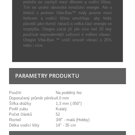
protože se zachytí mezi dřevem a vodící lištou.
Tím se uvolní obrovské množství energie. Ale u
řetězů s prvkem Vibe-Ban™ malý prostor mezi
řetězem a vodící lištou umožňuje, aby řetěz
působil jako tlumič nárazů a velká část energie se
rozptýlila. Oregon začal již pře více než 20 lety
používat nejmodernější zařízení k měření vibrací.
Oregon Vibe-Ban ™ sníží úroveň vibrací o 25%
nebo i více.
PARAMETRY PRODUKTU
Použití
Na podélný řez
Doporučený průměr pilníku
4,0 mm
Šířka drážky
1,3 mm (.050")
Profil zubu
Kulatý
Počet článků
52
Rozteč
3/8" - malá (Hobby)
Délka vodící lišty
14" - 35 cm