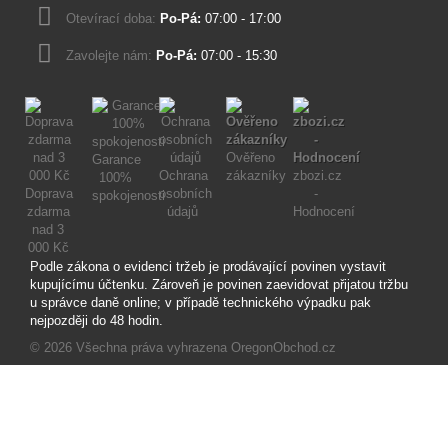
Otevírací doba:
Po-Pá:
07:00 - 17:00
Zavolejte nám:
Po-Pá:
07:00 - 15:30
Ověřeno
Garance
Ochrana
zákazníky
zbozi.cz
100%
Doprava
osobních
-
spokojenosti
zdarma
údajů
Hodnocení
nad 3
000 Kč
Podle zákona o evidenci tržeb je prodávající povinen vystavit
kupujícímu účtenku. Zároveň je povinen zaevidovat přijatou tržbu
u správce daně online; v případě technického výpadku pak
nejpozději do 48 hodin.
© 2026
Všechna práva vyhrazena OregonObchod.cz