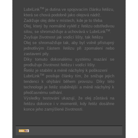
TM
LubriLink
je dutina ve spojovacím článku řetězu,
která se chová podobně jako olejová nádrž.
Zadržuje olej déle v místech, kde je to třeba
Olej, který by normálně vylétl z řetězu odstředivou
TM
silou, se shromažďuje a uchovává v LubriLink
.
Zvyšuje životnost jak vodící lišty, tak řetězu
Olej se shromažďuje tak, aby byl volně přístupný
jednotlivým částem řetězu při zpomalení nebo
zastavení pily.
Díky tomuto dokonalému systému mazání se
prodlužuje životnost řetězu i vodící lišty.
Řetěz je stabilní a méně náchylný k poškození
TM
LubriLink
posiluje články tím, že snižuje jejich
tendenci k ohýbání během provozu. Díky této
technologii je řetěz stabilnější a méně náchylný k
předčasnému selhání.
Výsledky testování ukazují, že olej zůstává na
řetězu dokonce i v momentě, kdy řetěz dosáhne
konce jeho zamýšlené životnosti.