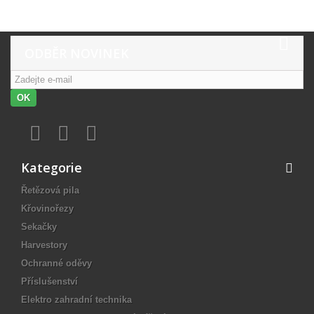
ODBĚR NOVINEK
OK
Kategorie
Řetězová pila
Křovinořezy
Sekačky
Harvestory
Ochranné oděvy
Příslušenství
Elektro zahradní technika