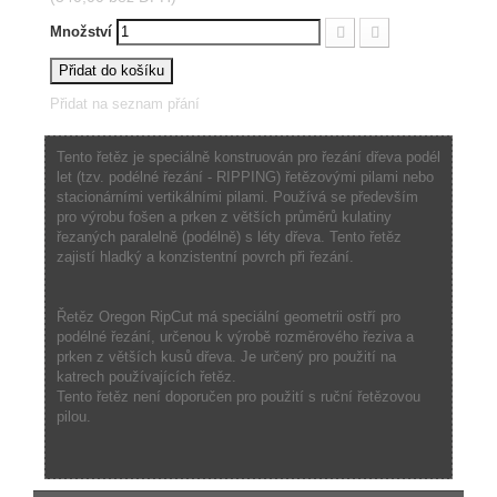
Množství
Přidat do košíku
Přidat na seznam přání
Tento řetěz je speciálně konstruován pro řezání dřeva podél
let (tzv. podélné řezání - RIPPING) řetězovými pilami nebo
stacionárními vertikálními pilami. Používá se především
pro výrobu fošen a prken z větších průměrů kulatiny
řezaných paralelně (podélně) s léty dřeva. Tento řetěz
zajistí hladký a konzistentní povrch při řezání.
Řetěz Oregon RipCut má speciální geometrii ostří pro
podélné řezání, určenou k výrobě rozměrového řeziva a
prken z větších kusů dřeva. Je určený pro použití na
katrech používajících řetěz.
Tento řetěz není doporučen pro použití s ruční řetězovou
pilou.