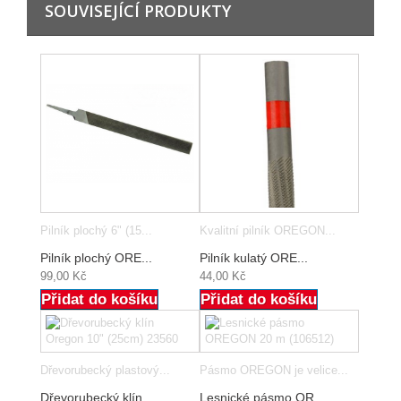
SOUVISEJÍCÍ PRODUKTY
Pilník plochý 6" (15...
Kvalitní pilník OREGON...
Pilník plochý ORE...
Pilník kulatý ORE...
99,00 Kč
44,00 Kč
Přidat do košíku
Přidat do košíku
Dřevorubecký plastový...
Pásmo OREGON je velice...
Dřevorubecký klín...
Lesnické pásmo OR...