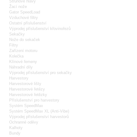
Strunové hlavy
Žací nože
Gator SpeedLoad
Vzduchové filtry
Ostatní příslušenství
Výprodej příslušenství křovinořezů
Sekačky
Nože do sekaček
Filtry
Zařízení motoru
Kolečka
Klínové řemeny
Náhradní díly
Výprodej příslušenství pro sekačky
Harvestory
Harvestorové lišty
Harvestorové řetězy
Harvestorové řetězky
Příslušenství pro harvestory
Systém SpeedMax
Systém SpeedMax XL (Anti-Vibe)
Výprodej příslušenství harvestorů
Ochranné oděvy
Kalhoty
Bundy