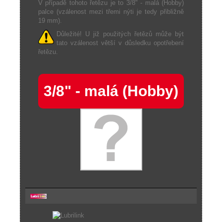
V případě tohoto řetězu je to 3/8" - malá (Hobby)
palce (vzálenost mezi třemi nýti je tedy přibližně
19 mm).
Důležité! U již použitých řetězů může být
tato vzálenost větší v důsledku opotřebení
řetězu.
3/8" - malá (Hobby)