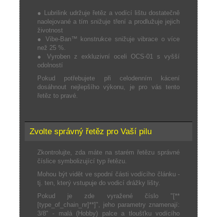
● Lubrilink udržuje řetěz a vodící lištu dostatečně
naolejované a tím snižuje tření a prodlužuje jejich
životnost
● Vibe-Ban™ konstrukce snižuje vibrace o více
než 25 %.
● Vyroben z exkluzivní oceli OCS-01 s vyšší
odolností
Pokud potřebujete při celodenním kácení
dosáhnout nejlepšího výkonu, je pro vás tento
řetěz to pravé.
Zvolte správný řetěz pro Vaší pilu
Zkontrolujte, zda máte na starém řetězu správné
číslice symbolizující typ řetězu.
Mohou být vidět ve spodní části vodícího článku -
tj. ten, který vstupuje do vodicí drážky lišty.
Pokud je zde vyražené číslo "[**
[type_of_chain_nr]**]", jeho parametry znamenají:
3/8" - malá (Hobby) palce a tloušťku vodícího