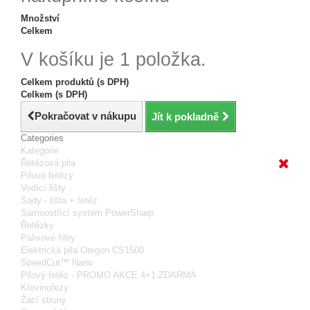
Množství
Celkem
V košíku je 1 položka.
Celkem produktů (s DPH)
Celkem (s DPH)
Pokračovat v nákupu
Jít k pokladně
Categories
Kategorie
Řetězová pila
Pilové řetězy
Vodící lišty
Sady - lišta + řetěz
Samoostřící systém PowerSharp
Řetězky
Palivové filtry
Elektrická pila Oregon CS1500
SpeedCut™ Nano
Pilový řetěz - PROMO AKCE 4+1 ZDARMA
Křovinořezy
Žací struny