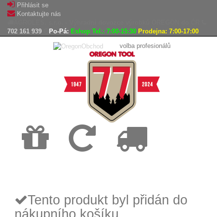
Přihlásit se
Kontaktujte nás
AGROLES, s.r.o. - Výhradní dovozce výrobků OREGON do ČR
702 161 939
Po-Pá:
Eshop Tel.: 7:00-15:30
Prodejna: 7:00-17:00
volba profesionálů
Doprava
Vrácení
Expedice
zdarma
zboží,
zboží do
reklamace
24h
Tento produkt byl přidán do
nákupního košíku