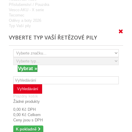
Příslušenství / Pouzdra
Vesco AKU - X serie
Tecomec
Oděvy a boty 2026
Typ Vaší pily
VYBERTE TYP VAŠÍ ŘETĚZOVÉ PILY
Vyhledávání
Prázdný košík
Žádné produkty
0,00 Kč
DPH
0,00 Kč
Celkem
Ceny jsou s DPH
K pokladně