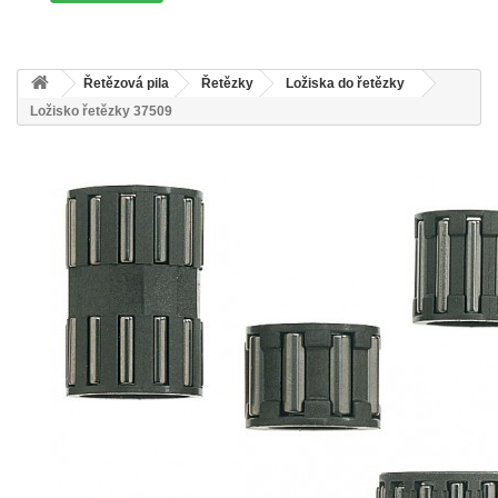
Řetězová pila
Řetězky
Ložiska do řetězky
Ložisko řetězky 37509