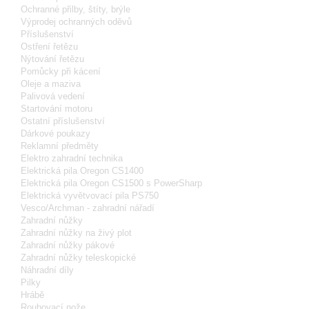
Ochranné přilby, štíty, brýle
Výprodej ochranných oděvů
Příslušenství
Ostření řetězu
Nýtování řetězu
Pomůcky při kácení
Oleje a maziva
Palivová vedení
Startování motoru
Ostatní příslušenství
Dárkové poukazy
Reklamní předměty
Elektro zahradní technika
Elektrická pila Oregon CS1400
Elektrická pila Oregon CS1500 s PowerSharp
Elektrická vyvětvovací pila PS750
Vesco/Archman - zahradní nářadí
Zahradní nůžky
Zahradní nůžky na živý plot
Zahradní nůžky pákové
Zahradní nůžky teleskopické
Náhradní díly
Pilky
Hrábě
Roubovací nože