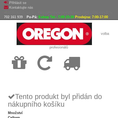
Přihlásit se
Kontaktujte nás
AGROLES, s.r.o. - Výhradní dovozce výrobků OREGON do ČR
702 161 939
Po-Pá:
Eshop Tel.: 7:00-15:30
Prodejna: 7:00-17:00
volba
profesionálů
Doprava
Vrácení
Expedice
zdarma
zboží,
zboží do
reklamace
24h
Tento produkt byl přidán do
nákupního košíku
Množství
Celkem