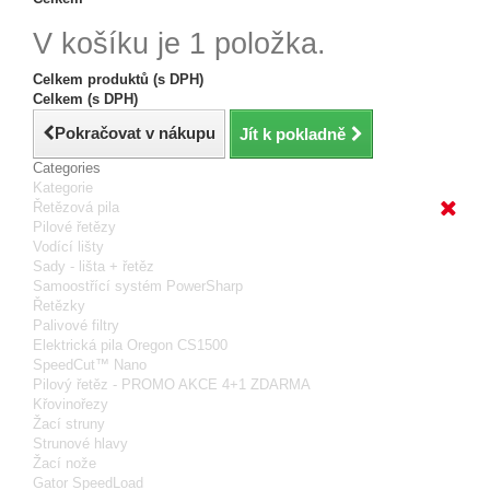
V košíku je 1 položka.
Celkem produktů (s DPH)
Celkem (s DPH)
Pokračovat v nákupu
Jít k pokladně
Categories
Kategorie
Řetězová pila
Pilové řetězy
Vodící lišty
Sady - lišta + řetěz
Samoostřící systém PowerSharp
Řetězky
Palivové filtry
Elektrická pila Oregon CS1500
SpeedCut™ Nano
Pilový řetěz - PROMO AKCE 4+1 ZDARMA
Křovinořezy
Žací struny
Strunové hlavy
Žací nože
Gator SpeedLoad