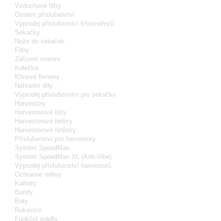
Vzduchové filtry
Ostatní příslušenství
Výprodej příslušenství křovinořezů
Sekačky
Nože do sekaček
Filtry
Zařízení motoru
Kolečka
Klínové řemeny
Náhradní díly
Výprodej příslušenství pro sekačky
Harvestory
Harvestorové lišty
Harvestorové řetězy
Harvestorové řetězky
Příslušenství pro harvestory
Systém SpeedMax
Systém SpeedMax XL (Anti-Vibe)
Výprodej příslušenství harvestorů
Ochranné oděvy
Kalhoty
Bundy
Boty
Rukavice
Funkční prádlo