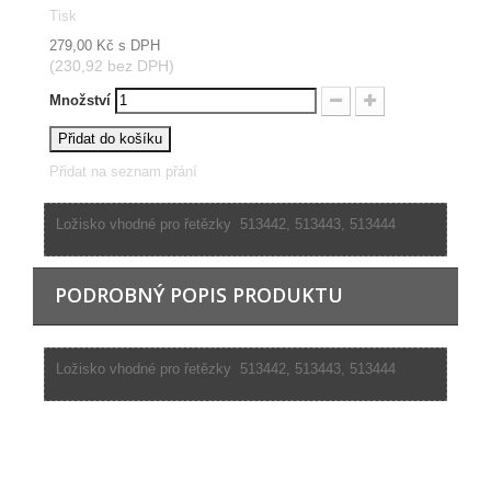
Tisk
279,00 Kč
s DPH
(230,92 bez DPH)
Množství
Přidat do košíku
Přidat na seznam přání
Ložisko vhodné pro řetězky 513442, 513443, 513444
PODROBNÝ POPIS PRODUKTU
Ložisko vhodné pro řetězky 513442, 513443, 513444