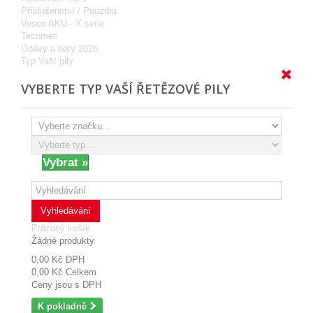
Příslušenství / Pouzdra
Vesco AKU - X serie
Tecomec
Oděvy a boty 2026
Typ Vaší pily
VYBERTE TYP VAŠÍ ŘETĚZOVÉ PILY
Vyhledávání
Prázdný košík
Žádné produkty
0,00 Kč
DPH
0,00 Kč
Celkem
Ceny jsou s DPH
K pokladně