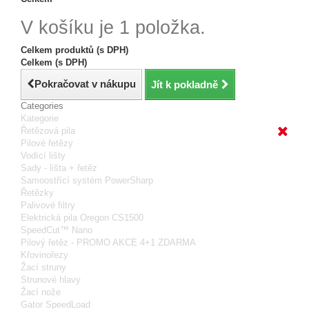
V košíku je 1 položka.
Celkem produktů (s DPH)
Celkem (s DPH)
Pokračovat v nákupu
Jít k pokladně
Categories
Kategorie
Řetězová pila
Pilové řetězy
Vodící lišty
Sady - lišta + řetěz
Samoostřící systém PowerSharp
Řetězky
Palivové filtry
Elektrická pila Oregon CS1500
SpeedCut™ Nano
Pilový řetěz - PROMO AKCE 4+1 ZDARMA
Křovinořezy
Žací struny
Strunové hlavy
Žací nože
Gator SpeedLoad