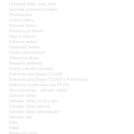
Ochranné přilby, štíty, brýle
Výprodej ochranných oděvů
Příslušenství
Ostření řetězu
Nýtování řetězu
Pomůcky při kácení
Oleje a maziva
Palivová vedení
Startování motoru
Ostatní příslušenství
Dárkové poukazy
Reklamní předměty
Elektro zahradní technika
Elektrická pila Oregon CS1400
Elektrická pila Oregon CS1500 s PowerSharp
Elektrická vyvětvovací pila PS750
Vesco/Archman - zahradní nářadí
Zahradní nůžky
Zahradní nůžky na živý plot
Zahradní nůžky pákové
Zahradní nůžky teleskopické
Náhradní díly
Pilky
Hrábě
Roubovací nože