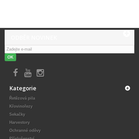
ODBĚR NOVINEK
OK
Kategorie
Řetězová pila
Křovinořezy
Sekačky
Harvestory
Ochranné oděvy
Příslušenství