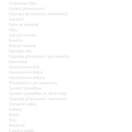
Vzduchové filtry
Ostatní příslušenství
Výprodej příslušenství křovinořezů
Sekačky
Nože do sekaček
Filtry
Zařízení motoru
Kolečka
Klínové řemeny
Náhradní díly
Výprodej příslušenství pro sekačky
Harvestory
Harvestorové lišty
Harvestorové řetězy
Harvestorové řetězky
Příslušenství pro harvestory
Systém SpeedMax
Systém SpeedMax XL (Anti-Vibe)
Výprodej příslušenství harvestorů
Ochranné oděvy
Kalhoty
Bundy
Boty
Rukavice
Funkční prádlo