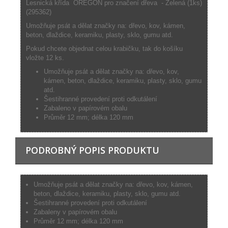
Lesnická křída OREGON pro značení dřeva - Zelená (1ks)
(295362)
Umožňuje psát a dělat značky na: dřevo, kov, kámen,
beton, dlaždice, keramiku, plasty, sklo, gumu atd.
Pokud chcete objednat celou krabičku, tak do košíku
vložte 12 ks.
Umožňuje psát a dělat značky na: dřevo, kov,
kámen, beton, dlaždice, keramiku, plasty, sklo, gumu
atd.
Šestihranné provedení proti odkutálení
Zabaleno v papírovém obalu
Průměr 12 mm; délka 120 mm
PODROBNÝ POPIS PRODUKTU
Umožňuje psát a dělat značky na: dřevo, kov, kámen,
beton, dlaždice, keramiku, plasty, sklo, gumu atd.
Šestihranné provedení proti odkutálení
Zabaleny v papírovém obalu
Průměr 12 mm; délka 120 mm