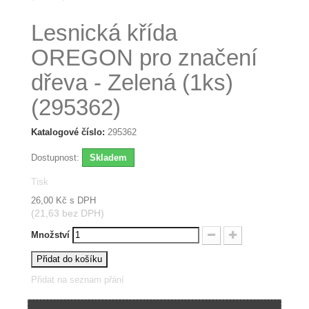
Lesnická křída
OREGON pro značení
dřeva - Zelená (1ks)
(295362)
Katalogové číslo:
295362
Dostupnost:
Skladem
Tisk
26,00 Kč
s DPH
(21,63 bez DPH)
Množství
Přidat do košíku
Přidat na seznam přání