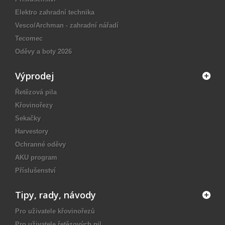
Elektro zahradní technika
Vesco/Archman - zahradní nářadí
Tecomec
Oděvy a boty 2026
Výprodej
Řetězová pila
Křovinořezy
Sekačky
Harvestory
Ochranné oděvy
AKU program
Příslušenství
Tipy, rady, návody
Pro uživatele křovinořezů
Pro uživatele řetězových pil