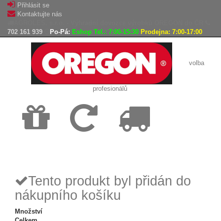
Přihlásit se
Kontaktujte nás
AGROLES, s.r.o. - Výhradní dovozce výrobků OREGON do ČR
702 161 939
Po-Pá:
Eshop Tel.: 7:00-15:30
Prodejna: 7:00-17:00
volba
profesionálů
Doprava
Vrácení
Expedice
zdarma
zboží,
zboží do
reklamace
24h
Tento produkt byl přidán do
nákupního košíku
Množství
Celkem