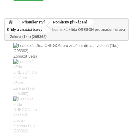
Příslušenství
Pomůcky při kácení
Křídy a značící barvy
Lesnická křída OREGON pro značení dřeva
- Zelená (1ks) (295362)
Zobrazit větší