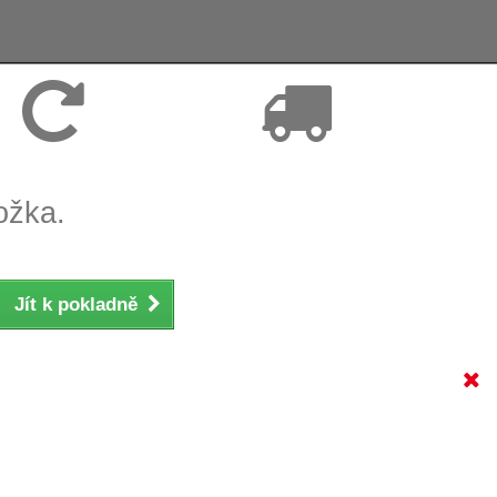
Vrácení zboží, reklamace
Expedice zboží do 24h
ožka.
Jít k pokladně