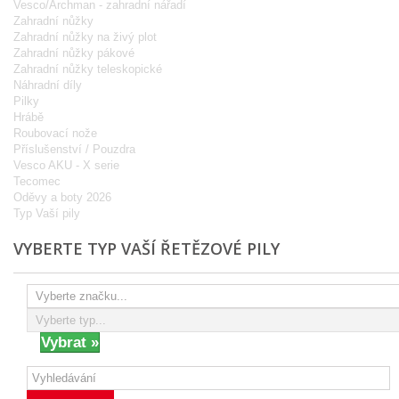
Vesco/Archman - zahradní nářadí
Zahradní nůžky
Zahradní nůžky na živý plot
Zahradní nůžky pákové
Zahradní nůžky teleskopické
Náhradní díly
Pilky
Hrábě
Roubovací nože
Příslušenství / Pouzdra
Vesco AKU - X serie
Tecomec
Oděvy a boty 2026
Typ Vaší pily
VYBERTE TYP VAŠÍ ŘETĚZOVÉ PILY