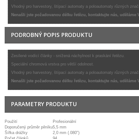
Vhodný pro harvestory, štípací automaty a poloautomaty různých znač
Nenašli jste požadovanou délku řetězu, kontaktujte nás, uděláme
PODROBNÝ POPIS PRODUKTU
Zesílené vodící články - snížená náchylnost k praskání řetězu.
Speciální chromová vrstva pro větší odolnost.
Vhodný pro harvestory, štípací automaty a poloautomaty různých znač
Nenašli jste požadovanou délku řetězu, kontaktujte nás, uděláme
PARAMETRY PRODUKTU
Použití
Profesionální
Doporučený průměr pilníku
5,5 mm
Šířka drážky
2,0 mm (.080")
Počet článků
94