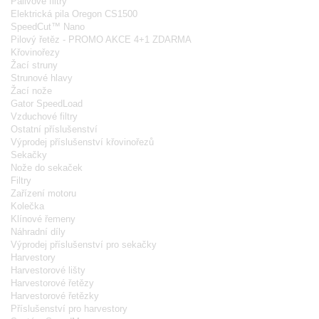
Palivové filtry
Elektrická pila Oregon CS1500
SpeedCut™ Nano
Pilový řetěz - PROMO AKCE 4+1 ZDARMA
Křovinořezy
Žací struny
Strunové hlavy
Žací nože
Gator SpeedLoad
Vzduchové filtry
Ostatní příslušenství
Výprodej příslušenství křovinořezů
Sekačky
Nože do sekaček
Filtry
Zařízení motoru
Kolečka
Klínové řemeny
Náhradní díly
Výprodej příslušenství pro sekačky
Harvestory
Harvestorové lišty
Harvestorové řetězy
Harvestorové řetězky
Příslušenství pro harvestory