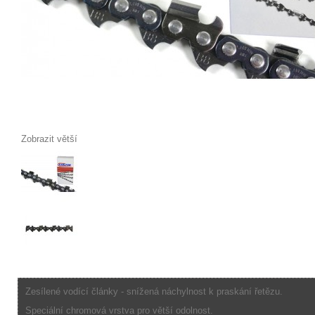
Zobrazit větší
Zesílené vodící články - snížená náchylnost k praskání řetězu.
Speciální chromová vrstva pro větší odolnost.