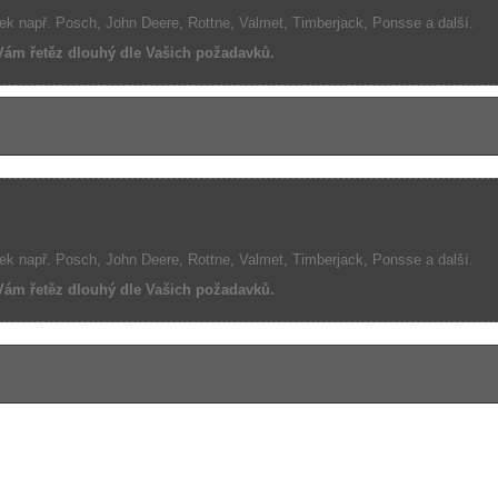
ek např. Posch, John Deere, Rottne, Valmet, Timberjack, Ponsse a další.
 Vám řetěz dlouhý dle Vašich požadavků.
ek např. Posch, John Deere, Rottne, Valmet, Timberjack, Ponsse a další.
 Vám řetěz dlouhý dle Vašich požadavků.