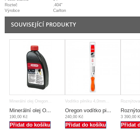
Rozteč
.404"
Výrobce
Carlton
SOUVISEJÍCÍ PRODUKTY
Minerální olej Oregon...
Vodítko pilníku 4,0mm...
Roznýtovací
Minerální olej O...
Oregon vodítko pi...
Roznýtov
190,00 Kč
240,00 Kč
3 390,00 
Přidat do košíku
Přidat do košíku
Přidat 