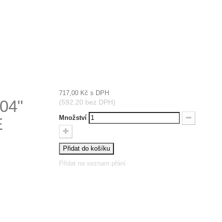
717,00 Kč
s DPH
404"
(592,20 bez DPH)
Množství
E
Přidat do košíku
Přidat na seznam přání