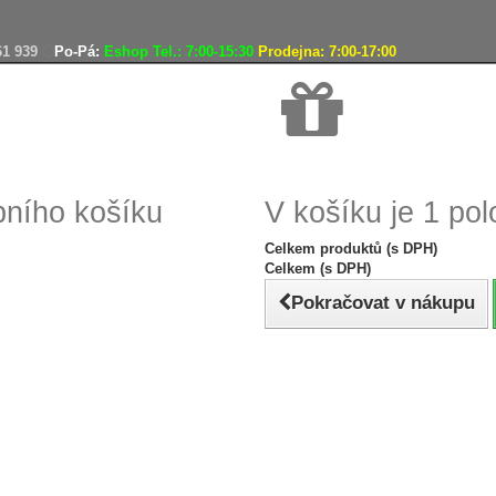
61 939
Po-Pá:
Eshop Tel.: 7:00-15:30
Prodejna: 7:00-17:00
Doprava zdarma
pního košíku
V košíku je 1 pol
Celkem produktů (s DPH)
Celkem (s DPH)
Pokračovat v nákupu