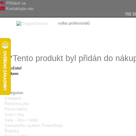
Přihlásit se
Kontaktujte nás
AGROLES, s.r.o. - Výhradní dovozce výrobků OREGON do ČR
702 1
volba profesionálů
Tento produkt byl přidán do náku
Množství
Celkem
Categories
Kategorie
Řetězová pila
Pilové řetězy
Vodící lišty
Sady - lišta + řetěz
Samoostřící systém PowerSharp
Řetězky