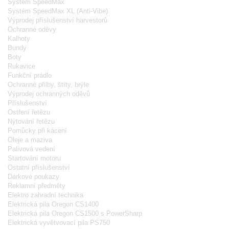
Systém SpeedMax
Systém SpeedMax XL (Anti-Vibe)
Výprodej příslušenství harvestorů
Ochranné oděvy
Kalhoty
Bundy
Boty
Rukavice
Funkční prádlo
Ochranné přilby, štíty, brýle
Výprodej ochranných oděvů
Příslušenství
Ostření řetězu
Nýtování řetězu
Pomůcky při kácení
Oleje a maziva
Palivová vedení
Startování motoru
Ostatní příslušenství
Dárkové poukazy
Reklamní předměty
Elektro zahradní technika
Elektrická pila Oregon CS1400
Elektrická pila Oregon CS1500 s PowerSharp
Elektrická vyvětvovací pila PS750