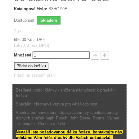
Katalogové číslo:
B8HC-90E
Dostupnost:
Skladem
Tisk
686,00 Kč
s DPH
(567,00 bez DPH)
Množství
Přidat do košíku
Přidat na seznam přání
Zesílené vodící články - snížená náchylnost k praskání
řetězu.
Speciální chromová vrstva pro větší odolnost.
Vhodný pro harvestory, štípací automaty a poloautomaty
různých značek např. Posch, John Deere, Rottne, Valmet,
Timberjack, Ponsse a další.
Nenašli jste požadovanou délku řetězu, kontaktujte nás,
uděláme Vám řetěz dlouhý dle Vašich požadavků.