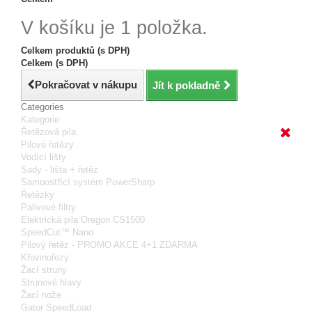
V košíku je 1 položka.
Celkem produktů (s DPH)
Celkem (s DPH)
Pokračovat v nákupu
Jít k pokladně
Categories
Kategorie
Řetězová pila
Pilové řetězy
Vodící lišty
Sady - lišta + řetěz
Samoostřící systém PowerSharp
Řetězky
Palivové filtry
Elektrická pila Oregon CS1500
SpeedCut™ Nano
Pilový řetěz - PROMO AKCE 4+1 ZDARMA
Křovinořezy
Žací struny
Strunové hlavy
Žací nože
Gator SpeedLoad