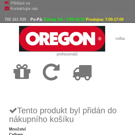
Přihlásit se
Kontaktujte nás
AGROLES, s.r.o. - Výhradní dovozce výrobků OREGON do ČR
702 161 939
Po-Pá:
Eshop Tel.: 7:00-15:30
Prodejna: 7:00-17:00
volba
profesionálů
Doprava
Vrácení
Expedice
zdarma
zboží,
zboží do
reklamace
24h
Tento produkt byl přidán do
nákupního košíku
Množství
Celkem