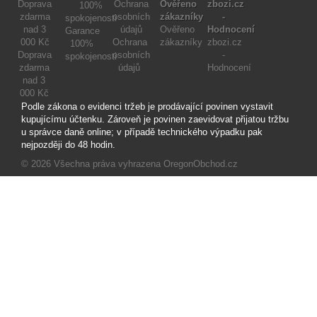
Ověřeno
Garance
Ochrana
zákazníky
zbozi.cz
100%
Doprava
osobních
-
spokojenosti
zdarma
údajů
Hodnocení
nad 3
000 Kč
Podle zákona o evidenci tržeb je prodávající povinen vystavit
kupujícímu účtenku. Zároveň je povinen zaevidovat přijatou tržbu
u správce daně online; v případě technického výpadku pak
nejpozději do 48 hodin.
© 2026
Všechna práva vyhrazena OregonObchod.cz