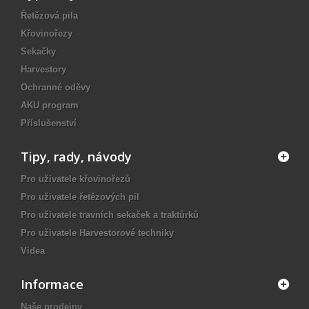
Řetězová pila
Křovinořezy
Sekačky
Harvestory
Ochranné oděvy
AKU program
Příslušenství
Tipy, rady, návody
Pro uživatele křovinořezů
Pro uživatele řetězových pil
Pro uživatele travních sekaček a traktůrků
Pro uživatele Harvestorové techniky
Videa
Informace
Naše prodejny