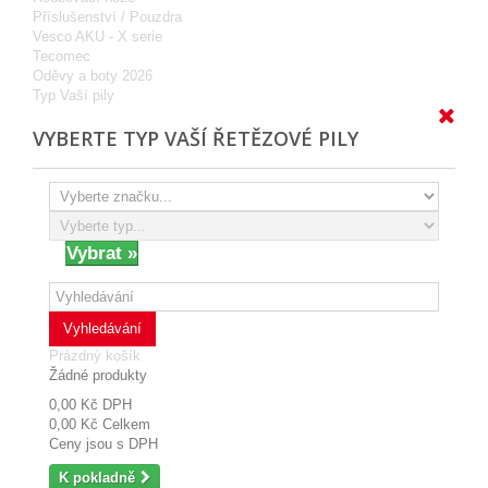
Příslušenství / Pouzdra
Vesco AKU - X serie
Tecomec
Oděvy a boty 2026
Typ Vaší pily
VYBERTE TYP VAŠÍ ŘETĚZOVÉ PILY
Vyhledávání
Prázdný košík
Žádné produkty
0,00 Kč
DPH
0,00 Kč
Celkem
Ceny jsou s DPH
K pokladně