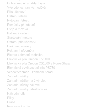
Ochranné přilby, štíty, brýle
Výprodej ochranných oděvů
Příslušenství
Ostření řetězu
Nýtování řetězu
Pomůcky při kácení
Oleje a maziva
Palivová vedení
Startování motoru
Ostatní příslušenství
Dárkové poukazy
Reklamní předměty
Elektro zahradní technika
Elektrická pila Oregon CS1400
Elektrická pila Oregon CS1500 s PowerSharp
Elektrická vyvětvovací pila PS750
Vesco/Archman - zahradní nářadí
Zahradní nůžky
Zahradní nůžky na živý plot
Zahradní nůžky pákové
Zahradní nůžky teleskopické
Náhradní díly
Pilky
Hrábě
Roubovací nože