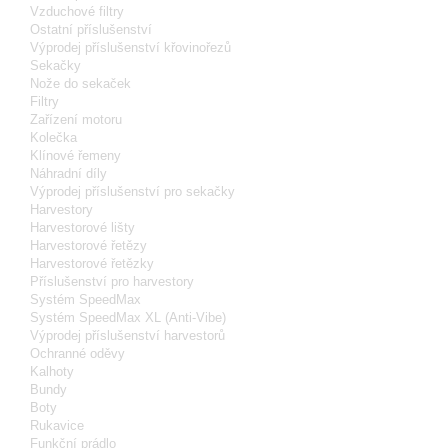
Vzduchové filtry
Ostatní příslušenství
Výprodej příslušenství křovinořezů
Sekačky
Nože do sekaček
Filtry
Zařízení motoru
Kolečka
Klínové řemeny
Náhradní díly
Výprodej příslušenství pro sekačky
Harvestory
Harvestorové lišty
Harvestorové řetězy
Harvestorové řetězky
Příslušenství pro harvestory
Systém SpeedMax
Systém SpeedMax XL (Anti-Vibe)
Výprodej příslušenství harvestorů
Ochranné oděvy
Kalhoty
Bundy
Boty
Rukavice
Funkční prádlo