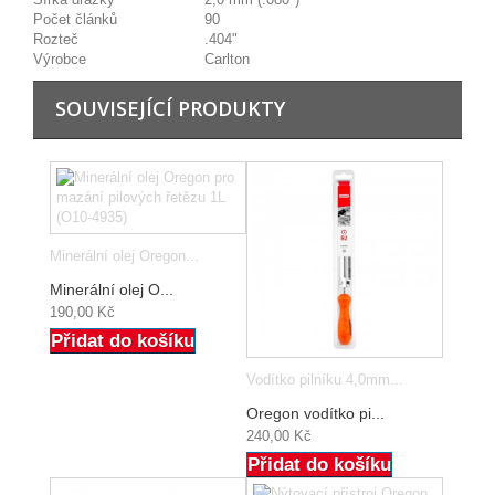
Počet článků
90
Rozteč
.404"
Výrobce
Carlton
SOUVISEJÍCÍ PRODUKTY
Minerální olej Oregon...
Minerální olej O...
190,00 Kč
Přidat do košíku
Vodítko pilníku 4,0mm...
Oregon vodítko pi...
240,00 Kč
Přidat do košíku