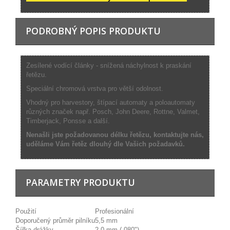
PODROBNÝ POPIS PRODUKTU
Zesílené vodící články - snížená náchylnost k praskání
řetězu.
Speciální chromová vrstva pro větší odolnost.
Vhodný pro harvestory, štípací automaty a poloautomaty
různých značek např. Posch, John Deere, Rottne, Valmet,
Timberjack, Ponsse a další.
Nenašli jste požadovanou délku řetězu, kontaktujte nás,
uděláme Vám řetěz dlouhý dle Vašich požadavků.
PARAMETRY PRODUKTU
Použití
Profesionální
Doporučený průměr pilníku
5,5 mm
Šířka drážky
2,0 mm (.080")