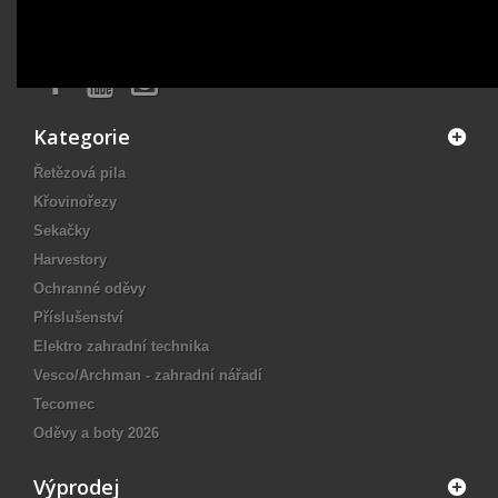
OK
Kategorie
Řetězová pila
Křovinořezy
Sekačky
Harvestory
Ochranné oděvy
Příslušenství
Elektro zahradní technika
Vesco/Archman - zahradní nářadí
Tecomec
Oděvy a boty 2026
Výprodej