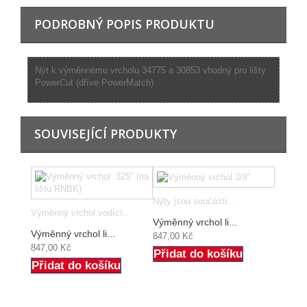
PODROBNÝ POPIS PRODUKTU
Nýt k výměnnému vrcholu 34775 a 30853 vhodný pro lišty
PowerCut (dříve PowerMatch)
SOUVISEJÍCÍ PRODUKTY
Nýty jsou součástí...
Výměnný vrchol vodící...
Výměnný vrchol li...
Výměnný vrchol li...
847,00 Kč
847,00 Kč
Přidat do košíku
Přidat do košíku