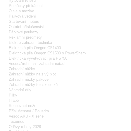
Nýtování řetězu
Pomůcky při kácení
Oleje a maziva
Palivová vedení
Startování motoru
Ostatní příslušenství
Dárkové poukazy
Reklamní předměty
Elektro zahradní technika
Elektrická pila Oregon CS1400
Elektrická pila Oregon CS1500 s PowerSharp
Elektrická vyvětvovací pila PS750
Vesco/Archman - zahradní nářadí
Zahradní nůžky
Zahradní nůžky na živý plot
Zahradní nůžky pákové
Zahradní nůžky teleskopické
Náhradní díly
Pilky
Hrábě
Roubovací nože
Příslušenství / Pouzdra
Vesco AKU - X serie
Tecomec
Oděvy a boty 2026