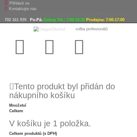
Přihlásit se
Kontaktujte nás
AGROLES, s.r.o. - Výhradní dovozce výrobků OREGON do ČR
702 161 939
Po-Pá:
Eshop Tel.: 7:00-15:30
Prodejna: 7:00-17:00
volba profesionálů
Doprava
Vrácení
Expedice
zdarma
zboží,
zboží do
reklamace
24h
Tento produkt byl přidán do
nákupního košíku
Množství
Celkem
V košíku je 1 položka.
Celkem produktů (s DPH)