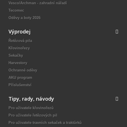
Vesco/Archman - zahradní nářadí
Tecomec
Oděvy a boty 2026
Výprodej
Řetězová pila
Křovinořezy
Sekačky
Harvestory
Ochranné oděvy
AKU program
Příslušenství
Tipy, rady, návody
Pro uživatele křovinořezů
Pro uživatele řetězových pil
Pro uživatele travních sekaček a traktůrků