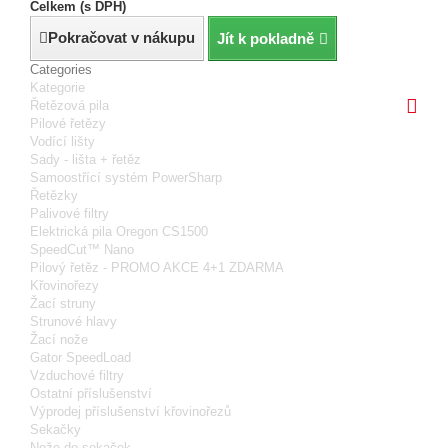
Celkem (s DPH)
Pokračovat v nákupu
Jít k pokladně
Categories
Kategorie
Řetězová pila
Pilové řetězy
Vodící lišty
Sady - lišta + řetěz
Samoostřící systém PowerSharp
Řetězky
Palivové filtry
Elektrická pila Oregon CS1500
SpeedCut™ Nano
Pilový řetěz - PROMO AKCE 4+1 ZDARMA
Křovinořezy
Žací struny
Strunové hlavy
Žací nože
Gator SpeedLoad
Vzduchové filtry
Ostatní příslušenství
Výprodej příslušenství křovinořezů
Sekačky
Nože do sekaček