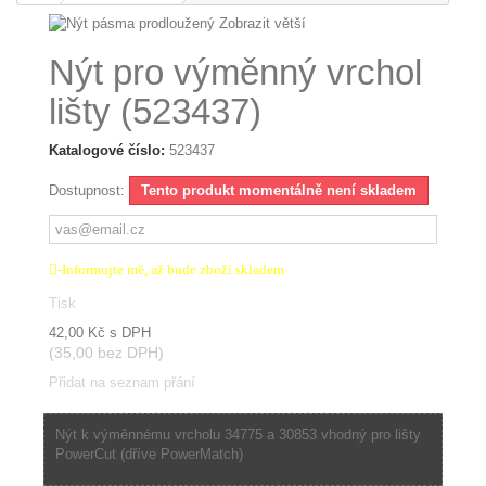
Zobrazit větší
Nýt pro výměnný vrchol
lišty (523437)
Katalogové číslo:
523437
Dostupnost:
Tento produkt momentálně není skladem
-Informujte mě, až bude zboží skladem
Tisk
42,00 Kč
s DPH
(35,00 bez DPH)
Přidat na seznam přání
Nýt k výměnnému vrcholu 34775 a 30853 vhodný pro lišty
PowerCut (dříve PowerMatch)