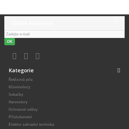
ODBĚR NOVINEK
OK
Kategorie
Řetězová pila
Křovinořezy
Sekačky
Harvestory
Ochranné oděvy
Příslušenství
Elektro zahradní technika