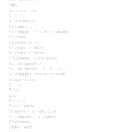
Filtry
Zařízení motoru
Kolečka
Klínové řemeny
Náhradní díly
Výprodej příslušenství pro sekačky
Harvestory
Harvestorové lišty
Harvestorové řetězy
Harvestorové řetězky
Příslušenství pro harvestory
Systém SpeedMax
Systém SpeedMax XL (Anti-Vibe)
Výprodej příslušenství harvestorů
Ochranné oděvy
Kalhoty
Bundy
Boty
Rukavice
Funkční prádlo
Ochranné přilby, štíty, brýle
Výprodej ochranných oděvů
Příslušenství
Ostření řetězu