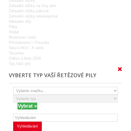
Zahradní nůžky
Zahradní nůžky na živý plot
Zahradní nůžky pákové
Zahradní nůžky teleskopické
Náhradní díly
Pilky
Hrábě
Roubovací nože
Příslušenství / Pouzdra
Vesco AKU - X serie
Tecomec
Oděvy a boty 2026
Typ Vaší pily
VYBERTE TYP VAŠÍ ŘETĚZOVÉ PILY
Vyhledávání