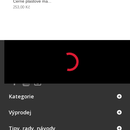
Černé plastové ma...
253,00 Kč
ODBĚR NOVINEK
OK
Kategorie
Výprodej
Tipy, rady, návody