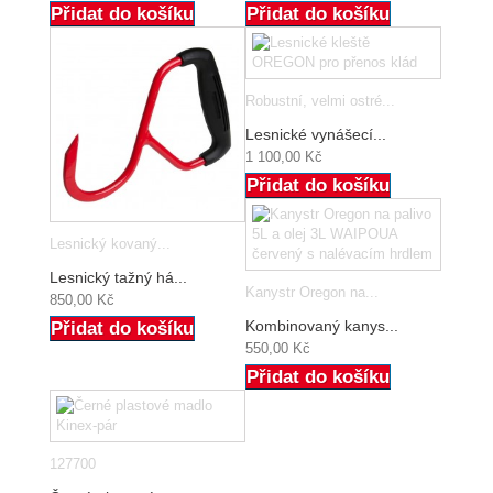
Přidat do košíku
Přidat do košíku
Robustní, velmi ostré...
Lesnické vynášecí...
1 100,00 Kč
Přidat do košíku
Lesnický kovaný...
Lesnický tažný há...
Kanystr Oregon na...
850,00 Kč
Kombinovaný kanys...
Přidat do košíku
550,00 Kč
Přidat do košíku
127700