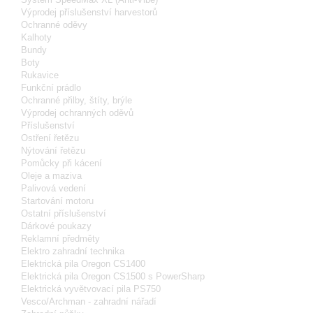
Výprodej příslušenství harvestorů
Ochranné oděvy
Kalhoty
Bundy
Boty
Rukavice
Funkční prádlo
Ochranné přilby, štíty, brýle
Výprodej ochranných oděvů
Příslušenství
Ostření řetězu
Nýtování řetězu
Pomůcky při kácení
Oleje a maziva
Palivová vedení
Startování motoru
Ostatní příslušenství
Dárkové poukazy
Reklamní předměty
Elektro zahradní technika
Elektrická pila Oregon CS1400
Elektrická pila Oregon CS1500 s PowerSharp
Elektrická vyvětvovací pila PS750
Vesco/Archman - zahradní nářadí