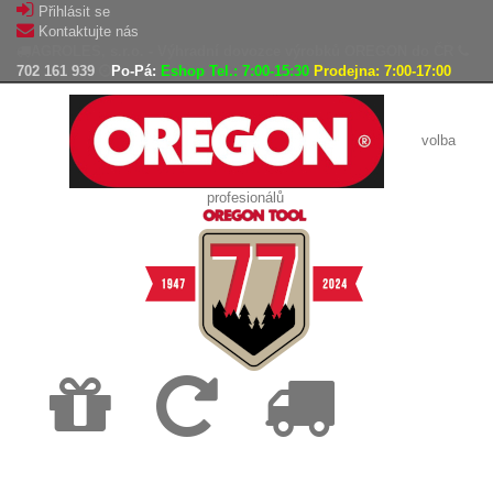
Přihlásit se
Kontaktujte nás
AGROLES, s.r.o. - Výhradní dovozce výrobků OREGON do ČR
702 161 939
Po-Pá:
Eshop Tel.: 7:00-15:30
Prodejna: 7:00-17:00
volba
profesionálů
Doprava
Vrácení
Expedice
zdarma
zboží,
zboží do