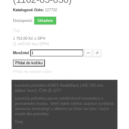
Katalogové číslo:
127732
Dostupnost:
Skladem
Tisk
1 753,00 Kč
s DPH
(1 449,00 bez DPH)
Množství
Přidat do košíku
Přidat na seznam přání
Lesnická průměrka KINEX Red&Black LINE 500 mm
(dělení 5mm), ČSN 25 1277
Lesnická průměrka pevné celohliníkové konstrukce s
permanentní brzdou. Velmi dobře čitelná stupnice vyrobená
laserovou technologií s dělením po 5mm na čelní i boční
straně těla průměrky
Oreg