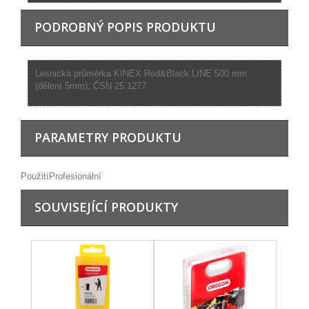
PODROBNÝ POPIS PRODUKTU
Lesnická průměrka KINEX Red&Black LINE 500 mm
(dělení 5mm), ČSN 25 1277
PARAMETRY PRODUKTU
Použití
Profesionální
SOUVISEJÍCÍ PRODUKTY