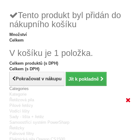
reklamace
24h
Tento produkt byl přidán do
nákupního košíku
Množství
Celkem
V košíku je 1 položka.
Celkem produktů (s DPH)
Celkem (s DPH)
Pokračovat v nákupu
Jít k pokladně
Categories
Kategorie
Řetězová pila
Pilové řetězy
Vodící lišty
Sady - lišta + řetěz
Samoostřící systém PowerSharp
Řetězky
Palivové filtry
Elektrická pila Oregon CS1500