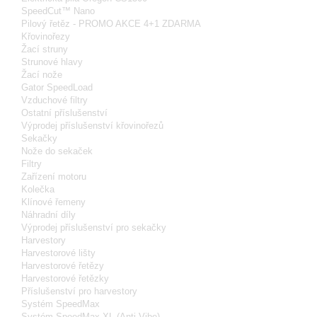
SpeedCut™ Nano
Pilový řetěz - PROMO AKCE 4+1 ZDARMA
Křovinořezy
Žací struny
Strunové hlavy
Žací nože
Gator SpeedLoad
Vzduchové filtry
Ostatní příslušenství
Výprodej příslušenství křovinořezů
Sekačky
Nože do sekaček
Filtry
Zařízení motoru
Kolečka
Klínové řemeny
Náhradní díly
Výprodej příslušenství pro sekačky
Harvestory
Harvestorové lišty
Harvestorové řetězy
Harvestorové řetězky
Příslušenství pro harvestory
Systém SpeedMax
Systém SpeedMax XL (Anti-Vibe)