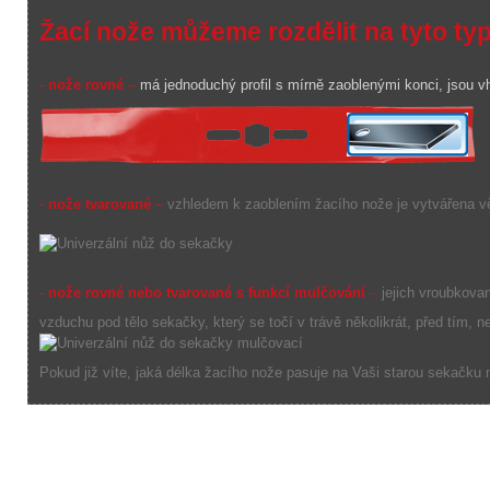
Žací nože můžeme rozdělit na tyto ty
-
nože rovné
–
má
jednoduchý
profil s
mírně
zaoblenými konci,
jsou v
-
nože tvarované
–
vzhledem k
zaoblením žacího
nože
je vytvářena
v
-
nože
rovné
nebo
tvarované
s funkcí
mulčování
–
jejich
vroubkova
vzduchu
pod tělo
sekačky
,
který
se točí
v
trávě
několikrát,
před tím, n
Pokud již víte,
jaká
délka
žacího nože pasuje na V
aši starou
sekačku n