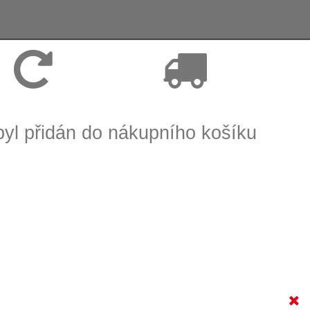
Vrácení zboží, reklamace
Expedice zboží do 24h
byl přidán do nákupního košíku