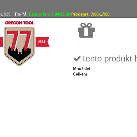
61 939
Po-Pá:
Eshop Tel.: 7:00-15:30
Prodejna: 7:00-17:00
Doprava zdarma
Tento produkt 
Množství
Celkem