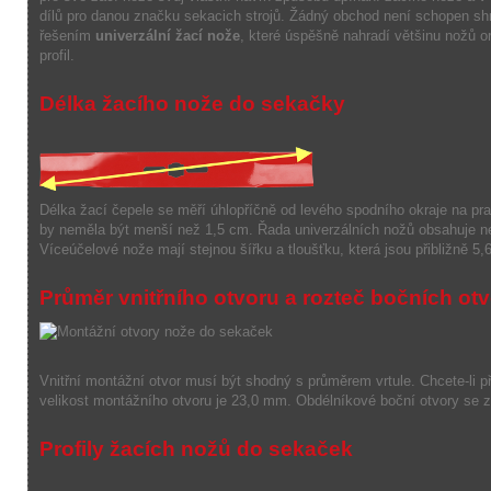
dílů pro danou značku sekacich strojů.
Žádný obchod není schopen shr
řešením
univerzální žací nože
, které úspěšně nahradí většinu nožů or
profil.
Délka žacího nože do sekačky
Délka
žací
čepele
se měří
úhlopříčně
od
levého spodního okraje
na pra
by neměla
být
menší
než 1,5
cm.
Ř
ada
univerzálních
nožů
obsahuje
n
Víceúčelové
nože
mají stejnou
šířku
a
tloušťku
,
která
jsou
přibližně
5,
Průměr
vnitřního
otvoru
a
rozteč
bočních
otv
Vnitřní
montážní otvor
musí
být shodný s
průměrem
vrtule
.
Chcete-li
p
velikost
montážního otvoru
je
23,0 mm
.
Obdélníkové
boční
otvory
se 
Profily žacích nožů do sekaček