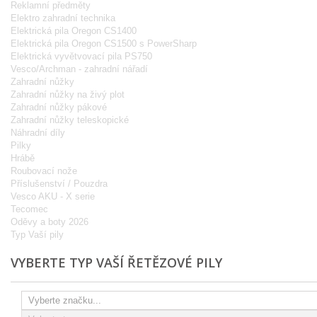
Reklamní předměty
Elektro zahradní technika
Elektrická pila Oregon CS1400
Elektrická pila Oregon CS1500 s PowerSharp
Elektrická vyvětvovací pila PS750
Vesco/Archman - zahradní nářadí
Zahradní nůžky
Zahradní nůžky na živý plot
Zahradní nůžky pákové
Zahradní nůžky teleskopické
Náhradní díly
Pilky
Hrábě
Roubovací nože
Příslušenství / Pouzdra
Vesco AKU - X serie
Tecomec
Oděvy a boty 2026
Typ Vaší pily
VYBERTE TYP VAŠÍ ŘETĚZOVÉ PILY