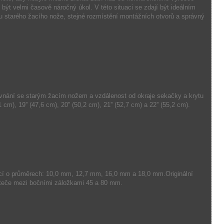
 být velmi časově náročný úkol.
V této situaci se zdají být ideálním
 u starého žacího nože, stejné rozmístění montážních otvorů a správný
vnání
se starým
žacím nožem
a
vzdálenost od
okraje
sekačky
a krytu
1 cm),
19
''
(
47,6 cm),
20
''
(50,2
cm)
,
21
''
(
52,7 cm)
a
22
''
(
55,2 cm).
cí
o
průměrech:
10,0 mm
,
12,7 mm
,
16,0 mm
a
18,0 mm
.Originální
teče
mezi bočními
záložkami
45
a
80 mm.