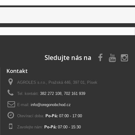
Sledujte nás na
Kontakt
AGROLES s.r.o., Pražská 446, 397 01, Písek
Tel. kontakt:
382 272 108
,
702 161 939
E-mail:
info@oregonobchod.cz
Otevírací doba:
Po-Pá:
07:00 - 17:00
Zavolejte nám:
Po-Pá:
07:00 - 15:30