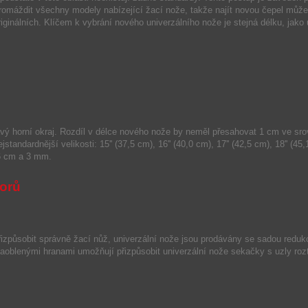
omáždit všechny modely nabízející žací nože, takže najít novou čepel může
iginálních.
Klíčem k vybrání nového univerzálního nože je stejná délku, jako
vý horní okraj
.
Rozdíl
v délce
nového
nože
by neměl
přesahovat 1 cm
ve sro
ejstandardnější
velikosti
:
15
''
(37,5
cm)
,
16
''
(40,0
cm)
,
17
''
(
42,5 cm),
18
''
(
45,
6 cm
a
3 mm
.
orů
řizpůsobit
správně
žací
nůž
, univerzální
nože
jsou prodávány
se sadou
reduk
zaoblenými
hranami
umožňují
přizpůsobit
univerzální
nože
sekačky
s
uzly
roz