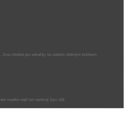
.
Jsou vhodné
pro
sekačky
se zadním
sběrným
košíkem.
ete snadno najít
ten správný
žací nůž.