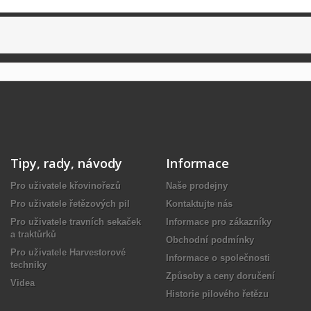
Tipy, rady, návody
Informace
Pro uživatele křovinořezů
Naše prodejny
Pro uživatele řetězových pil
Kontaktujte nás
Pro uživatele travních sekaček
Informace pro zákazníky
a traktůrků
Obchodní podmínky
Pro uživatele Harvestorové
Informace o společnosti
techniky
Způsoby a ceny doručení
Videa
Historie pilového řetězu