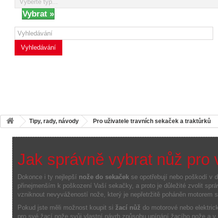
Vyhledávání
Tipy, rady, návody
Pro uživatele travních sekaček a traktůrků
Jak správně vybrat nůž pro 
Dokonce i
ty nejlepší
nože do sekaček
se
opotřebují nebo
poškodí
v 
přinejmenším k poškození
Vaší sekačky
, a proto
je důležité zvolit spr
vzniknout nevyvážeností
nože, který
je nepřetržitě poháněn
motorem s
Pokud jste měli možnost koupit si
žací nůž
do motorové nebo elektrick
pro své žací nože svůj vlastní návrh způsobu upínání žacího nože a v 