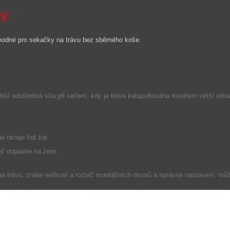
py:
hodné pro
sekačky na trávu
bez
sběrného koše
.
ětší
odstředivá síla
při sečení
,
kdy
je
tráva
katapultována
mnohem
větší silou
né
okraje
řídí
tok
ež
dopadne na
zem
.
a trávu
, znáte
velikost
a
rozteč
montážních otvorů
a
správné
nastavení,
můž