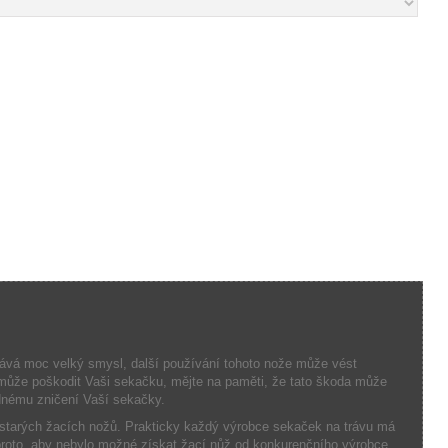
dává moc velký smysl
, další používání tohoto
nože může vést
ůže poškodit Vaši sekačku, m
ějte na paměti,
že tato
škoda může
ednému
zničení Vaší sekačky
.
 starých žacích nožů.
Prakticky každý výrobce sekaček na trávu má
proto, aby nebylo možné získat žací nůž od konkurenčního výrobce