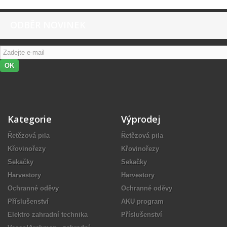
ODBĚR NOVINEK
OK
Kategorie
Výprodej
Řetězová pila
Řetězová pila
Křovinořezy
Křovinořezy
Sekačky
Sekačky
Harvestory
Harvestory
Ochranné oděvy
Ochranné oděvy
Příslušenství
AKU program
Elektro zahradní technika
Příslušenství