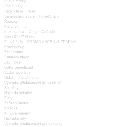
Pilové řetězy
Vodící lišty
Sady - lišta + řetěz
Samoostřící systém PowerSharp
Řetězky
Palivové filtry
Elektrická pila Oregon CS1500
SpeedCut™ Nano
Pilový řetěz - PROMO AKCE 4+1 ZDARMA
Křovinořezy
Žací struny
Strunové hlavy
Žací nože
Gator SpeedLoad
Vzduchové filtry
Ostatní příslušenství
Výprodej příslušenství křovinořezů
Sekačky
Nože do sekaček
Filtry
Zařízení motoru
Kolečka
Klínové řemeny
Náhradní díly
Výprodej příslušenství pro sekačky