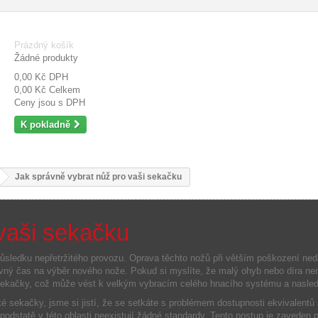
Prázdný košík
Žádné produkty
0,00 Kč
DPH
0,00 Kč
Celkem
Ceny jsou s DPH
K pokladně
Jak správně vybrat nůž pro vaši sekačku
vaši sekačku
důsledku
nepřetržitého
provozu
.
Oprava těchto nožů při větším poškození ne
ávný čas
na výběr nového nože
.
Pokud
si myslíte, že
malý
ohyb
nebo
díra
nem
ekačky,
což může vést
k velkým vybracím celého hnacího systému a nasl
é sekačky, jsme si jistí, že se setkáte s problémem dostupnosti ekvivalentů
podstatě v této oblasti neexistují žádné standardy.
Tento postup je zaveden 