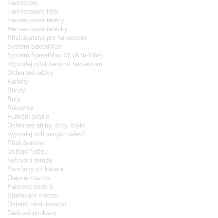
Harvestory
Harvestorové lišty
Harvestorové řetězy
Harvestorové řetězky
Příslušenství pro harvestory
Systém SpeedMax
Systém SpeedMax XL (Anti-Vibe)
Výprodej příslušenství harvestorů
Ochranné oděvy
Kalhoty
Bundy
Boty
Rukavice
Funkční prádlo
Ochranné přilby, štíty, brýle
Výprodej ochranných oděvů
Příslušenství
Ostření řetězu
Nýtování řetězu
Pomůcky při kácení
Oleje a maziva
Palivová vedení
Startování motoru
Ostatní příslušenství
Dárkové poukazy