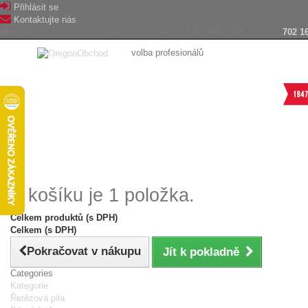
Přihlásit se
Kontaktujte nás
AGROLES, s.r.o. - Výhradní dovozce výrobků OREGON do ČR
702 1
volba profesionálů
V košíku je 1 položka.
Celkem produktů (s DPH)
Celkem (s DPH)
Pokračovat v nákupu
Jít k pokladně
Categories
Kategorie
Řetězová pila