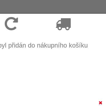
Vrácení zboží, reklamace
Expedice zboží do 24h
byl přidán do nákupního košíku