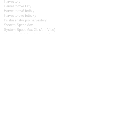
Harvestory
Harvestorové lišty
Harvestorové řetězy
Harvestorové řetězky
Příslušenství pro harvestory
Systém SpeedMax
Systém SpeedMax XL (Anti-Vibe)
Výprodej příslušenství harvestorů
Ochranné oděvy
Kalhoty
Bundy
Boty
Rukavice
Funkční prádlo
Ochranné přilby, štíty, brýle
Výprodej ochranných oděvů
Příslušenství
Ostření řetězu
Nýtování řetězu
Pomůcky při kácení
Oleje a maziva
Palivová vedení
Startování motoru
Ostatní příslušenství
Dárkové poukazy