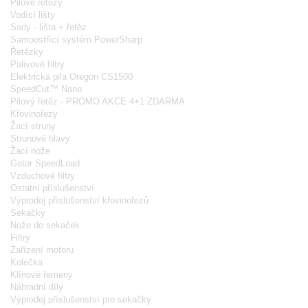
Pilové řetězy
Vodící lišty
Sady - lišta + řetěz
Samoostřící systém PowerSharp
Řetězky
Palivové filtry
Elektrická pila Oregon CS1500
SpeedCut™ Nano
Pilový řetěz - PROMO AKCE 4+1 ZDARMA
Křovinořezy
Žací struny
Strunové hlavy
Žací nože
Gator SpeedLoad
Vzduchové filtry
Ostatní příslušenství
Výprodej příslušenství křovinořezů
Sekačky
Nože do sekaček
Filtry
Zařízení motoru
Kolečka
Klínové řemeny
Náhradní díly
Výprodej příslušenství pro sekačky