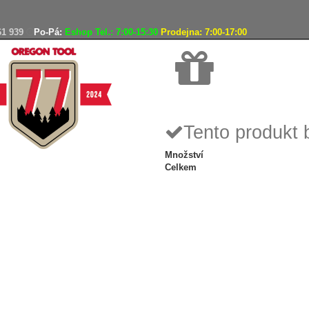
61 939
Po-Pá:
Eshop Tel.: 7:00-15:30
Prodejna: 7:00-17:00
Doprava zdarma
Tento produkt 
Množství
Celkem