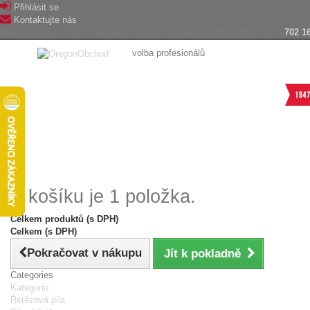
Přihlásit se
Kontaktujte nás
AGROLES, s.r.o. - Výhradní dovozce výrobků OREGON do ČR
702 1
volba profesionálů
V košíku je 1 položka.
Celkem produktů (s DPH)
Celkem (s DPH)
Pokračovat v nákupu
Jít k pokladně
Categories
Kategorie
Řetězová pila